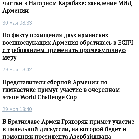
чистки в Нагорном Карабахе: заявление МИД
Армении
30 мая 08:33
По факту похищения двух армянских
военнослужащих Армения обратилась в ЕСПЧ
с требованием применить промежуточную
меру
29 мая 18:42
Представители сборной Армении по
гимнастике примут участие в очередном
этапе World Challenge Cup
29 мая 18:40
В Братиславе Армен Григорян примет участие
в панельной дискуссии, на которой будет и
помощник президента Азербайджана