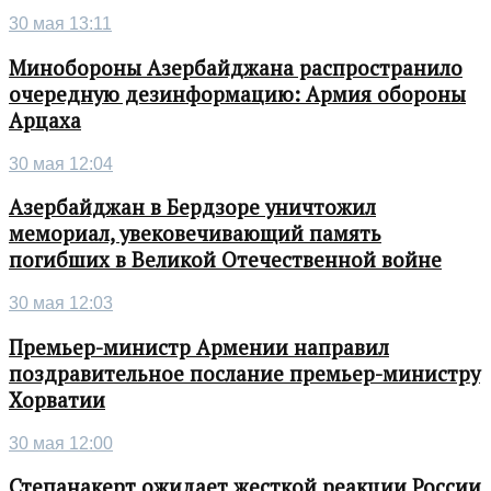
30 мая 13:11
Минобороны Азербайджана распространило
очередную дезинформацию: Армия обороны
Арцаха
30 мая 12:04
Азербайджан в Бердзоре уничтожил
мемориал, увековечивающий память
погибших в Великой Отечественной войне
30 мая 12:03
Премьер-министр Армении направил
поздравительное послание премьер-министру
Хорватии
30 мая 12:00
Степанакерт ожидает жесткой реакции России