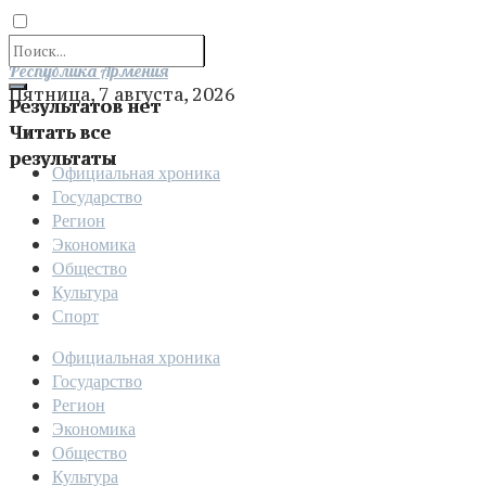
Отправить
Республика Армения
Пятница, 7 августа, 2026
Результатов нет
Читать все
результаты
Официальная хроника
Государство
Регион
Экономика
Общество
Культура
Спорт
Официальная хроника
Государство
Регион
Экономика
Общество
Культура