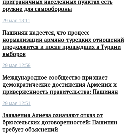
приграничных населенных пунктах есть
оружие для самообороны
29 мая 13:11
Пашинян надеется, что процесс
нормализации армяно-турецких отношений
продолжится и после прошедших в Турции
выборов
29 мая 12:59
Международное сообщество признает
демократические достижения Армении и
приверженность правительства: Пашинян
29 мая 12:51
Заявления Алиева означают отказ от
брюссельских договоренностей: Пашинян
требует объяснений