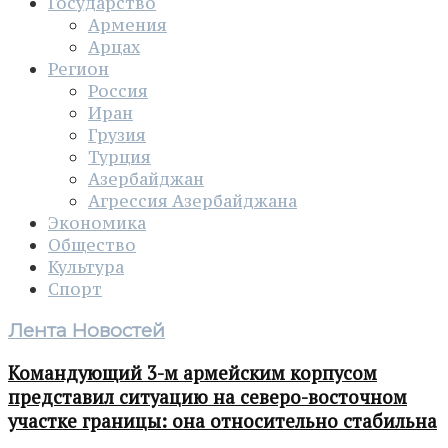
Государство
Армения
Арцах
Регион
Россия
Иран
Грузия
Турция
Азербайджан
Агрессия Азербайджана
Экономика
Общество
Культура
Спорт
Лента Новостей
Командующий 3-м армейским корпусом
представил ситуацию на северо-восточном
участке границы: она относительно стабильна