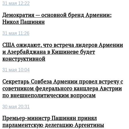
31 мая 12:22
Демократия — основной бренд Армении:
Никол Пашинян
31 мая 11:26
США ожидают, что встреча лидеров Армении
и Азербайджана в Кишиневе будет
конструктивной
31 мая 10:04
Секретарь Совбеза Армении провел встречу с
советником федерального канцлера Австрии
по внешнеполитическим вопросам
30 мая 20:31
Премьер-министр Пашинян принял
парламентскую делегацию Аргентины