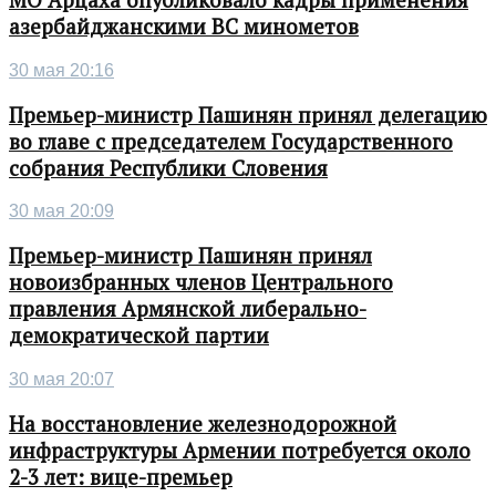
МО Арцаха опубликовало кадры применения
азербайджанскими ВС минометов
30 мая 20:16
Премьер-министр Пашинян принял делегацию
во главе с председателем Государственного
собрания Республики Словения
30 мая 20:09
Премьер-министр Пашинян принял
новоизбранных членов Центрального
правления Армянской либерально-
демократической партии
30 мая 20:07
На восстановление железнодорожной
инфраструктуры Армении потребуется около
2-3 лет: вице-премьер