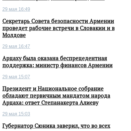
29 мая 16:49
Секретарь Совета безопасности Армении
проведет рабочие встречи в Словакии и в
Молдове
29 мая 16:47
Арцаху была оказана беспрецедентная
поддержка: министр финансов Армении
29 мая 15:07
Президент и Национальное собрание
обладают первичным мандатом народа
Арцаха: ответ Степанакерта Алиеву
29 мая 15:03
Губернатор Сюника заверил, что во всех