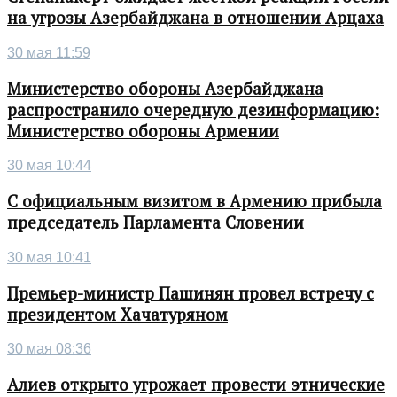
на угрозы Азербайджана в отношении Арцаха
30 мая 11:59
Министерство обороны Азербайджана
распространило очередную дезинформацию:
Министерство обороны Армении
30 мая 10:44
С официальным визитом в Армению прибыла
председатель Парламента Словении
30 мая 10:41
Премьер-министр Пашинян провел встречу с
президентом Хачатуряном
30 мая 08:36
Алиев открыто угрожает провести этнические