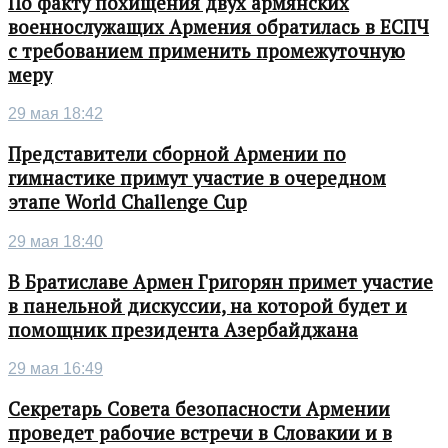
По факту похищения двух армянских
военнослужащих Армения обратилась в ЕСПЧ
с требованием применить промежуточную
меру
29 мая 18:42
Представители сборной Армении по
гимнастике примут участие в очередном
этапе World Challenge Cup
29 мая 18:40
В Братиславе Армен Григорян примет участие
в панельной дискуссии, на которой будет и
помощник президента Азербайджана
29 мая 16:49
Секретарь Совета безопасности Армении
проведет рабочие встречи в Словакии и в