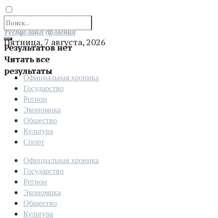
Отправить
Республика Армения
Пятница, 7 августа, 2026
Результатов нет
Читать все
результаты
Официальная хроника
Государство
Регион
Экономика
Общество
Культура
Спорт
Официальная хроника
Государство
Регион
Экономика
Общество
Культура