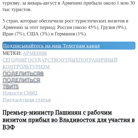
туризму, за январь-август в Армению прибыло около 1 млн 30
тыс туристов.
5 стран, которые обеспечили рост туристических визитов в
Армению за этот период: Россия (около 45%), Грузия (9%),
Иран (7%), США (3%) и Германия (1%).
Подписывайтесь на наш Телеграм канал
МЕТКИ:
АРМЕНИЯ
СЕГОДНЯ
ГОСУДАРСТВО
ОТДЫХ
ПОГРАНИЧНЫЙ
КОНТРОЛЬ
ТУРИЗМ
ПОДЕЛИТЬСЯ
8
ПОДЕЛИТЬСЯ
ТВИТ
5
Новости СМИ2
Предыдущая статья
Премьер-министр Пашинян с рабочим
визитом прибыл во Владивосток для участия в
ВЭФ