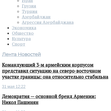
Иран
Грузия
Турция
Азербайджан
Агрессия Азербайджана
Экономика
Общество
Культура
Спорт
Лента Новостей
Командующий 3-м армейским корпусом
представил ситуацию на северо-восточном
участке границы: она относительно стабильна
31 мая 12:22
Демократия — основной бренд Армении:
Никол Пашинян