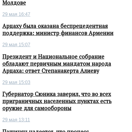
Молдове
29 мая 16:47
Арцаху была оказана беспрецедентная
поддержка: министр финансов Армении
29 мая 15:07
Президент и Национальное собрание
обладают первичным мандатом народа
Арцаха: ответ Степанакерта Алиеву
29 мая 15:03
Губернатор Сюника заверил, что во всех
приграничных населенных пунктах есть
оружие для самообороны
29 мая 13:11
Пашинян надеется, что процесс