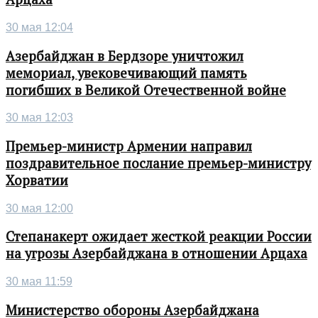
30 мая 12:04
Азербайджан в Бердзоре уничтожил
мемориал, увековечивающий память
погибших в Великой Отечественной войне
30 мая 12:03
Премьер-министр Армении направил
поздравительное послание премьер-министру
Хорватии
30 мая 12:00
Степанакерт ожидает жесткой реакции России
на угрозы Азербайджана в отношении Арцаха
30 мая 11:59
Министерство обороны Азербайджана