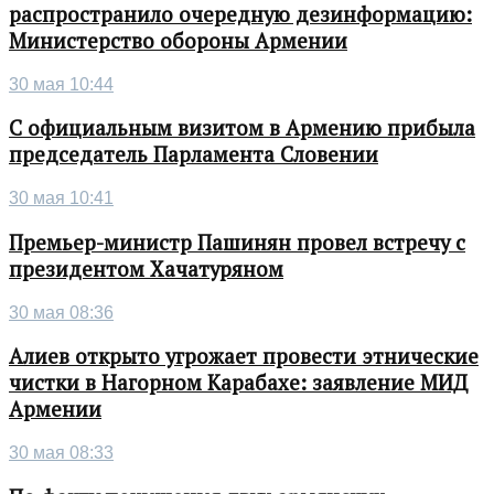
распространило очередную дезинформацию:
Министерство обороны Армении
30 мая 10:44
С официальным визитом в Армению прибыла
председатель Парламента Словении
30 мая 10:41
Премьер-министр Пашинян провел встречу с
президентом Хачатуряном
30 мая 08:36
Алиев открыто угрожает провести этнические
чистки в Нагорном Карабахе: заявление МИД
Армении
30 мая 08:33