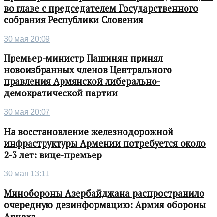
во главе с председателем Государственного
собрания Республики Словения
30 мая 20:09
Премьер-министр Пашинян принял
новоизбранных членов Центрального
правления Армянской либерально-
демократической партии
30 мая 20:07
На восстановление железнодорожной
инфраструктуры Армении потребуется около
2-3 лет: вице-премьер
30 мая 13:11
Минобороны Азербайджана распространило
очередную дезинформацию: Армия обороны
Арцаха