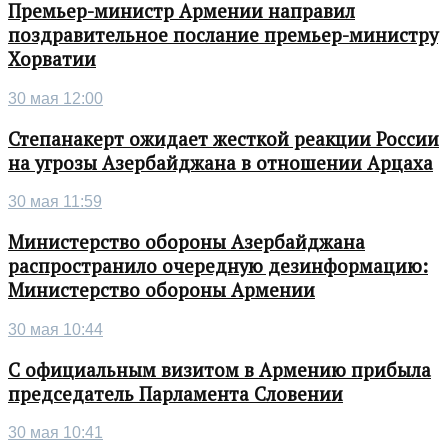
Премьер-министр Армении направил
поздравительное послание премьер-министру
Хорватии
30 мая 12:00
Степанакерт ожидает жесткой реакции России
на угрозы Азербайджана в отношении Арцаха
30 мая 11:59
Министерство обороны Азербайджана
распространило очередную дезинформацию:
Министерство обороны Армении
30 мая 10:44
С официальным визитом в Армению прибыла
председатель Парламента Словении
30 мая 10:41