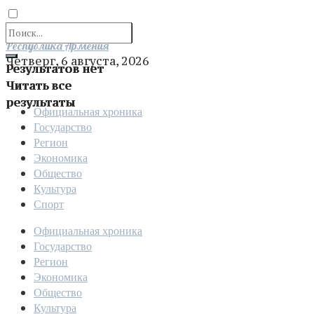
Отправить
Республика Армения
Четверг, 6 августа, 2026
Результатов нет
Читать все
результаты
Официальная хроника
Государство
Регион
Экономика
Общество
Культура
Спорт
Официальная хроника
Государство
Регион
Экономика
Общество
Культура