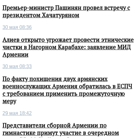
Премьер-министр Пашинян провел встречу с
президентом Хачатуряном
30 мая 08:36
Алиев открыто угрожает провести этнические
чистки в Нагорном Карабахе: заявление МИД
Армении
30 мая 08:33
По факту похищения двух армянских
военнослужащих Армения обратилась в ЕСПЧ
с требованием применить промежуточную
меру
29 мая 18:42
Представители сборной Армении по
гимнастике примут участие в очередном