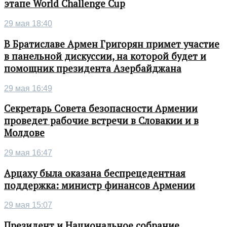
этапе World Challenge Cup
29 мая 18:40
В Братиславе Армен Григорян примет участие
в панельной дискуссии, на которой будет и
помощник президента Азербайджана
29 мая 16:49
Секретарь Совета безопасности Армении
проведет рабочие встречи в Словакии и в
Молдове
29 мая 16:47
Арцаху была оказана беспрецедентная
поддержка: министр финансов Армении
29 мая 15:07
Президент и Национальное собрание