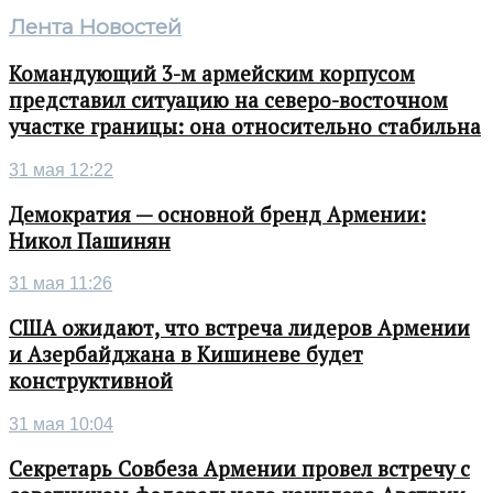
Лента Новостей
Командующий 3-м армейским корпусом
представил ситуацию на северо-восточном
участке границы: она относительно стабильна
31 мая 12:22
Демократия — основной бренд Армении:
Никол Пашинян
31 мая 11:26
США ожидают, что встреча лидеров Армении
и Азербайджана в Кишиневе будет
конструктивной
31 мая 10:04
Секретарь Совбеза Армении провел встречу с