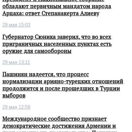
обладают первичным мандатом народа
Арцаха: ответ Степанакерта Алиеву
29 мая 15:03
Губернатор Сюника заверил, что во всех
приграничных населенных пунктах есть
оружие для самообороны
29 мая 13:11
Пашинян надеется, что процесс
нормализации армяно-турецких отношений
продолжится и после прошедших в Турции
выборов
29 мая 12:59
Международное сообщество признает
демократические достижения Армении и