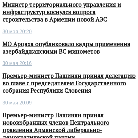
Министр территориального управления и
инфраструктур коснулся вопроса
строительства в Армении новой АЭС
30 мая 20:20
МО Арцаха опубликовало кадры применения
азербайджанскими ВС минометов
30 мая 20:16
Премьер-министр Пашинян принял делегацию
во главе с председателем Государственного
собрания Республики Словения
30 мая 20:09
Премьер-министр Пашинян принял
новоизбранных членов Центрального
правления Армянской либерально-
демократической партии