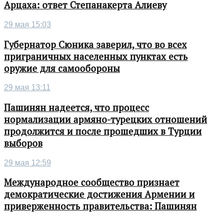
Арцаха: ответ Степанакерта Алиеву
29 мая 15:03
Губернатор Сюника заверил, что во всех
приграничных населенных пунктах есть
оружие для самообороны
29 мая 13:11
Пашинян надеется, что процесс
нормализации армяно-турецких отношений
продолжится и после прошедших в Турции
выборов
29 мая 12:59
Международное сообщество признает
демократические достижения Армении и
приверженность правительства: Пашинян