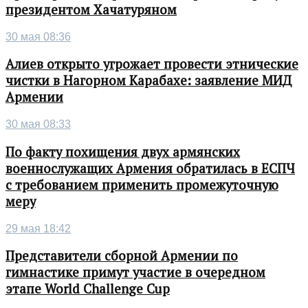
президентом Хачатуряном
30 мая 08:36
Алиев открыто угрожает провести этнические
чистки в Нагорном Карабахе: заявление МИД
Армении
30 мая 08:33
По факту похищения двух армянских
военнослужащих Армения обратилась в ЕСПЧ
с требованием применить промежуточную
меру
29 мая 18:42
Представители сборной Армении по
гимнастике примут участие в очередном
этапе World Challenge Cup