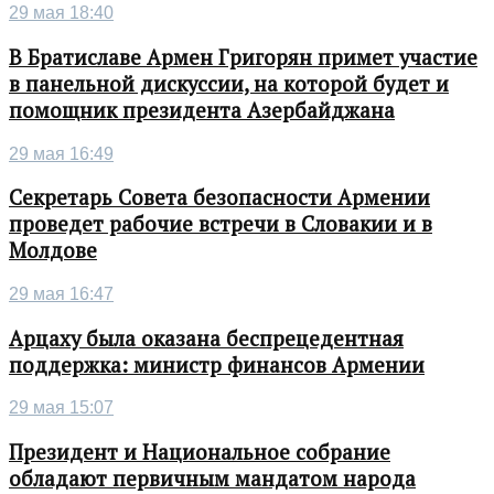
29 мая 18:40
В Братиславе Армен Григорян примет участие
в панельной дискуссии, на которой будет и
помощник президента Азербайджана
29 мая 16:49
Секретарь Совета безопасности Армении
проведет рабочие встречи в Словакии и в
Молдове
29 мая 16:47
Арцаху была оказана беспрецедентная
поддержка: министр финансов Армении
29 мая 15:07
Президент и Национальное собрание
обладают первичным мандатом народа