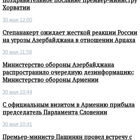
поздравительное послание премьер-министру
Хорватии
30 мая 12:00
Степанакерт ожидает жесткой реакции России
на угрозы Азербайджана в отношении Арцаха
30 мая 11:59
Министерство обороны Азербайджана
распространило очередную дезинформацию:
Министерство обороны Армении
30 мая 10:44
С официальным визитом в Армению прибыла
председатель Парламента Словении
30 мая 10:41
Премьер-министр Пашинян провел встречу с