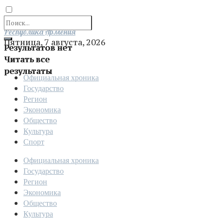
Отправить
Республика Армения
Пятница, 7 августа, 2026
Результатов нет
Читать все
результаты
Официальная хроника
Государство
Регион
Экономика
Общество
Культура
Спорт
Официальная хроника
Государство
Регион
Экономика
Общество
Культура