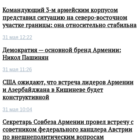
Командующий 3-м армейским корпусом
представил ситуацию на северо-восточном
участке границы: она относительно стабильна
31 мая 12:22
Демократия — основной бренд Армении:
Никол Пашинян
31 мая 11:26
США ожидают, что встреча лидеров Армении
и Азербайджана в Кишиневе будет
конструктивной
31 мая 10:04
Секретарь Совбеза Армении провел встречу с
советником федерального канцлера Австрии
по внешнеполитическим вопросам