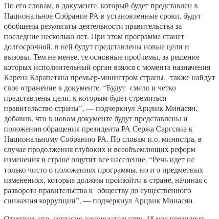
По его словам, в документе, который будет представлен в
Национальное Собрание РА в установленные сроки, будут
обобщены результаты деятельности правительства за
последние несколько лет. При этом программа станет
долгосрочной, в ней будут представлены новые цели и
вызовы. Тем не менее, те основные проблемы, за решение
которых исполнительный орган взялся с момента назначения
Карена Карапетяна премьер-министром страны, также найдут
свое отражение в документе. “Будут смело и четко
представлены цели, к которым будет стремиться
правительство страны”, — подчеркнул Арцвик Минасян,
добавив, что в новом документе будут представлены и
положения обращения президента РА Сержа Саргсяна к
Национальному Собранию РА. По словам и.о. министра, в
случае продолжения глубоких и всеобъемлющих реформ
изменения в стране ощутит все население. “Речь идет не
только чисто о положениях программы, но и о предметных
изменениях, которые должны произойти в стране, начиная с
разворота правительства к обществу до существенного
снижения коррупции”, — подчеркнул Арцвик Минасян.
Отметим, что, согласно законодательству, 18 мая президент