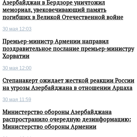
Азербайджан в Бердзоре уничтожил
мемориал, увековечивающий память
погибших в Великой Отечественной войне
30 мая 12:03
Премьер-министр Армении направил
поздравительное послание премьер-министру
Хорватии
30 мая 12:00
Степанакерт ожидает жесткой реакции России
на угрозы Азербайджана в отношении Арцаха
30 мая 11:59
Министерство обороны Азербайджана
распространило очередную дезинформацию:
Министерство обороны Армении