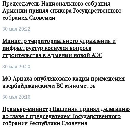
Председатель Национального собрания
Армении принял спикера Государственного
собрания Словении
30 мая 20:22
Министр территориального управления и
инфраструктур коснулся вопроса
строительства в Армении новой АЭС
30 мая 20:20
МО Арцаха опубликовало кадры применения
азербайджанскими ВС минометов
30 мая 20:16
Премьер-министр Пашинян принял делегацию
во главе с председателем Государственного
собрания Республики Словения