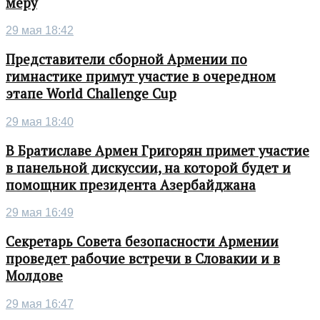
меру
29 мая 18:42
Представители сборной Армении по
гимнастике примут участие в очередном
этапе World Challenge Cup
29 мая 18:40
В Братиславе Армен Григорян примет участие
в панельной дискуссии, на которой будет и
помощник президента Азербайджана
29 мая 16:49
Секретарь Совета безопасности Армении
проведет рабочие встречи в Словакии и в
Молдове
29 мая 16:47