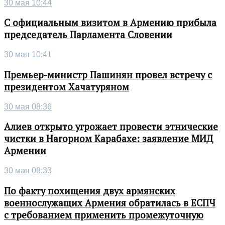
30 мая 10:44
С официальным визитом в Армению прибыла
председатель Парламента Словении
30 мая 10:41
Премьер-министр Пашинян провел встречу с
президентом Хачатуряном
30 мая 08:36
Алиев открыто угрожает провести этнические
чистки в Нагорном Карабахе: заявление МИД
Армении
30 мая 08:33
По факту похищения двух армянских
военнослужащих Армения обратилась в ЕСПЧ
с требованием применить промежуточную