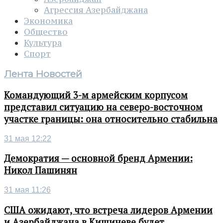
Агрессия Азербайджана
Экономика
Общество
Культура
Спорт
Лента Новостей
Командующий 3-м армейским корпусом
представил ситуацию на северо-восточном
участке границы: она относительно стабильна
31 мая 12:22
Демократия — основной бренд Армении:
Никол Пашинян
31 мая 11:26
США ожидают, что встреча лидеров Армении
и Азербайджана в Кишиневе будет