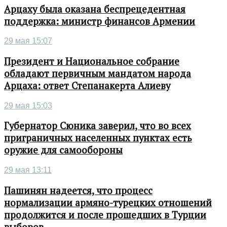
Арцаху была оказана беспрецедентная
поддержка: министр финансов Армении
29 мая 15:07
Президент и Национальное собрание
обладают первичным мандатом народа
Арцаха: ответ Степанакерта Алиеву
29 мая 15:03
Губернатор Сюника заверил, что во всех
приграничных населенных пунктах есть
оружие для самообороны
29 мая 13:11
Пашинян надеется, что процесс
нормализации армяно-турецких отношений
продолжится и после прошедших в Турции
выборов