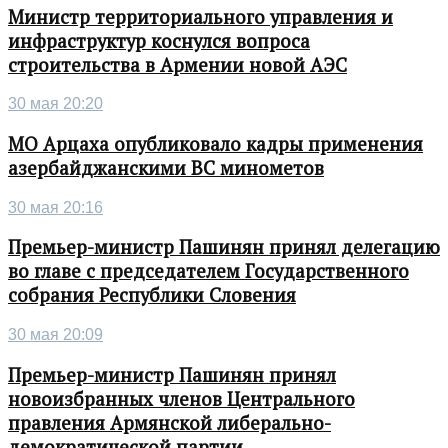
Министр территориального управления и
инфраструктур коснулся вопроса
строительства в Армении новой АЭС
30 мая 20:20
МО Арцаха опубликовало кадры применения
азербайджанскими ВС минометов
30 мая 20:16
Премьер-министр Пашинян принял делегацию
во главе с председателем Государственного
собрания Республики Словения
30 мая 20:09
Премьер-министр Пашинян принял
новоизбранных членов Центрального
правления Армянской либерально-
демократической партии