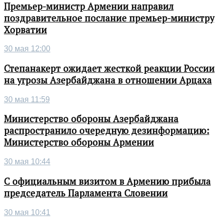
Премьер-министр Армении направил
поздравительное послание премьер-министру
Хорватии
30 мая 12:00
Степанакерт ожидает жесткой реакции России
на угрозы Азербайджана в отношении Арцаха
30 мая 11:59
Министерство обороны Азербайджана
распространило очередную дезинформацию:
Министерство обороны Армении
30 мая 10:44
С официальным визитом в Армению прибыла
председатель Парламента Словении
30 мая 10:41