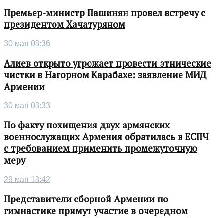
Премьер-министр Пашинян провел встречу с
президентом Хачатуряном
30 мая 08:36
Алиев открыто угрожает провести этнические
чистки в Нагорном Карабахе: заявление МИД
Армении
30 мая 08:33
По факту похищения двух армянских
военнослужащих Армения обратилась в ЕСПЧ
с требованием применить промежуточную
меру
29 мая 18:42
Представители сборной Армении по
гимнастике примут участие в очередном