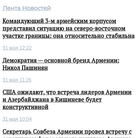
Лента Новостей
Командующий 3-м армейским корпусом
представил ситуацию на северо-восточном
участке границы: она относительно стабильна
31 мая 12:22
Демократия — основной бренд Армении:
Никол Пашинян
31 мая 11:26
США ожидают, что встреча лидеров Армении
и Азербайджана в Кишиневе будет
конструктивной
31 мая 10:04
Секретарь Совбеза Армении провел встречу с