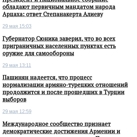
обладают первичным мандатом народа
Арцаха: ответ Степанакерта Алиеву
29 мая 15:03
Губернатор Сюника заверил, что во всех
приграничных населенных пунктах есть
оружие для самообороны
29 мая 13:11
Пашинян надеется, что процесс
нормализации армяно-турецких отношений
продолжится и после прошедших в Турции
выборов
29 мая 12:59
Международное сообщество признает
демократические достижения Армении и