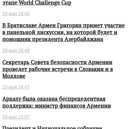
этапе World Challenge Cup
29 мая 18:40
В Братиславе Армен Григорян примет участие
в панельной дискуссии, на которой будет и
помощник президента Азербайджана
29 мая 16:49
Секретарь Совета безопасности Армении
проведет рабочие встречи в Словакии и в
Молдове
29 мая 16:47
Арцаху была оказана беспрецедентная
поддержка: министр финансов Армении
29 мая 15:07
Президент и Национальное собрание