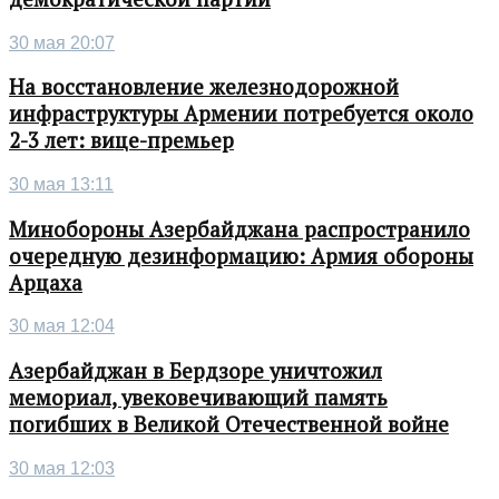
30 мая 20:07
На восстановление железнодорожной
инфраструктуры Армении потребуется около
2-3 лет: вице-премьер
30 мая 13:11
Минобороны Азербайджана распространило
очередную дезинформацию: Армия обороны
Арцаха
30 мая 12:04
Азербайджан в Бердзоре уничтожил
мемориал, увековечивающий память
погибших в Великой Отечественной войне
30 мая 12:03