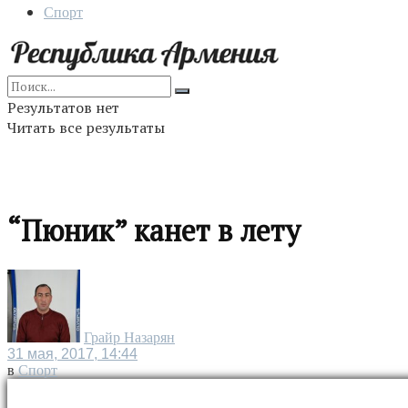
Спорт
Результатов нет
Читать все результаты
“Пюник” канет в лету
Грайр Назарян
31 мая, 2017, 14:44
в
Спорт