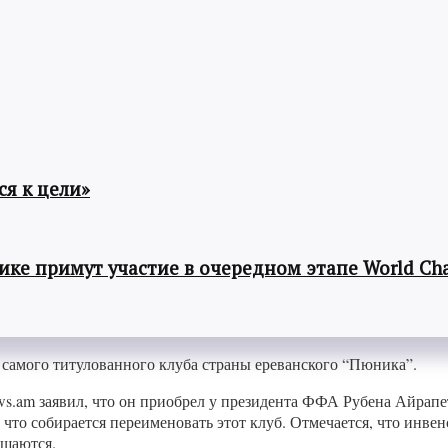
я к цели»
ке примут участие в очередном этапе World Cha
самого титулованного клуба страны ереванского “Пюника”.
s.am заявил, что он приобрел у президента ФФА Рубена Айрап
 что собирается переименовать этот клуб. Отмечается, что инве
бщаются.