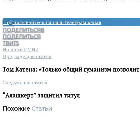
Подписывайтесь на наш Телеграм канал
ПОДЕЛИТЬСЯ
8
ПОДЕЛИТЬСЯ
ТВИТ
5
Новости СМИ2
Предыдущая статья
Том Катена: «Только общий гуманизм позволит 
Следующая статья
“Алашкерт” защитил титул
Похожие
Статьи