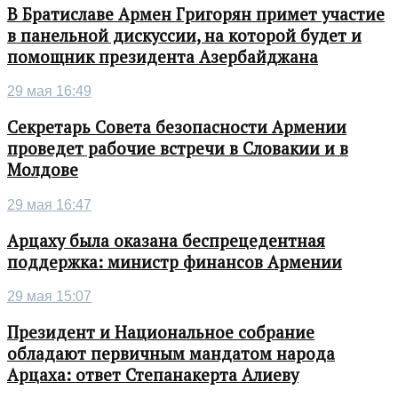
В Братиславе Армен Григорян примет участие
в панельной дискуссии, на которой будет и
помощник президента Азербайджана
29 мая 16:49
Секретарь Совета безопасности Армении
проведет рабочие встречи в Словакии и в
Молдове
29 мая 16:47
Арцаху была оказана беспрецедентная
поддержка: министр финансов Армении
29 мая 15:07
Президент и Национальное собрание
обладают первичным мандатом народа
Арцаха: ответ Степанакерта Алиеву