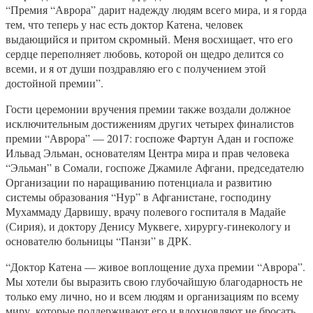
“Премия “Аврора” дарит надежду людям всего мира, и я горда
тем, что теперь у нас есть доктор Катена, человек
выдающийся и притом скромный. Меня восхищает, что его
сердце переполняет любовь, которой он щедро делится со
всеми, и я от души поздравляю его с получением этой
достойной премии”.
Гости церемонии вручения премии также воздали должное
исключительным достижениям других четырех финалистов
премии “Аврора” — 2017: госпоже Фартун Адан и госпоже
Ильвад Эльман, основателям Центра мира и прав человека
“Эльман” в Сомали, госпоже Джамиле Афгани, председателю
Организации по наращиванию потенциала и развитию
системы образования “Нур” в Афганистане, господину
Мухаммаду Дарвишу, врачу полевого госпиталя в Мадайе
(Сирия), и доктору Денису Муквеге, хирургу-гинекологу и
основателю больницы “Панзи” в ДРК.
“Доктор Катена — живое воплощение духа премии “Аврора”.
Мы хотели бы выразить свою глубочайшую благодарность не
только ему лично, но и всем людям и организациям по всему
миру, которые поддерживают его и вдохновляют не бросать