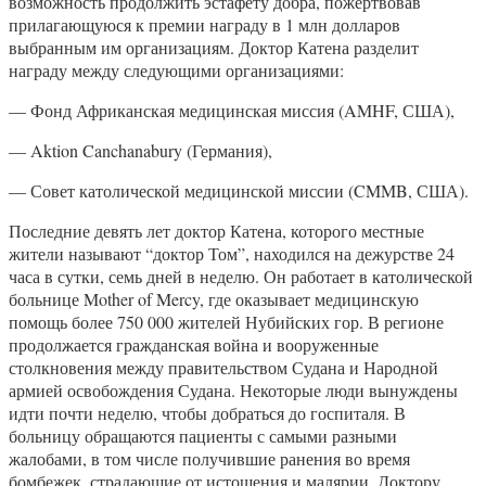
возможность продолжить эстафету добра, пожертвовав
прилагающуюся к премии награду в 1 млн долларов
выбранным им организациям. Доктор Катена разделит
награду между следующими организациями:
— Фонд Африканская медицинская миссия (AMHF, США),
— Aktion Canchanabury (Германия),
— Совет католической медицинской миссии (CMMB, США).
Последние девять лет доктор Катена, которого местные
жители называют “доктор Том”, находился на дежурстве 24
часа в сутки, семь дней в неделю. Он работает в католической
больнице Mother of Mercy, где оказывает медицинскую
помощь более 750 000 жителей Нубийских гор. В регионе
продолжается гражданская война и вооруженные
столкновения между правительством Судана и Народной
армией освобождения Судана. Некоторые люди вынуждены
идти почти неделю, чтобы добраться до госпиталя. В
больницу обращаются пациенты с самыми разными
жалобами, в том числе получившие ранения во время
бомбежек, страдающие от истощения и малярии. Доктору