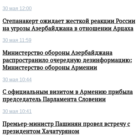
30 мая 12:00
Степанакерт ожидает жесткой реакции России
на угрозы Азербайджана в отношении Арцаха
30 мая 11:59
Министерство обороны Азербайджана
распространило очередную дезинформацию:
Министерство обороны Армении
30 мая 10:44
С официальным визитом в Армению прибыла
председатель Парламента Словении
30 мая 10:41
Премьер-министр Пашинян провел встречу с
президентом Хачатуряном