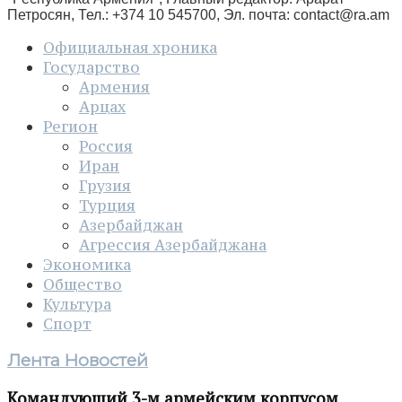
Петросян, Тел.: +374 10 545700, Эл. почта:
contact@ra.am
Официальная хроника
Государство
Армения
Арцах
Регион
Россия
Иран
Грузия
Турция
Азербайджан
Агрессия Азербайджана
Экономика
Общество
Культура
Спорт
Лента Новостей
Командующий 3-м армейским корпусом