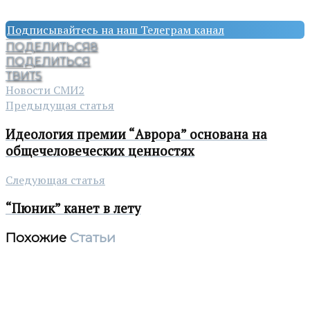
Подписывайтесь на наш Телеграм канал
ПОДЕЛИТЬСЯ
8
ПОДЕЛИТЬСЯ
ТВИТ
5
Новости СМИ2
Предыдущая статья
Идеология премии “Аврора” основана на
общечеловеческих ценностях
Следующая статья
“Пюник” канет в лету
Похожие
Статьи