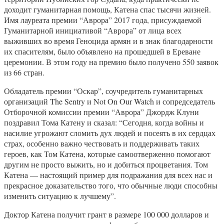
доходит гуманитарная помощь, Катена спас тысячи жизней.
Имя лауреата премии “Аврора” 2017 года, присуждаемой
Гуманитарной инициативой “Аврора” от лица всех
выживших во время Геноцида армян и в знак благодарности
их спасителям, было объявлено на прошедшей в Ереване
церемонии. В этом году на премию было получено 550 заявок
из 66 стран.
Обладатель премии “Оскар”, соучредитель гуманитарных
организаций The Sentry и Not On Our Watch и сопредседатель
Отборочной комиссии премии “Аврора” Джордж Клуни
поздравил Тома Катену и сказал: “Сегодня, когда войны и
насилие угрожают сломить дух людей и посеять в их сердцах
страх, особенно важно чествовать и поддерживать таких
героев, как Том Катена, которые самоотверженно помогают
другим не просто выжить, но и добиться процветания. Том
Катена — настоящий пример для подражания для всех нас и
прекрасное доказательство того, что обычные люди способны
изменить ситуацию к лучшему”.
Доктор Катена получит грант в размере 100 000 долларов и