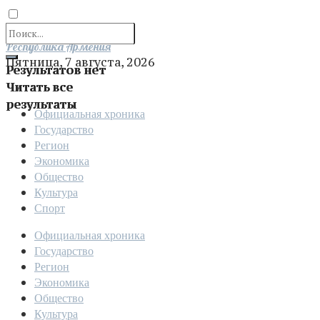
Отправить
Республика Армения
Пятница, 7 августа, 2026
Результатов нет
Читать все
результаты
Официальная хроника
Государство
Регион
Экономика
Общество
Культура
Спорт
Официальная хроника
Государство
Регион
Экономика
Общество
Культура