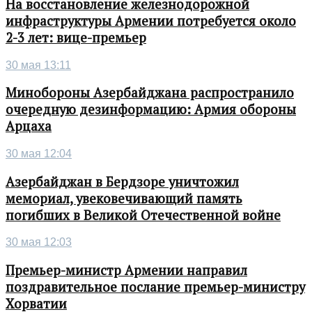
На восстановление железнодорожной
инфраструктуры Армении потребуется около
2-3 лет: вице-премьер
30 мая 13:11
Минобороны Азербайджана распространило
очередную дезинформацию: Армия обороны
Арцаха
30 мая 12:04
Азербайджан в Бердзоре уничтожил
мемориал, увековечивающий память
погибших в Великой Отечественной войне
30 мая 12:03
Премьер-министр Армении направил
поздравительное послание премьер-министру
Хорватии