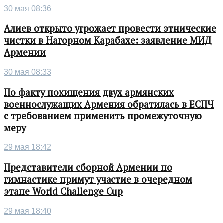
30 мая 08:36
Алиев открыто угрожает провести этнические
чистки в Нагорном Карабахе: заявление МИД
Армении
30 мая 08:33
По факту похищения двух армянских
военнослужащих Армения обратилась в ЕСПЧ
с требованием применить промежуточную
меру
29 мая 18:42
Представители сборной Армении по
гимнастике примут участие в очередном
этапе World Challenge Cup
29 мая 18:40