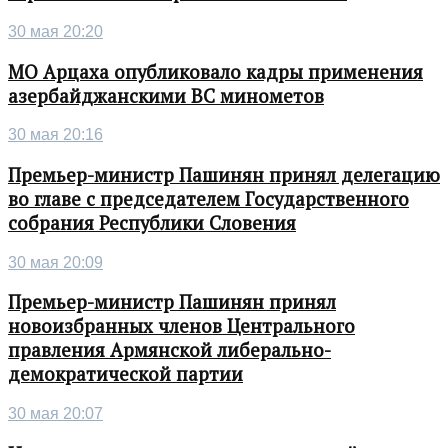
30 мая 20:20
МО Арцаха опубликовало кадры применения
азербайджанскими ВС минометов
30 мая 20:16
Премьер-министр Пашинян принял делегацию
во главе с председателем Государственного
собрания Республики Словения
30 мая 20:09
Премьер-министр Пашинян принял
новоизбранных членов Центрального
правления Армянской либерально-
демократической партии
30 мая 20:07