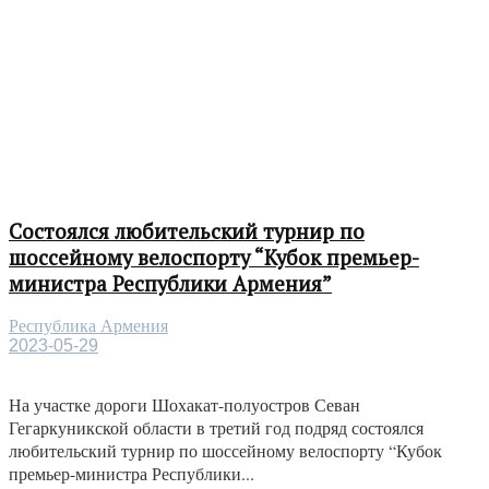
Состоялся любительский турнир по
шоссейному велоспорту “Кубок премьер-
министра Республики Армения”
Республика Армения
2023-05-29
На участке дороги Шохакат-полуостров Севан
Гегаркуникской области в третий год подряд состоялся
любительский турнир по шоссейному велоспорту “Кубок
премьер-министра Республики...