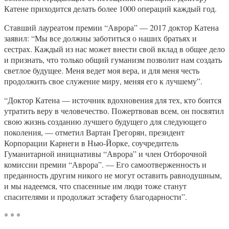
Катене приходится делать более 1000 операций каждый год.
Ставший лауреатом премии “Аврора” — 2017 доктор Катена
заявил: “Мы все должны заботиться о наших братьях и
сестрах. Каждый из нас может внести свой вклад в общее дело
и признать, что только общий гуманизм позволит нам создать
светлое будущее. Меня ведет моя вера, и для меня честь
продолжить свое служение миру, меняя его к лучшему”.
“Доктор Катена — источник вдохновения для тех, кто боится
утратить веру в человечество. Пожертвовав всем, он посвятил
свою жизнь созданию лучшего будущего для следующего
поколения, — отметил Вартан Грегорян, президент
Корпорации Карнеги в Нью-Йорке, соучредитель
Гуманитарной инициативы “Аврора” и член Отборочной
комиссии премии “Аврора”. — Его самоотверженность и
преданность другим никого не могут оставить равнодушным,
и мы надеемся, что спасенные им люди тоже станут
спасителями и продолжат эстафету благодарности”.
* * *