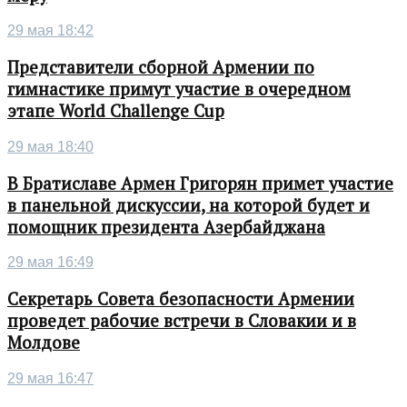
29 мая 18:42
Представители сборной Армении по
гимнастике примут участие в очередном
этапе World Challenge Cup
29 мая 18:40
В Братиславе Армен Григорян примет участие
в панельной дискуссии, на которой будет и
помощник президента Азербайджана
29 мая 16:49
Секретарь Совета безопасности Армении
проведет рабочие встречи в Словакии и в
Молдове
29 мая 16:47