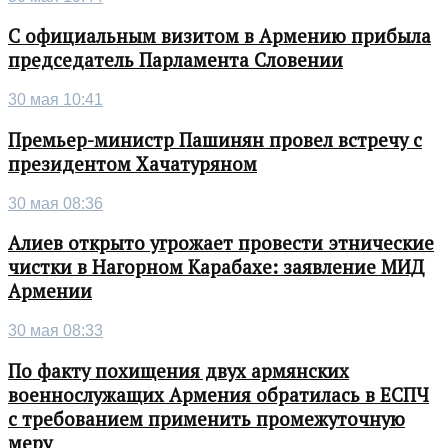
С официальным визитом в Армению прибыла
председатель Парламента Словении
30 мая 10:41
Премьер-министр Пашинян провел встречу с
президентом Хачатуряном
30 мая 08:36
Алиев открыто угрожает провести этнические
чистки в Нагорном Карабахе: заявление МИД
Армении
30 мая 08:33
По факту похищения двух армянских
военнослужащих Армения обратилась в ЕСПЧ
с требованием применить промежуточную
меру