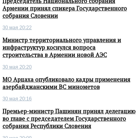
Председатель Национального собрания
Армении принял спикера Государственного
собрания Словении
30 мая 20:22
Министр территориального управления и
инфраструктур коснулся вопроса
строительства в Армении новой АЭС
30 мая 20:20
МО Арцаха опубликовало кадры применения
азербайджанскими ВС минометов
30 мая 20:16
Премьер-министр Пашинян принял делегацию
во главе с председателем Государственного
собрания Республики Словения