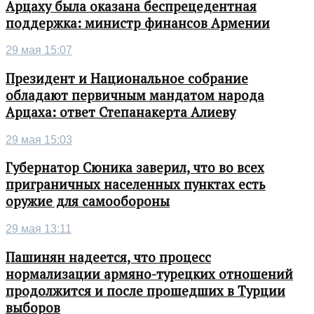
Арцаху была оказана беспрецедентная
поддержка: министр финансов Армении
29 мая 15:07
Президент и Национальное собрание
обладают первичным мандатом народа
Арцаха: ответ Степанакерта Алиеву
29 мая 15:03
Губернатор Сюника заверил, что во всех
приграничных населенных пунктах есть
оружие для самообороны
29 мая 13:11
Пашинян надеется, что процесс
нормализации армяно-турецких отношений
продолжится и после прошедших в Турции
выборов