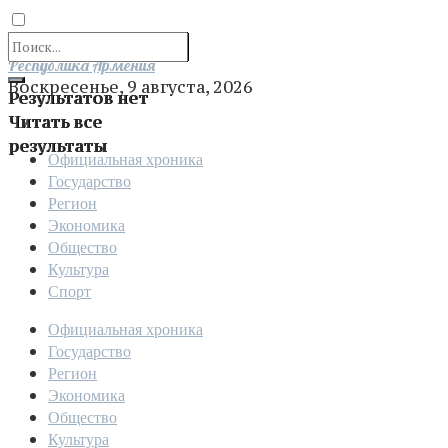
Отправить
Республика Армения
Воскресенье, 9 августа, 2026
Результатов нет
Читать все
результаты
Официальная хроника
Государство
Регион
Экономика
Общество
Культура
Спорт
Официальная хроника
Государство
Регион
Экономика
Общество
Культура