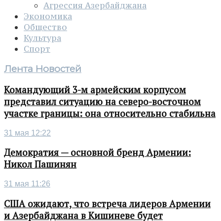
Агрессия Азербайджана
Экономика
Общество
Культура
Спорт
Лента Новостей
Командующий 3-м армейским корпусом
представил ситуацию на северо-восточном
участке границы: она относительно стабильна
31 мая 12:22
Демократия — основной бренд Армении:
Никол Пашинян
31 мая 11:26
США ожидают, что встреча лидеров Армении
и Азербайджана в Кишиневе будет