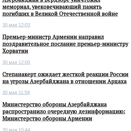
мемориал, увековечивающий память
погибших в Великой Отечественной войне
30 мая 12:03
Премьер-министр Армении направил
поздравительное послание премьер-министру
Хорватии
30 мая 12:00
Степанакерт ожидает жесткой реакции России
на угрозы Азербайджана в отношении Арцаха
30 мая 11:59
Министерство обороны Азербайджана
распространило очередную дезинформацию:
Министерство обороны Армении
30 мая 10:44