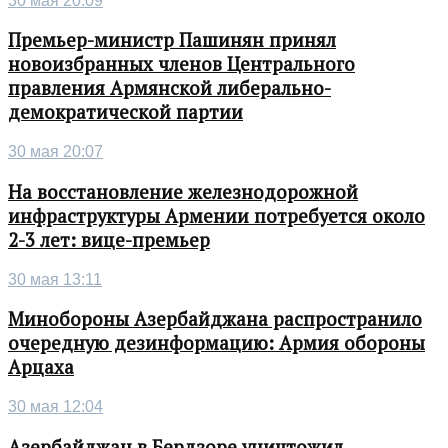
30 мая 20:09
Премьер-министр Пашинян принял
новоизбранных членов Центрального
правления Армянской либерально-
демократической партии
30 мая 20:07
На восстановление железнодорожной
инфраструктуры Армении потребуется около
2-3 лет: вице-премьер
30 мая 13:11
Минобороны Азербайджана распространило
очередную дезинформацию: Армия обороны
Арцаха
30 мая 12:04
Азербайджан в Бердзоре уничтожил