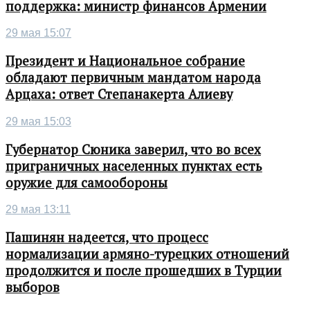
поддержка: министр финансов Армении
29 мая 15:07
Президент и Национальное собрание
обладают первичным мандатом народа
Арцаха: ответ Степанакерта Алиеву
29 мая 15:03
Губернатор Сюника заверил, что во всех
приграничных населенных пунктах есть
оружие для самообороны
29 мая 13:11
Пашинян надеется, что процесс
нормализации армяно-турецких отношений
продолжится и после прошедших в Турции
выборов