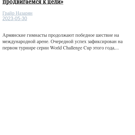
продвигаемся к цели»
Грайр Назарян
2023-05-30
Армянские гимнасты продолжают победное шествие на
международной арене. Очередной успех зафиксирован на
первом турнире серии World Challenge Cup этого года,...