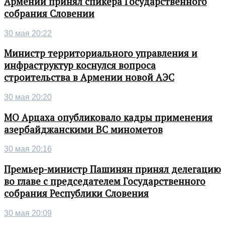
Армении принял спикера Государственного
собрания Словении
30 мая 20:22
Министр территориального управления и
инфраструктур коснулся вопроса
строительства в Армении новой АЭС
30 мая 20:20
МО Арцаха опубликовало кадры применения
азербайджанскими ВС минометов
30 мая 20:16
Премьер-министр Пашинян принял делегацию
во главе с председателем Государственного
собрания Республики Словения
30 мая 20:09