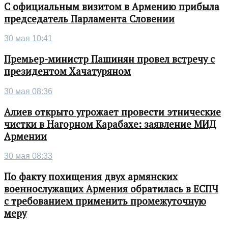
С официальным визитом в Армению прибыла
председатель Парламента Словении
30 мая 10:41
Премьер-министр Пашинян провел встречу с
президентом Хачатуряном
30 мая 08:36
Алиев открыто угрожает провести этнические
чистки в Нагорном Карабахе: заявление МИД
Армении
30 мая 08:33
По факту похищения двух армянских
военнослужащих Армения обратилась в ЕСПЧ
с требованием применить промежуточную
меру