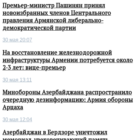
Премьер-министр Пашинян принял
новоизбранных членов Центрального
правления Армянской либерально-
демократической партии
30 мая 20:07
На восстановление железнодорожной
инфраструктуры Армении потребуется около
2-3 лет: вице-премьер
30 мая 13:11
Минобороны Азербайджана распространило
очередную дезинформацию: Армия обороны
Арцаха
30 мая 12:04
Азербайджан в Бердзоре уничтожил
мемориал, увековечивающий память