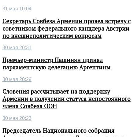
31 мая 10:04
Секретарь Совбеза Армении провел встречу с
советником федерального канцлера Австрии
по внешнеполитическим вопросам
30 мая 20:31
Премьер-министр Пашинян принял
парламентскую делегацию Аргентины
30 мая 20:29
Словения рассчитывает на поддержку
Армении в получении статуса непостоянного
члена Совбеза ООН
30 мая 20:23
Председатель Национального собрания