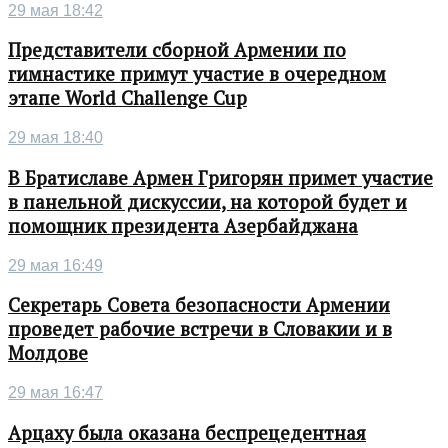
29 мая 18:42
Представители сборной Армении по
гимнастике примут участие в очередном
этапе World Challenge Cup
29 мая 18:40
В Братиславе Армен Григорян примет участие
в панельной дискуссии, на которой будет и
помощник президента Азербайджана
29 мая 16:49
Секретарь Совета безопасности Армении
проведет рабочие встречи в Словакии и в
Молдове
29 мая 16:47
Арцаху была оказана беспрецедентная