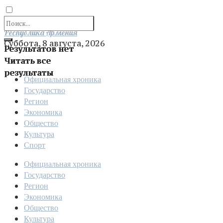
Отправить
Республика Армения
Суббота, 8 августа, 2026
Результатов нет
Читать все
результаты
Официальная хроника
Государство
Регион
Экономика
Общество
Культура
Спорт
Официальная хроника
Государство
Регион
Экономика
Общество
Культура