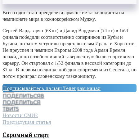
Всего один этап преодолели армянские таэквондисты на
чемпионате мира в южнокорейском Муджу.
Сергей Вардазарян (68 кг) и Давид Вардумян (74 кг) в 1/64
финала победили соответственно соперников из Кубы и
Бутана, но затем уступили представителям Ирана и Хорватии.
Не преуспел и чемпион Европы 2008 года Арман Еремян,
неожиданно возобновивший завершенную было спортивную
карьеру. Он стартовал с 1/32 финала в весовой категории до
87 кг. В первом поединке победил спортсмена из Сенегала, но
потом проиграл словенскому таэквондисту.
Подписывайтесь на наш Телеграм канал
ПОДЕЛИТЬСЯ
8
ПОДЕЛИТЬСЯ
ТВИТ
5
Новости СМИ2
Предыдущая статья
Скромный старт