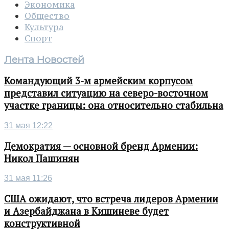
Экономика
Общество
Культура
Спорт
Лента Новостей
Командующий 3-м армейским корпусом
представил ситуацию на северо-восточном
участке границы: она относительно стабильна
31 мая 12:22
Демократия — основной бренд Армении:
Никол Пашинян
31 мая 11:26
США ожидают, что встреча лидеров Армении
и Азербайджана в Кишиневе будет
конструктивной