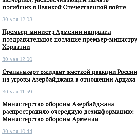
погибших в Великой Отечественной войне
30 мая 12:03
Премьер-министр Армении направил
поздравительное послание премьер-министру
Хорватии
30 мая 12:00
Степанакерт ожидает жесткой реакции России
на угрозы Азербайджана в отношении Арцаха
30 мая 11:59
Министерство обороны Азербайджана
распространило очередную дезинформацию:
Министерство обороны Армении
30 мая 10:44