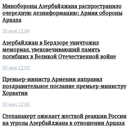
Минобороны Азербайджана распространило
очередную дезинформацию: Армия обороны
Арцаха
30 мая 12:04
Азербайджан в Бердзоре уничтожил
мемориал, увековечивающий память
погибших в Великой Отечественной войне
30 мая 12:03
Премьер-министр Армении направил
поздравительное послание премьер-министру
Хорватии
30 мая 12:00
Степанакерт ожидает жесткой реакции России
на угрозы Азербайджана в отношении Арцаха