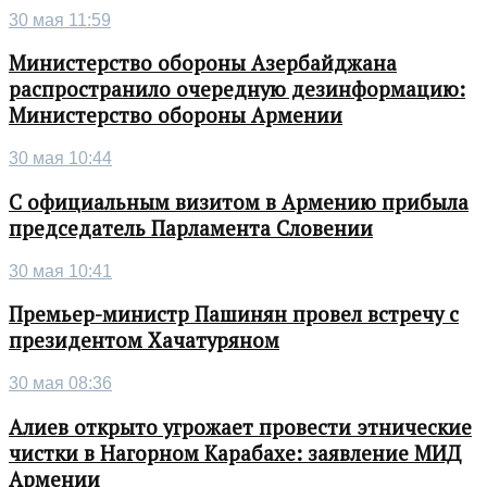
30 мая 11:59
Министерство обороны Азербайджана
распространило очередную дезинформацию:
Министерство обороны Армении
30 мая 10:44
С официальным визитом в Армению прибыла
председатель Парламента Словении
30 мая 10:41
Премьер-министр Пашинян провел встречу с
президентом Хачатуряном
30 мая 08:36
Алиев открыто угрожает провести этнические
чистки в Нагорном Карабахе: заявление МИД
Армении