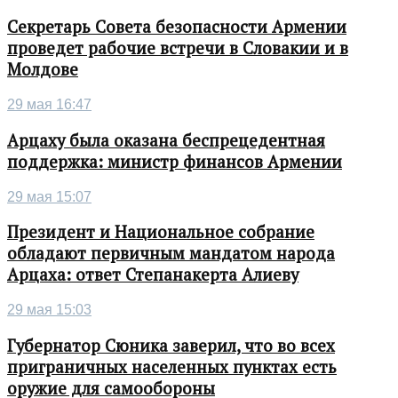
Секретарь Совета безопасности Армении
проведет рабочие встречи в Словакии и в
Молдове
29 мая 16:47
Арцаху была оказана беспрецедентная
поддержка: министр финансов Армении
29 мая 15:07
Президент и Национальное собрание
обладают первичным мандатом народа
Арцаха: ответ Степанакерта Алиеву
29 мая 15:03
Губернатор Сюника заверил, что во всех
приграничных населенных пунктах есть
оружие для самообороны