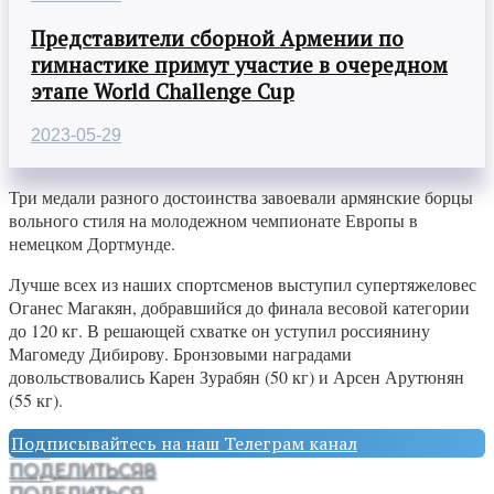
Представители сборной Армении по
гимнастике примут участие в очередном
этапе World Challenge Cup
2023-05-29
Три медали разного достоинства завоевали армянские борцы
вольного стиля на молодежном чемпионате Европы в
немецком Дортмунде.
Лучше всех из наших спортсменов выступил супертяжеловес
Оганес Магакян, добравшийся до финала весовой категории
до 120 кг. В решающей схватке он уступил россиянину
Магомеду Дибирову. Бронзовыми наградами
довольствовались Карен Зурабян (50 кг) и Арсен Арутюнян
(55 кг).
Подписывайтесь на наш Телеграм канал
ПОДЕЛИТЬСЯ
8
ПОДЕЛИТЬСЯ