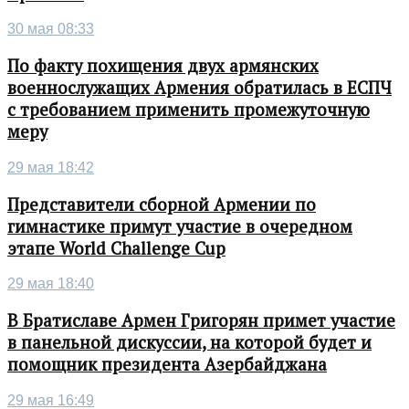
30 мая 08:33
По факту похищения двух армянских
военнослужащих Армения обратилась в ЕСПЧ
с требованием применить промежуточную
меру
29 мая 18:42
Представители сборной Армении по
гимнастике примут участие в очередном
этапе World Challenge Cup
29 мая 18:40
В Братиславе Армен Григорян примет участие
в панельной дискуссии, на которой будет и
помощник президента Азербайджана
29 мая 16:49