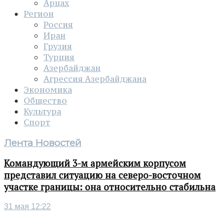
Арцах
Регион
Россия
Иран
Грузия
Турция
Азербайджан
Агрессия Азербайджана
Экономика
Общество
Культура
Спорт
Лента Новостей
Командующий 3-м армейским корпусом
представил ситуацию на северо-восточном
участке границы: она относительно стабильна
31 мая 12:22