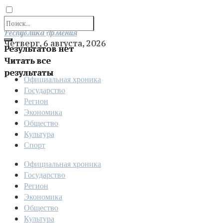
Отправить
Республика Армения
Четверг, 6 августа, 2026
Результатов нет
Читать все
результаты
Официальная хроника
Государство
Регион
Экономика
Общество
Культура
Спорт
Официальная хроника
Государство
Регион
Экономика
Общество
Культура