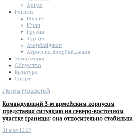
Арцах
Регион
Россия
Иран
Грузия
Турция
Азербайджан
Агрессия Азербайджана
Экономика
Общество
Культура
Спорт
Лента Новостей
Командующий 3-м армейским корпусом
представил ситуацию на северо-восточном
участке границы: она относительно стабильна
31 мая 12:22