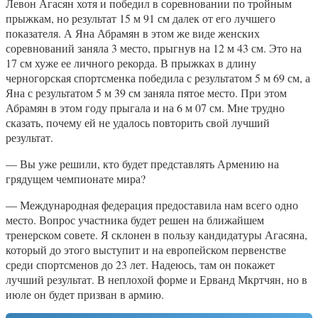
Левон Агасян хотя и победил в соревновании по тройным
прыжкам, но результат 15 м 91 см далек от его лучшего
показателя. А Яна Абрамян в этом же виде женских
соревнований заняла 3 место, прыгнув на 12 м 43 см. Это на
17 см хуже ее личного рекорда. В прыжках в длину
черногорская спортсменка победила с результатом 5 м 69 см, а
Яна с результатом 5 м 39 см заняла пятое место. При этом
Абрамян в этом году прыгала и на 6 м 07 см. Мне трудно
сказать, почему ей не удалось повторить свой лучший
результат.
— Вы уже решили, кто будет представлять Армению на
грядущем чемпионате мира?
— Международная федерация предоставила нам всего одно
место. Вопрос участника будет решен на ближайшем
тренерском совете. Я склонен в пользу кандидатуры Агасяна,
который до этого выступит и на европейском первенстве
среди спортсменов до 23 лет. Надеюсь, там он покажет
лучший результат. В неплохой форме и Ерванд Мкртчян, но в
июле он будет призван в армию.