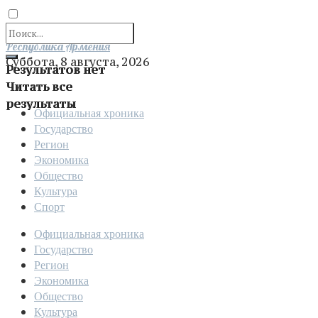
Отправить
Республика Армения
Суббота, 8 августа, 2026
Результатов нет
Читать все
результаты
Официальная хроника
Государство
Регион
Экономика
Общество
Культура
Спорт
Официальная хроника
Государство
Регион
Экономика
Общество
Культура