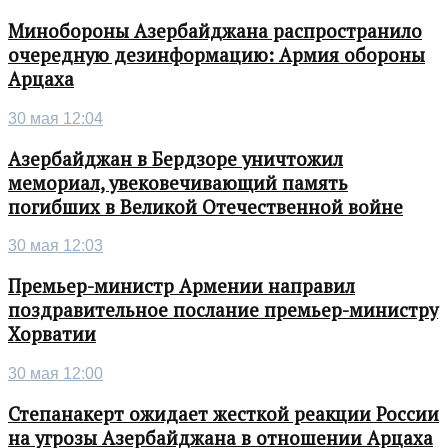
Минобороны Азербайджана распространило
очередную дезинформацию: Армия обороны
Арцаха
30 мая 12:04
Азербайджан в Бердзоре уничтожил
мемориал, увековечивающий память
погибших в Великой Отечественной войне
30 мая 12:03
Премьер-министр Армении направил
поздравительное послание премьер-министру
Хорватии
30 мая 12:00
Степанакерт ожидает жесткой реакции России
на угрозы Азербайджана в отношении Арцаха