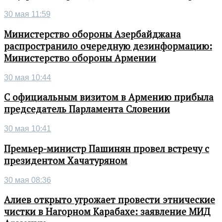
30 мая 11:59
Министерство обороны Азербайджана
распространило очередную дезинформацию:
Министерство обороны Армении
30 мая 10:44
С официальным визитом в Армению прибыла
председатель Парламента Словении
30 мая 10:41
Премьер-министр Пашинян провел встречу с
президентом Хачатуряном
30 мая 08:36
Алиев открыто угрожает провести этнические
чистки в Нагорном Карабахе: заявление МИД