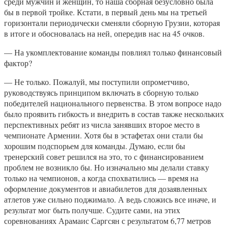
среди мужчин и женщин, то наша сборная безусловно была
бы в первой тройке. Кстати, в первый день мы на третьей
горизонтали периодически сменяли сборную Грузии, которая
в итоге и обосновалась на ней, опередив нас на 45 очков.
— На укомплектование команды повлиял только финансовый
фактор?
— Не только. Пожалуй, мы поступили опрометчиво,
руководствуясь принципом включать в сборную только
победителей национального первенства. В этом вопросе надо
было проявить гибкость и внедрить в состав также нескольких
перспективных ребят из числа занявших второе место в
чемпионате Армении. Хотя бы в эстафетах они стали бы
хорошим подспорьем для команды. Думаю, если бы
тренерский совет решился на это, то с финансированием
проблем не возникло бы. Но изначально мы делали ставку
только на чемпионов, а когда спохватились — время на
оформление документов и авиабилетов для дозаявленных
атлетов уже сильно поджимало. А ведь сложись все иначе, и
результат мог быть получше. Судите сами, на этих
соревнованиях Арамаис Саргсян с результатом 6,77 метров