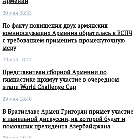
Армении
30 мая 08:33
По факту похищения двух армянских
военнослужащих Армения обратилась в ЕСПЧ
с требованием применить промежуточную
меру
29 мая 18:42
Представители сборной Армении по
гимнастике примут участие в очередном
этапе World Challenge Cup
29 мая 18:40
В Братиславе Армен Григорян примет участие
в панельной дискуссии, на которой будет и
помощник президента Азербайджана