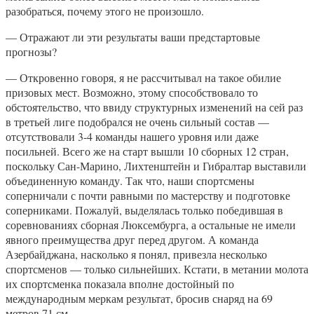
разобраться, почему этого не произошло.
— Отражают ли эти результаты ваши предстартовые
прогнозы?
— Откровенно говоря, я не рассчитывал на такое обилие
призовых мест. Возможно, этому способствовало то
обстоятельство, что ввиду структурных изменений на сей раз
в третьей лиге подобрался не очень сильный состав —
отсутствовали 3-4 команды нашего уровня или даже
посильней. Всего же на старт вышли 10 сборных 12 стран,
поскольку Сан-Марино, Лихтенштейн и Гибралтар выставили
объединенную команду. Так что, наши спортсмены
соперничали с почти равными по мастерству и подготовке
соперниками. Пожалуй, выделялась только победившая в
соревнованиях сборная Люксембурга, а остальные не имели
явного преимущества друг перед другом. А команда
Азербайджана, насколько я понял, привезла несколько
спортсменов — только сильнейших. Кстати, в метании молота
их спортсменка показала вполне достойный по
международным меркам результат, бросив снаряд на 69
метров 71 см.