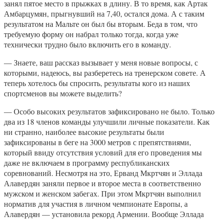
занял пятое место в прыжках в длину. В то время, как Артак
Амбарцумян, прыгнувший на 7,40, остался дома. А с таким
результатом на Мальте он был бы вторым. Беда в том, что
требуемую форму он набрал только тогда, когда уже
технически трудно было включить его в команду.
— Знаете, ваш рассказ вызывает у меня новые вопросы, с
которыми, надеюсь, вы разберетесь на тренерском совете. А
теперь хотелось бы спросить, результаты кого из наших
спортсменов вы можете выделить?
— Особо высоких результатов зафиксировано не было. Только
два из 18 членов команды улучшили личные показатели. Как
ни странно, наиболее высокие результаты были
зафиксированы в беге на 3000 метров с препятствиями,
который ввиду отсутствия условий для его проведения мы
даже не включаем в программу республиканских
соревнований. Несмотря на это, Ерванд Мкртчян и Эллада
Алавердян заняли первое и второе места в соответственно
мужском и женском забегах. При этом Мкртчян выполнил
норматив для участия в личном чемпионате Европы, а
Алавердян — установила рекорд Армении. Вообще Эллада