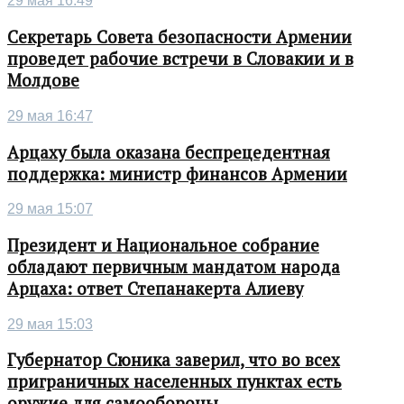
29 мая 16:49
Секретарь Совета безопасности Армении
проведет рабочие встречи в Словакии и в
Молдове
29 мая 16:47
Арцаху была оказана беспрецедентная
поддержка: министр финансов Армении
29 мая 15:07
Президент и Национальное собрание
обладают первичным мандатом народа
Арцаха: ответ Степанакерта Алиеву
29 мая 15:03
Губернатор Сюника заверил, что во всех
приграничных населенных пунктах есть
оружие для самообороны