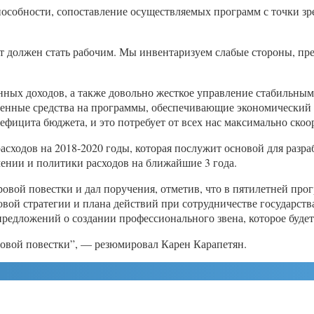
собности, сопоставление осуществляемых программ с точки зре
 должен стать рабочим. Мы инвентаризуем слабые стороны, пре
ых доходов, а также довольно жесткое управление стабильными
ленные средства на программы, обеспечивающие экономический
ефицита бюджета, и это потребует от всех нас максимально ско
ходов на 2018-2020 годы, которая послужит основой для разра
нии и политики расходов на ближайшие 3 года.
вой повестки и дал поручения, отметив, что в пятилетней прог
вой стратегии и плана действий при сотрудничестве государств
редложений о создании профессионального звена, которое будет
овой повестки”, — резюмировал Карен Карапетян.