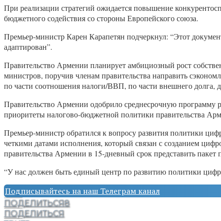
При реализации стратегий ожидается повышение конкурентоспо
бюджетного содействия со стороны Европейского союза.
Премьер-министр Карен Карапетян подчеркнул: “Этот документ
адаптирован”.
Правительство Армении планирует амбициозный рост собственн
министров, поручив членам правительства направить сэконом
по части соотношения налоги/ВВП, по части внешнего долга, д
Правительство Армении одобрило среднесрочную программу рас
приоритеты налогово-бюджетной политики правительства Арме
Премьер-министр обратился к вопросу развития политики цифро
четкими датами исполнения, который связан с созданием цифро
правительства Армении в 15-дневный срок представить пакет п
“У нас должен быть единый центр по развитию политики цифр
Подписывайтесь на наш Телеграм канал
ПОДЕЛИТЬСЯ
8
ПОДЕЛИТЬСЯ