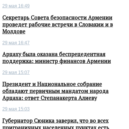
29 мая 16:49
Секретарь Совета безопасности Армении
проведет рабочие встречи в Словакии и в
Молдове
29 мая 16:47
Арцаху была оказана беспрецедентная
поддержка: министр финансов Армении
29 мая 15:07
Президент и Национальное собрание
обладают первичным мандатом народа
Арцаха: ответ Степанакерта Алиеву
29 мая 15:03
Губернатор Сюника заверил, что во всех
приграничных населенных пунктах есть