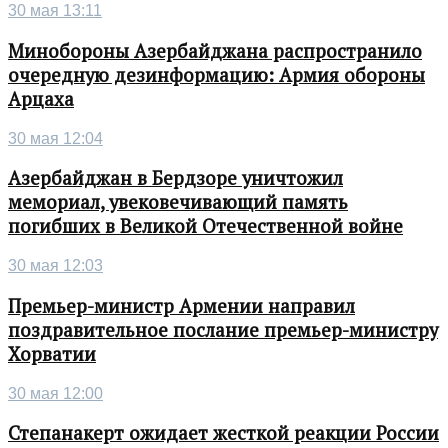
30 мая 13:11
Минобороны Азербайджана распространило
очередную дезинформацию: Армия обороны
Арцаха
30 мая 12:04
Азербайджан в Бердзоре уничтожил
мемориал, увековечивающий память
погибших в Великой Отечественной войне
30 мая 12:03
Премьер-министр Армении направил
поздравительное послание премьер-министру
Хорватии
30 мая 12:00
Степанакерт ожидает жесткой реакции России