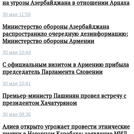
на угрозы Азербайджана в отношении Арцаха
30 мая 11:59
Министерство обороны Азербайджана
распространило очередную дезинформацию:
Министерство обороны Армении
30 мая 10:44
С официальным визитом в Армению прибыла
председатель Парламента Словении
30 мая 10:41
Премьер-министр Пашинян провел встречу с
президентом Хачатуряном
30 мая 08:36
Алиев открыто угрожает провести этнические
чистки в Нагорном Карабахе: заявление МИД