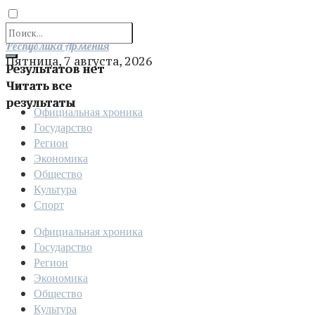
Отправить
Республика Армения
Пятница, 7 августа, 2026
Результатов нет
Читать все
результаты
Официальная хроника
Государство
Регион
Экономика
Общество
Культура
Спорт
Официальная хроника
Государство
Регион
Экономика
Общество
Культура