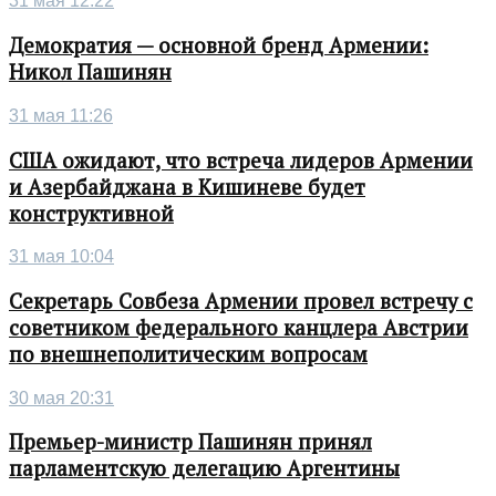
31 мая 12:22
Демократия — основной бренд Армении:
Никол Пашинян
31 мая 11:26
США ожидают, что встреча лидеров Армении
и Азербайджана в Кишиневе будет
конструктивной
31 мая 10:04
Секретарь Совбеза Армении провел встречу с
советником федерального канцлера Австрии
по внешнеполитическим вопросам
30 мая 20:31
Премьер-министр Пашинян принял
парламентскую делегацию Аргентины