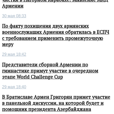
Армении
30 мая 08:33
По факту похищения двух армянских
военнослужащих Армения обратилась в ЕСПЧ
с требованием применить промежуточную
меру
29 мая 18:42
Представители сборной Армении по
гимнастике примут участие в очередном
этапе World Challenge Cup
29 мая 18:40
В Братиславе Армен Григорян примет участие
в панельной дискуссии, на которой будет и
помощник президента Азербайджана