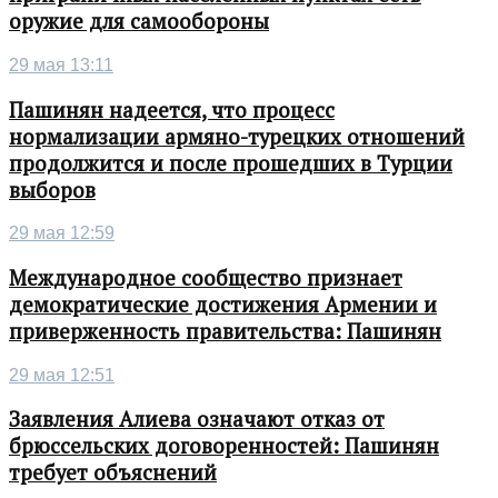
оружие для самообороны
29 мая 13:11
Пашинян надеется, что процесс
нормализации армяно-турецких отношений
продолжится и после прошедших в Турции
выборов
29 мая 12:59
Международное сообщество признает
демократические достижения Армении и
приверженность правительства: Пашинян
29 мая 12:51
Заявления Алиева означают отказ от
брюссельских договоренностей: Пашинян
требует объяснений