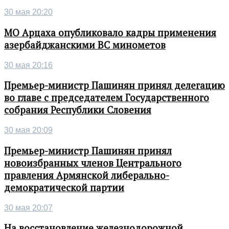
30 мая 20:20
МО Арцаха опубликовало кадры применения
азербайджанскими ВС минометов
30 мая 20:16
Премьер-министр Пашинян принял делегацию
во главе с председателем Государственного
собрания Республики Словения
30 мая 20:09
Премьер-министр Пашинян принял
новоизбранных членов Центрального
правления Армянской либерально-
демократической партии
30 мая 20:07
На восстановление железнодорожной