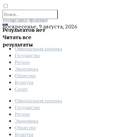
Отправить
Республика Армения
Воскресенье, 9 августа, 2026
Результатов нет
Читать все
результаты
Официальная хроника
Государство
Регион
Экономика
Общество
Культура
Спорт
Официальная хроника
Государство
Регион
Экономика
Общество
Культура