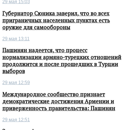
29 мая 15:03
Губернатор Сюника заверил, что во всех
приграничных населенных пунктах есть
оружие для самообороны
29 мая 13:11
Пашинян надеется, что процесс
нормализации армяно-турецких отношений
продолжится и после прошедших в Турции
выборов
29 мая 12:59
Международное сообщество признает
демократические достижения Армении и
приверженность правительства: Пашинян
29 мая 12:51