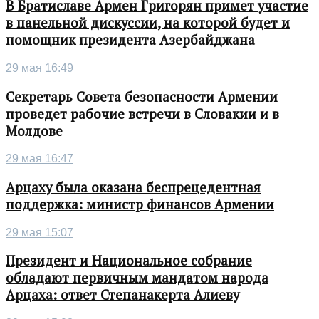
В Братиславе Армен Григорян примет участие
в панельной дискуссии, на которой будет и
помощник президента Азербайджана
29 мая 16:49
Секретарь Совета безопасности Армении
проведет рабочие встречи в Словакии и в
Молдове
29 мая 16:47
Арцаху была оказана беспрецедентная
поддержка: министр финансов Армении
29 мая 15:07
Президент и Национальное собрание
обладают первичным мандатом народа
Арцаха: ответ Степанакерта Алиеву