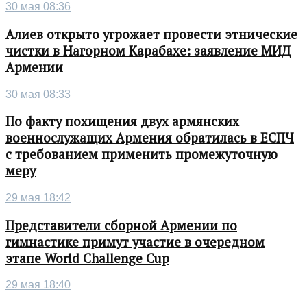
30 мая 08:36
Алиев открыто угрожает провести этнические
чистки в Нагорном Карабахе: заявление МИД
Армении
30 мая 08:33
По факту похищения двух армянских
военнослужащих Армения обратилась в ЕСПЧ
с требованием применить промежуточную
меру
29 мая 18:42
Представители сборной Армении по
гимнастике примут участие в очередном
этапе World Challenge Cup
29 мая 18:40