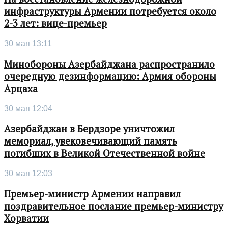
инфраструктуры Армении потребуется около
2-3 лет: вице-премьер
30 мая 13:11
Минобороны Азербайджана распространило
очередную дезинформацию: Армия обороны
Арцаха
30 мая 12:04
Азербайджан в Бердзоре уничтожил
мемориал, увековечивающий память
погибших в Великой Отечественной войне
30 мая 12:03
Премьер-министр Армении направил
поздравительное послание премьер-министру
Хорватии