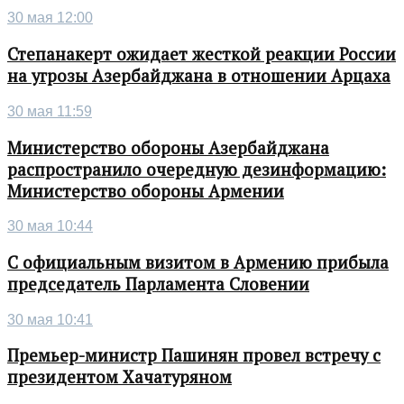
30 мая 12:00
Степанакерт ожидает жесткой реакции России
на угрозы Азербайджана в отношении Арцаха
30 мая 11:59
Министерство обороны Азербайджана
распространило очередную дезинформацию:
Министерство обороны Армении
30 мая 10:44
С официальным визитом в Армению прибыла
председатель Парламента Словении
30 мая 10:41
Премьер-министр Пашинян провел встречу с
президентом Хачатуряном