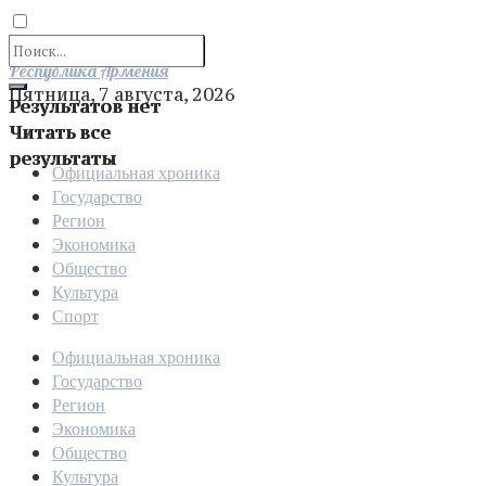
Отправить
Республика Армения
Пятница, 7 августа, 2026
Результатов нет
Читать все
результаты
Официальная хроника
Государство
Регион
Экономика
Общество
Культура
Спорт
Официальная хроника
Государство
Регион
Экономика
Общество
Культура