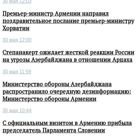
30 мая 12:03
Премьер-министр Армении направил
поздравительное послание премьер-министру
Хорватии
30 мая 12:00
Степанакерт ожидает жесткой реакции России
на угрозы Азербайджана в отношении Арцаха
30 мая 11:59
Министерство обороны Азербайджана
распространило очередную дезинформацию:
Министерство обороны Армении
30 мая 10:44
С официальным визитом в Армению прибыла
председатель Парламента Словении