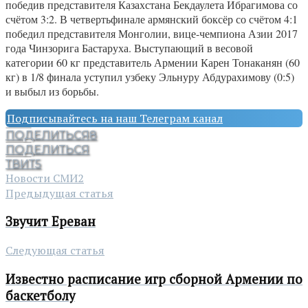
победив представителя Казахстана Бекдаулета Ибрагимова со
счётом 3:2. В четвертьфинале армянский боксёр со счётом 4:1
победил представителя Монголии, вице-чемпиона Азии 2017
года Чинзорига Бастаруха. Выступающий в весовой
категории 60 кг представитель Армении Карен Тонаканян (60
кг) в 1/8 финала уступил узбеку Эльнуру Абдурахимову (0:5)
и выбыл из борьбы.
Подписывайтесь на наш Телеграм канал
ПОДЕЛИТЬСЯ
8
ПОДЕЛИТЬСЯ
ТВИТ
5
Новости СМИ2
Предыдущая статья
Звучит Ереван
Следующая статья
Известно расписание игр сборной Армении по
баскетболу