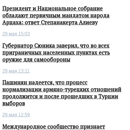
Президент и Национальное собрание
обладают первичным мандатом народа
Арцаха: ответ Степанакерта Алиеву
29 мая 15:03
Губернатор Сюника заверил, что во всех
приграничных населенных пунктах есть
оружие для самообороны
29 мая 13:11
Пашинян надеется, что процесс
нормализации армяно-турецких отношений
продолжится и после прошедших в Турции
выборов
29 мая 12:59
Международное сообщество признает