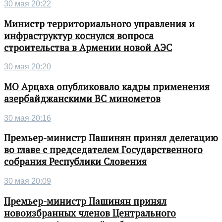
30 мая 20:22
Министр территориального управления и
инфраструктур коснулся вопроса
строительства в Армении новой АЭС
30 мая 20:20
МО Арцаха опубликовало кадры применения
азербайджанскими ВС минометов
30 мая 20:16
Премьер-министр Пашинян принял делегацию
во главе с председателем Государственного
собрания Республики Словения
30 мая 20:09
Премьер-министр Пашинян принял
новоизбранных членов Центрального