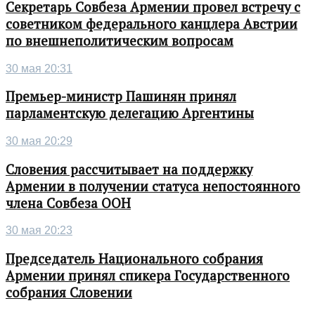
Секретарь Совбеза Армении провел встречу с
советником федерального канцлера Австрии
по внешнеполитическим вопросам
30 мая 20:31
Премьер-министр Пашинян принял
парламентскую делегацию Аргентины
30 мая 20:29
Словения рассчитывает на поддержку
Армении в получении статуса непостоянного
члена Совбеза ООН
30 мая 20:23
Председатель Национального собрания
Армении принял спикера Государственного
собрания Словении