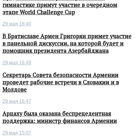
гимнастике примут участие в очередном
этапе World Challenge Cup
29 мая 18:40
В Братиславе Армен Григорян примет участие
в панельной дискуссии, на которой будет и
помощник президента Азербайджана
29 мая 16:49
Секретарь Совета безопасности Армении
проведет рабочие встречи в Словакии и в
Молдове
29 мая 16:47
Арцаху была оказана беспрецедентная
поддержка: министр финансов Армении
29 мая 15:07