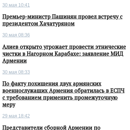
30 мая 10:41
Премьер-министр Пашинян провел встречу с
президентом Хачатуряном
30 мая 08:36
Алиев открыто угрожает провести этнические
чистки в Нагорном Карабахе: заявление МИД
Армении
30 мая 08:33
По факту похищения двух армянских
военнослужащих Армения обратилась в ЕСПЧ
с требованием применить промежуточную
меру
29 мая 18:42
Представители сборной Армении по