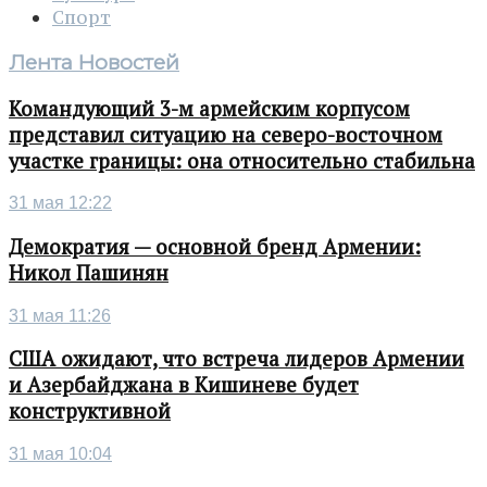
Спорт
Лента Новостей
Командующий 3-м армейским корпусом
представил ситуацию на северо-восточном
участке границы: она относительно стабильна
31 мая 12:22
Демократия — основной бренд Армении:
Никол Пашинян
31 мая 11:26
США ожидают, что встреча лидеров Армении
и Азербайджана в Кишиневе будет
конструктивной
31 мая 10:04