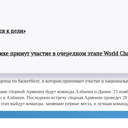
я к цели»
ке примут участие в очередном этапе World Cha
вропы по баскетболу, в котором принимает участие и националь
ами сборной Армении будут команды Албании и Дании. 23 ноябр
ии и Албании. Последнюю встречу сборная Армении проведет 28 
тап выйдут команды, занявшие первые места, и лучшая команда,