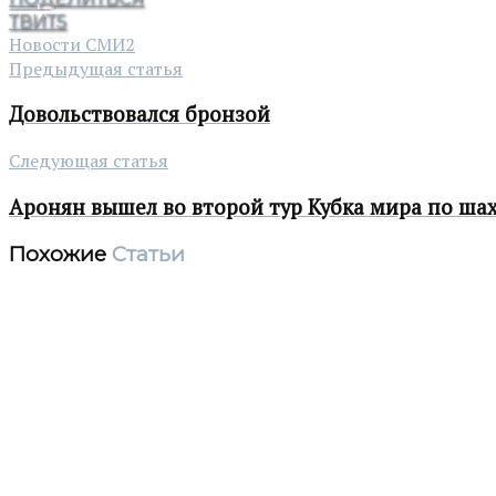
ТВИТ
5
Новости СМИ2
Предыдущая статья
Довольствовался бронзой
Следующая статья
Аронян вышел во второй тур Кубка мира по ша
Похожие
Статьи