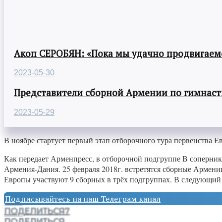
Акоп СЕРОБЯН: «Пока мы удачно продвигаемс
2023-05-30
Представители сборной Армении по гимнасти
2023-05-29
В ноябре стартует первый этап отборочного тура первенства Е
Как передает Арменпресс, в отборочной подгруппе B соперник
Армения-Дания. 25 февраля 2018г. встретятся сборные Армен
Европы участвуют 9 сборных в трёх подгруппах. В следующий э
Подписывайтесь на наш Телеграм канал
ПОДЕЛИТЬСЯ
7
ПОДЕЛИТЬСЯ