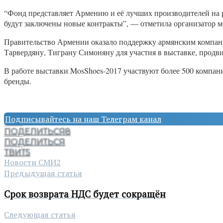
“Фонд представляет Армению и её лучших производителей на р
будут заключены новые контракты”, — отметила организатор 
Правительство Армении оказало поддержку армянским компани
Тарвердяну, Тиграну Симоняну для участия в выставке, продв
В работе выставки MosShoes-2017 участвуют более 500 компан
бренды.
Подписывайтесь на наш Телеграм канал
ПОДЕЛИТЬСЯ
8
ПОДЕЛИТЬСЯ
ТВИТ
5
Новости СМИ2
Предыдущая статья
Срок возврата НДС будет сокращён
Следующая статья