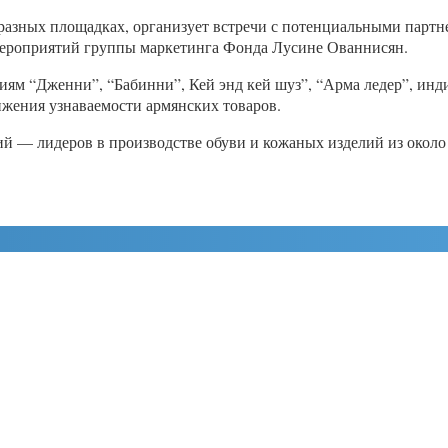
азных площадках, организует встречи с потенциальными партне
мероприятий группы маркетинга Фонда Лусине Ованнисян.
ям “Дженни”, “Бабинни”, Кей энд кей шуз”, “Арма ледер”, ин
ижения узнаваемости армянских товаров.
ий — лидеров в производстве обуви и кожаных изделий из около