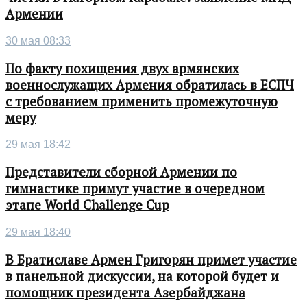
Армении
30 мая 08:33
По факту похищения двух армянских
военнослужащих Армения обратилась в ЕСПЧ
с требованием применить промежуточную
меру
29 мая 18:42
Представители сборной Армении по
гимнастике примут участие в очередном
этапе World Challenge Cup
29 мая 18:40
В Братиславе Армен Григорян примет участие
в панельной дискуссии, на которой будет и
помощник президента Азербайджана