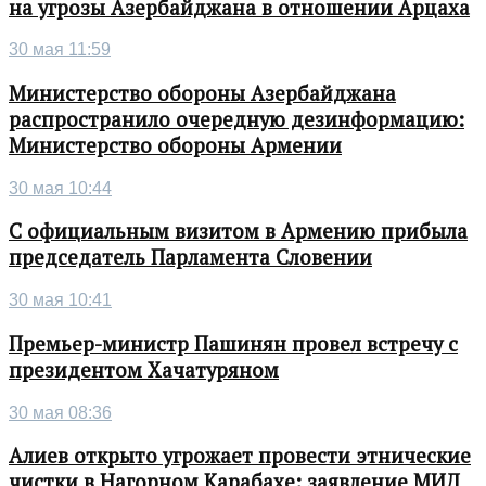
на угрозы Азербайджана в отношении Арцаха
30 мая 11:59
Министерство обороны Азербайджана
распространило очередную дезинформацию:
Министерство обороны Армении
30 мая 10:44
С официальным визитом в Армению прибыла
председатель Парламента Словении
30 мая 10:41
Премьер-министр Пашинян провел встречу с
президентом Хачатуряном
30 мая 08:36
Алиев открыто угрожает провести этнические
чистки в Нагорном Карабахе: заявление МИД