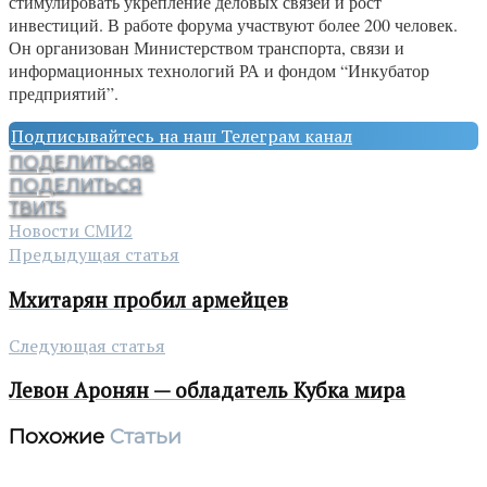
стимулировать укрепление деловых связей и рост
инвестиций. В работе форума участвуют более 200 человек.
Он организован Министерством транспорта, связи и
информационных технологий РА и фондом “Инкубатор
предприятий”.
Подписывайтесь на наш Телеграм канал
ПОДЕЛИТЬСЯ
8
ПОДЕЛИТЬСЯ
ТВИТ
5
Новости СМИ2
Предыдущая статья
Мхитарян пробил армейцев
Следующая статья
Левон Аронян — обладатель Кубка мира
Похожие
Статьи