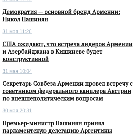
Демократия — основной бренд Армении:
Никол Пашинян
31 мая 11:26
США ожидают, что встреча лидеров Армении
и Азербайджана в Кишиневе будет
конструктивной
31 мая 10:04
Секретарь Совбеза Армении провел встречу с
советником федерального канцлера Австрии
по внешнеполитическим вопросам
30 мая 20:31
Премьер-министр Пашинян принял
парламентскую делегацию Аргентины