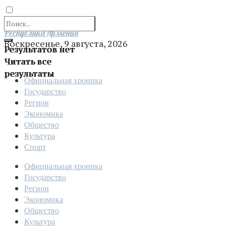
Отправить
Республика Армения
Воскресенье, 9 августа, 2026
Результатов нет
Читать все
результаты
Официальная хроника
Государство
Регион
Экономика
Общество
Культура
Спорт
Официальная хроника
Государство
Регион
Экономика
Общество
Культура