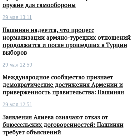
оружие для самообороны
29 мая 13:11
Пашинян надеется, что процесс
нормализации армяно-турецких отношений
продолжится и после прошедших в Турции
выборов
29 мая 12:59
Международное сообщество признает
демократические достижения Армении и
приверженность правительства: Пашинян
29 мая 12:51
Заявления Алиева означают отказ от
брюссельских договоренностей: Пашинян
требует объяснений