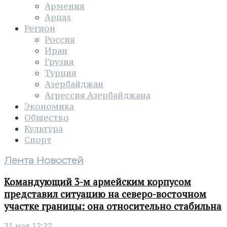
Армения
Арцах
Регион
Россия
Иран
Грузия
Турция
Азербайджан
Агрессия Азербайджана
Экономика
Общество
Культура
Спорт
Лента Новостей
Командующий 3-м армейским корпусом
представил ситуацию на северо-восточном
участке границы: она относительно стабильна
31 мая 12:22