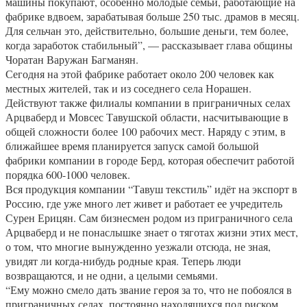
машины покупают, особенно молодые семьи, работающие на
фабрике вдвоем, зарабатывая больше 250 тыс. драмов в месяц.
Для сельчан это, действительно, большие деньги, тем более,
когда заработок стабильный”, — рассказывает глава общины
Чоратан Варужан Багманян.
Сегодня на этой фабрике работает около 200 человек как
местных жителей, так и из соседнего села Норашен.
Действуют также филиалы компании в приграничных селах
Арцваберд и Мовсес Тавушской области, насчитывающие в
общей сложности более 100 рабочих мест. Наряду с этим, в
ближайшее время планируется запуск самой большой
фабрики компании в городе Берд, которая обеспечит работой
порядка 600-1000 человек.
Вся продукция компании “Тавуш текстиль” идёт на экспорт в
Россию, где уже много лет живет и работает ее учредитель
Сурен Ерицян. Сам бизнесмен родом из приграничного села
Арцваберд и не понаслышке знает о тяготах жизни этих мест,
о том, что многие вынужденно уезжали отсюда, не зная,
увидят ли когда-нибудь родные края. Теперь люди
возвращаются, и не одни, а целыми семьями.
“Ему можно смело дать звание героя за то, что не побоялся в
приграничных селах, постоянно находящихся под риском