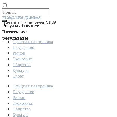
Отправить
Республика Армения
Пятница, 7 августа, 2026
Результатов нет
Читать все
результаты
Официальная хроника
Государство
Регион
Экономика
Общество
Культура
Спорт
Официальная хроника
Государство
Регион
Экономика
Общество
Культура