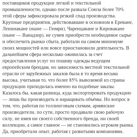
поставщиков продукции легкой и текстильной
промышленности, однако после развала Союза более 70%
этой сферы зафиксировала резкий спад производства.
Крупные предприятия, действовавшие в основном в Ереване,
Ленинакане (ныне — Гюмри), Чаренцаване и Кировакане
(ныне — Ванадзор), не сумев приобрести необходимое сырье
и обеспечить рынки сбыта, работали на самом минимуме
своих мощностей или вовсе приостановили деятельность. В
дальнейшем сфера несколько оживилась за счет
предоставления услуг по пошиву одежды ведущим
европейским брендам, но зависимость местной текстильной
отрасли от зарубежных заказов была в то время весьма
высока, учитывая то, что более 85% вывозимой из страны
продукции приходилась именно на подобные заказы.
Казалось бы, какая разница, куда экспортировать продукцию
— лишь бы производить и наращивать объёмы. Но вопрос в
том, что, работая по толлинговым схемам, армянские
производители, по сути, просто продавали свою рабочую
силу, не имея ни своего собственного бренда, ни своей
коллекции, а самое главное — не становились игроком рынка.
Да, приобретали опыт, работая с развитыми компаниями,