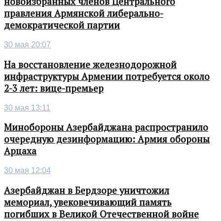
новоизбранных членов Центрального
правления Армянской либерально-
демократической партии
30 мая 20:07
На восстановление железнодорожной
инфраструктуры Армении потребуется около
2-3 лет: вице-премьер
30 мая 13:11
Минобороны Азербайджана распространило
очередную дезинформацию: Армия обороны
Арцаха
30 мая 12:04
Азербайджан в Бердзоре уничтожил
мемориал, увековечивающий память
погибших в Великой Отечественной войне