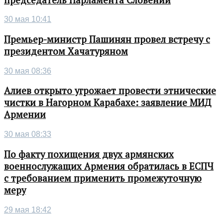
30 мая 10:41
Премьер-министр Пашинян провел встречу с
президентом Хачатуряном
30 мая 08:36
Алиев открыто угрожает провести этнические
чистки в Нагорном Карабахе: заявление МИД
Армении
30 мая 08:33
По факту похищения двух армянских
военнослужащих Армения обратилась в ЕСПЧ
с требованием применить промежуточную
меру
29 мая 18:42