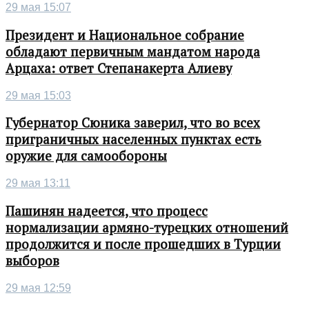
29 мая 15:07
Президент и Национальное собрание
обладают первичным мандатом народа
Арцаха: ответ Степанакерта Алиеву
29 мая 15:03
Губернатор Сюника заверил, что во всех
приграничных населенных пунктах есть
оружие для самообороны
29 мая 13:11
Пашинян надеется, что процесс
нормализации армяно-турецких отношений
продолжится и после прошедших в Турции
выборов
29 мая 12:59