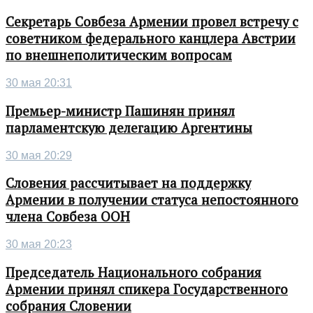
Секретарь Совбеза Армении провел встречу с
советником федерального канцлера Австрии
по внешнеполитическим вопросам
30 мая 20:31
Премьер-министр Пашинян принял
парламентскую делегацию Аргентины
30 мая 20:29
Словения рассчитывает на поддержку
Армении в получении статуса непостоянного
члена Совбеза ООН
30 мая 20:23
Председатель Национального собрания
Армении принял спикера Государственного
собрания Словении