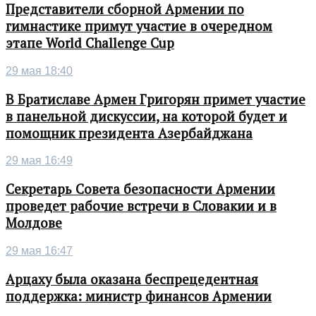
Представители сборной Армении по
гимнастике примут участие в очередном
этапе World Challenge Cup
29 мая 18:40
В Братиславе Армен Григорян примет участие
в панельной дискуссии, на которой будет и
помощник президента Азербайджана
29 мая 16:49
Секретарь Совета безопасности Армении
проведет рабочие встречи в Словакии и в
Молдове
29 мая 16:47
Арцаху была оказана беспрецедентная
поддержка: министр финансов Армении