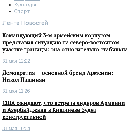
Культура
Спорт
Лента Новостей
Командующий 3-м армейским корпусом
представил ситуацию на северо-восточном
участке границы: она относительно стабильна
31 мая 12:22
Демократия — основной бренд Армении:
Никол Пашинян
31 мая 11:26
США ожидают, что встреча лидеров Армении
и Азербайджана в Кишиневе будет
конструктивной
31 мая 10:04