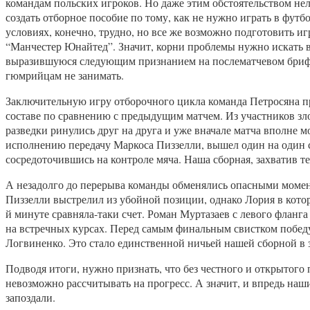
командам польских игроков. Но даже этим обстоятельством не
создать отборное пособие по тому, как не нужно играть в футб
условиях, конечно, трудно, но все же возможно подготовить иг
“Манчестер Юнайтед”. Значит, корни проблемы нужно искать в 
выразившуюся следующим признанием на послематчевом брифинг
гюмрийцам не занимать.
Заключительную игру отборочного цикла команда Петросяна про
составе по сравнению с предыдущим матчем. Из участников з
разведки ринулись друг на друга и уже вначале матча вполне 
исполнению передачу Маркоса Пиззелли, вышел один на один с 
сосредоточившись на контроле мяча. Наша сборная, захватив 
А незадолго до перерыва команды обменялись опасными момент
Пиззелли выстрелил из убойной позиции, однако Лория в котор
й минуте сравняла-таки счет. Роман Муртазаев с левого флан
на встречных курсах. Перед самым финальным свистком побед
Логвиненко. Это стало единственной ничьей нашей сборной в 
Подводя итоги, нужно признать, что без честного и открытог
невозможно рассчитывать на прогресс. А значит, и впредь наш
запоздали.