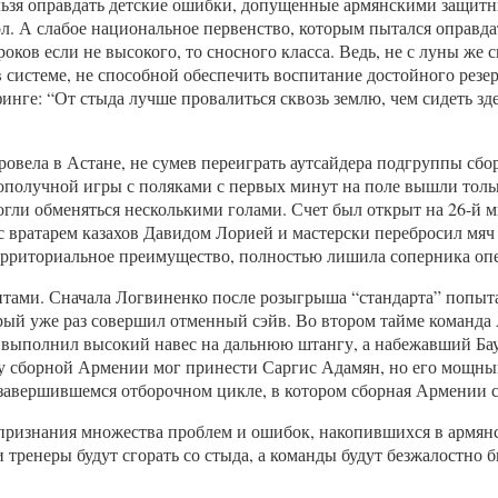
льзя оправдать детские ошибки, допущенные армянскими защитн
ол. А слабое национальное первенство, которым пытался оправдат
роков если не высокого, то сносного класса. Ведь, не с луны же
системе, не способной обеспечить воспитание достойного резер
е: “От стыда лучше провалиться сквозь землю, чем сидеть здес
вела в Астане, не сумев переиграть аутсайдера подгруппы сбор
лополучной игры с поляками с первых минут на поле вышли тол
могли обменяться несколькими голами. Счет был открыт на 26-й 
вратарем казахов Давидом Лорией и мастерски перебросил мяч ч
территориальное преимущество, полностью лишила соперника оп
ами. Сначала Логвиненко после розыгрыша “стандарта” попыталс
ый уже раз совершил отменный сэйв. Во втором тайме команда А
га выполнил высокий навес на дальнюю штангу, а набежавший Ба
у сборной Армении мог принести Саргис Адамян, но его мощный
завершившемся отборочном цикле, в котором сборная Армении с 
о признания множества проблем и ошибок, накопившихся в армян
и тренеры будут сгорать со стыда, а команды будут безжалостно