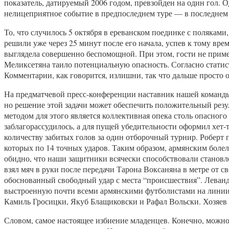
показатель, датируемый 2006 годом, превзойден на один гол.
нелицеприятное событие в предпоследнем туре — в последнем
То, что случилось 5 октября в ереванском поединке с поляками,
решили уже через 25 минут после его начала, успев к тому вр
выглядела совершенно беспомощной. При этом, гости не приме
Меликсетяна таило потенциальную опасность. Согласно статист
Комментарии, как говорится, излишни, так что дальше просто 
На предматчевой пресс-конференции наставник нашей команды 
но решение этой задачи может обеспечить положительный резу
методом для этого является коллективная опека столь опасного
заблагорассудилось, а для пущей убедительности оформил хет-т
количеству забитых голов за один отборочный турнир. Роберт
которых по 14 точных ударов. Таким образом, армянским боле
обидно, что наши защитники всячески способствовали становл
взял мяч в руки после передачи Тарона Воксаняна в метре от 
обоснованный свободный удар с места “происшествия”. Леванд
выстроенную почти всеми армянскими футболистами на линии в
Камиль Гросицки, Якуб Блащиковски и Рафал Вольски. Хозяев
Словом, самое настоящее избиение младенцев. Конечно, можно