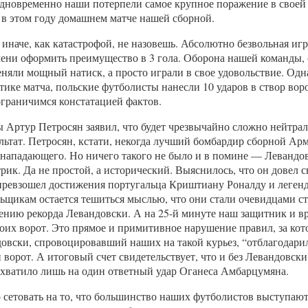
 Одновременно наши потерпели самое крупное поражение в своей
 в этом году домашнем матче нашей сборной.
 иначе, как катастрофой, не назовешь. Абсолютно безвольная игр
емени оформить преимущество в 3 гола. Оборона нашей команды,
няли мощный натиск, а просто играли в свое удовольствие. Одн
ике матча, польские футболисты нанесли 10 ударов в створ вор
ограничимся констатацией фактов.
Артур Петросян заявил, что будет чрезвычайно сложно нейтрал
льтат. Петросян, кстати, некогда лучший бомбардир сборной Ар
 нападающего. Но ничего такого не было и в помине — Левандовс
рик. Да не простой, а исторический. Выяснилось, что он довел 
 превзошел достижения португальца Криштиану Роналду и легенд
льщикам остается тешиться мыслью, что они стали очевидцами с
ению рекорда Левандовски. А на 25-й минуте наш защитник и вр
своих ворот. Это прямое и примитивное нарушение правил, за ко
овски, спровоцировавший наших на такой курьез, “отблагодари
орот. А итоговый счет свидетельствует, что и без Левандовски
 хватило лишь на один ответный удар Оганеса Амбарцумяна.
 сетовать на то, что большинство наших футболистов выступают