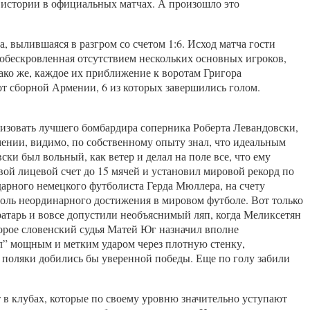
 истории в официальных матчах. А произошло это
а, вылившаяся в разгром со счетом 1:6. Исход матча гости
 обескровленная отсутствием нескольких основных игроков,
ако же, каждое их приближение к воротам Григора
от сборной Армении, 6 из которых завершились голом.
изовать лучшего бомбардира соперника Роберта Левандовски,
мении, видимо, по собственному опыту знал, что идеальным
ки был вольный, как ветер и делал на поле все, что ему
свой лицевой счет до 15 мячей и установил мировой рекорд по
арного немецкого футболиста Герда Мюллера, на счету
толь неординарного достижения в мировом футболе. Вот только
атарь и вовсе допустили необъяснимый ляп, когда Меликсетян
торое словенский судья Матей Юг назначил вполне
л” мощным и метким ударом через плотную стенку,
 поляки добились бы уверенной победы. Еще по голу забили
 в клубах, которые по своему уровню значительно уступают