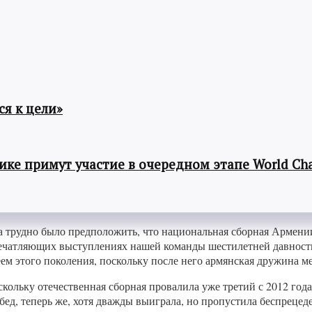
я к цели»
ке примут участие в очередном этапе World Cha
а трудно было предположить, что национальная сборная Армени
ечатляющих выступлениях нашей команды шестилетней давности,
ем этого поколения, поскольку после него армянская дружина ме
скольку отечественная сборная провалила уже третий с 2012 год
обед, теперь же, хотя дважды выиграла, но пропустила беспрец