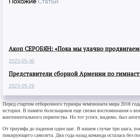
Похожие
Статьи
Акоп СЕРОБЯН: «Пока мы удачно продвигаемс
2023-05-30
Представители сборной Армении по гимнасти
2023-05-29
Перед стартом отборочного турнира чемпионата мира 2018 год
истории. В памяти болельщиков еще свежи воспоминания о вп
континентального первенства. Но тот успех, видимо, был апоге
От триумфа до падения один шаг. В нашем случае три шага, по
пикирующего самолета. Два года назад команда осталась без п