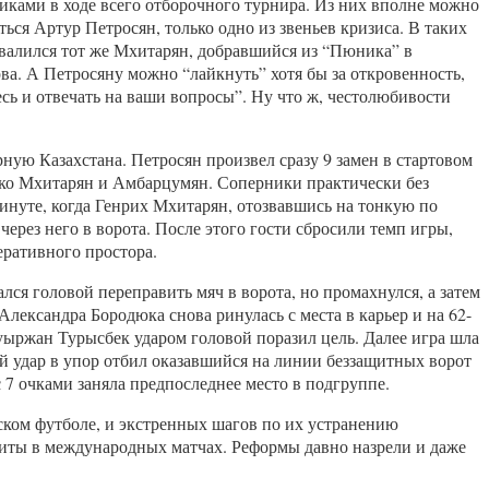
иками в ходе всего отборочного турнира. Из них вполне можно
ься Артур Петросян, только одно из звеньев кризиса. В таких
 свалился тот же Мхитарян, добравшийся из “Пюника” в
ва. А Петросяну можно “лайкнуть” хотя бы за откровенность,
ь и отвечать на ваши вопросы”. Ну что ж, честолюбивости
ную Казахстана. Петросян произвел сразу 9 замен в стартовом
ько Мхитарян и Амбарцумян. Соперники практически без
минуте, когда Генрих Мхитарян, отозвавшись на тонкую по
ерез него в ворота. После этого гости сбросили темп игры,
еративного простора.
я головой переправить мяч в ворота, но промахнулся, а затем
лександра Бородюка снова ринулась с места в карьер и на 62-
уыржан Турысбек ударом головой поразил цель. Далее игра шла
 удар в упор отбил оказавшийся на линии беззащитных ворот
7 очками заняла предпоследнее место в подгруппе.
ском футболе, и экстренных шагов по их устранению
 биты в международных матчах. Реформы давно назрели и даже