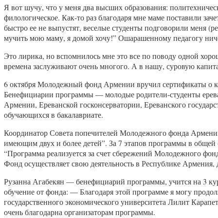
Я вот шучу, что у меня два высших образования: политехническ
филологическое. Как-то раз благодаря мне маме поставили заче
быстро ее не выпустят, веселые студенты подговорили меня (реб
мучить мою маму, я домой хочу!” Ошарашенному педагогу ничег
Это лирика, но вспомнилось мне это все по поводу одной хор
времена заслуживают очень многого. А в нашу, суровую капит
6 октября Молодежный фонд Армении вручил сертификаты о ком
Бенефициарии программы — молодые родители-студенты ереван
Армении, Ереванской госконсерватории, Ереванского государс
обучающихся в бакалавриате.
Координатор Совета попечителей Молодежного фонда Армении,
имеющим двух и более детей”. За 7 этапов программы в общей 
“Программа реализуется за счет сбережений Молодежного фонда
Фонд осуществляет свою деятельность в Республике Армения, д
Рузанна Агабекян — бенефициарий программы, учится на 3 курс
обучение от фонда: — Благодаря этой программе я могу продол
государственного экономического университета Лилит Карапетя
очень благодарна организаторам программы.