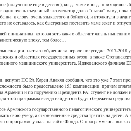
ое (полученное еще в детстве), когда маме иногда приходилось б
т: один очень въедливый экзаменатор долго “пытал” маму, пока 
енка, к слову, очень языкаcтого и бойкого), и втолкнули в ауди
о не оставалось, как быстренько поставить маме зачет и отпуст
ошей инициативы, которая хоть как-то облегчит жизнь нынешним
алистическую эпоху, тем более…
пенсации платы за обучение за первое полугодие 2017-2018 уч
ских и областных государственных вузов, а также Степанакер
твенного медицинского университета, Иджеванского филиала ЕГУ
 депутат НС РА Карен Авакян сообщил, что это уже 7 этап про
сложности было предоставлено 153 компенсации, причем оплата 
 Армении и по поручению Президента РА: студент не должен име
ля этой программы всегда найдутся и будут сбережены средства
е Армянского государственного педагогического университета и
жать свою учебу, а сэкономленные средства тратить на детей. 
н о программе узнала на сайте Фонда. О программе она высказал