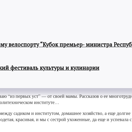
му велоспорту “Кубок премьер- министра Респу
ий фестиваль культуры и кулинарии
знаю “из первых уст” — от своей мамы. Рассказов о ее многотруд
 политехническом институте…
между садиком и институтом, домашнее хозяйство, а еще долгие
одетая, красивая, и мы с сестрой ухоженные, да еще и успевала с