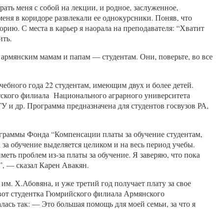
рать меня с собой на лекции, и родное, заслуженное,
меня в коридоре развлекали ее однокурсники. Поняв, что
торию. С места в карьер я наорала на преподавателя: “Хватит
ить.
 армянским мамам и папам — студентам. Они, поверьте, во все
ебного года 22 студентам, имеющим двух и более детей.
тского филиала Национального аграрного университета
 и др. Программа предназначена для студентов госвузов РА,
граммы Фонда “Компенсации платы за обучение студентам,
за обучение выделяется целиком и на весь период учебы.
ть проблем из-за платы за обучение. Я заверяю, что пока
”, — сказал Карен Авакян.
м. Х.Абовяна, и уже третий год получает плату за свое
А вот студентка Гюмрийского филиала Армянского
ась так: — Это большая помощь для моей семьи, за что я