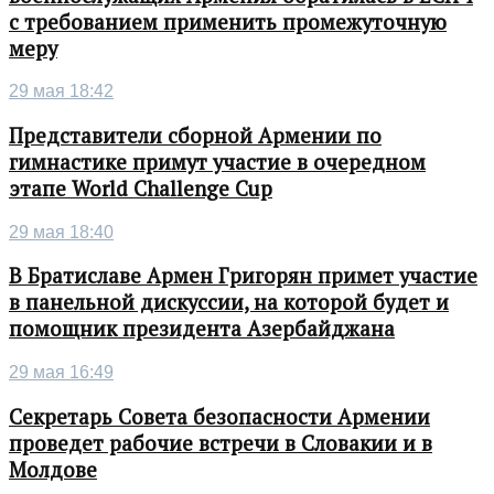
с требованием применить промежуточную
меру
29 мая 18:42
Представители сборной Армении по
гимнастике примут участие в очередном
этапе World Challenge Cup
29 мая 18:40
В Братиславе Армен Григорян примет участие
в панельной дискуссии, на которой будет и
помощник президента Азербайджана
29 мая 16:49
Секретарь Совета безопасности Армении
проведет рабочие встречи в Словакии и в
Молдове