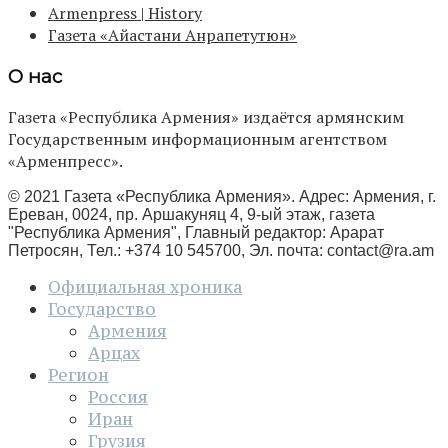
Armenpress | History
Газета «Айастани Анрапетутюн»
О нас
Газета «Республика Армения» издаётся армянским
Государственным информационным агентством
«Арменпресс».
© 2021 Газета «Республика Армения». Адрес: Армения, г.
Ереван, 0024, пр. Аршакуняц 4, 9-ый этаж, газета
"Республика Армения", Главный редактор: Арарат
Петросян, Тел.: +374 10 545700, Эл. почта:
contact@ra.am
Официальная хроника
Государство
Армения
Арцах
Регион
Россия
Иран
Грузия