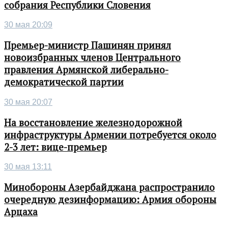
собрания Республики Словения
30 мая 20:09
Премьер-министр Пашинян принял
новоизбранных членов Центрального
правления Армянской либерально-
демократической партии
30 мая 20:07
На восстановление железнодорожной
инфраструктуры Армении потребуется около
2-3 лет: вице-премьер
30 мая 13:11
Минобороны Азербайджана распространило
очередную дезинформацию: Армия обороны
Арцаха