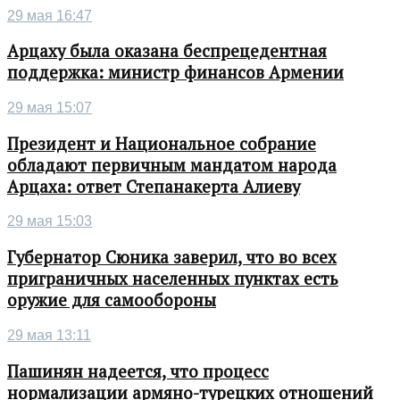
29 мая 16:47
Арцаху была оказана беспрецедентная
поддержка: министр финансов Армении
29 мая 15:07
Президент и Национальное собрание
обладают первичным мандатом народа
Арцаха: ответ Степанакерта Алиеву
29 мая 15:03
Губернатор Сюника заверил, что во всех
приграничных населенных пунктах есть
оружие для самообороны
29 мая 13:11
Пашинян надеется, что процесс
нормализации армяно-турецких отношений