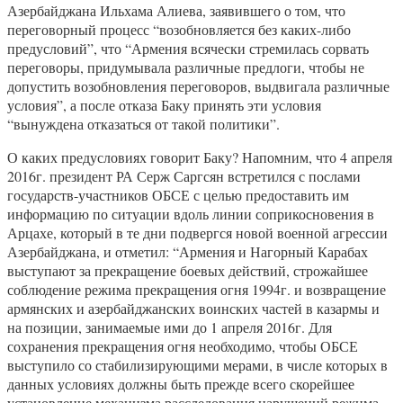
Азербайджана Ильхама Алиева, заявившего о том, что
переговорный процесс “возобновляется без каких-либо
предусловий”, что “Армения всячески стремилась сорвать
переговоры, придумывала различные предлоги, чтобы не
допустить возобновления переговоров, выдвигала различные
условия”, а после отказа Баку принять эти условия
“вынуждена отказаться от такой политики”.
О каких предусловиях говорит Баку? Напомним, что 4 апреля
2016г. президент РА Серж Саргсян встретился с послами
государств-участников ОБСЕ с целью предоставить им
информацию по ситуации вдоль линии соприкосновения в
Арцахе, который в те дни подвергся новой военной агрессии
Азербайджана, и отметил: “Армения и Нагорный Карабах
выступают за прекращение боевых действий, строжайшее
соблюдение режима прекращения огня 1994г. и возвращение
армянских и азербайджанских воинских частей в казармы и
на позиции, занимаемые ими до 1 апреля 2016г. Для
сохранения прекращения огня необходимо, чтобы ОБСЕ
выступило со стабилизирующими мерами, в числе которых в
данных условиях должны быть прежде всего скорейшее
установление механизма расследования нарушений режима