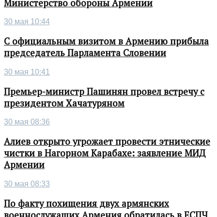
Министерство обороны Армении
30 мая 10:44
С официальным визитом в Армению прибыла
председатель Парламента Словении
30 мая 10:41
Премьер-министр Пашинян провел встречу с
президентом Хачатуряном
30 мая 08:36
Алиев открыто угрожает провести этнические
чистки в Нагорном Карабахе: заявление МИД
Армении
30 мая 08:33
По факту похищения двух армянских
военнослужащих Армения обратилась в ЕСПЧ