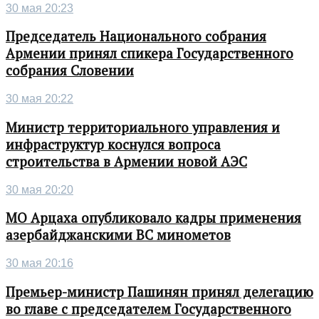
30 мая 20:23
Председатель Национального собрания
Армении принял спикера Государственного
собрания Словении
30 мая 20:22
Министр территориального управления и
инфраструктур коснулся вопроса
строительства в Армении новой АЭС
30 мая 20:20
МО Арцаха опубликовало кадры применения
азербайджанскими ВС минометов
30 мая 20:16
Премьер-министр Пашинян принял делегацию
во главе с председателем Государственного