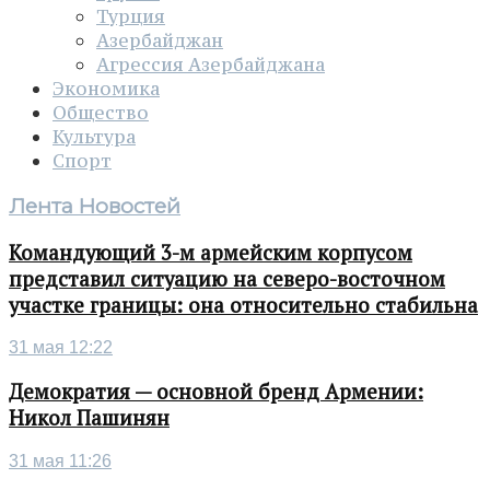
Турция
Азербайджан
Агрессия Азербайджана
Экономика
Общество
Культура
Спорт
Лента Новостей
Командующий 3-м армейским корпусом
представил ситуацию на северо-восточном
участке границы: она относительно стабильна
31 мая 12:22
Демократия — основной бренд Армении:
Никол Пашинян
31 мая 11:26