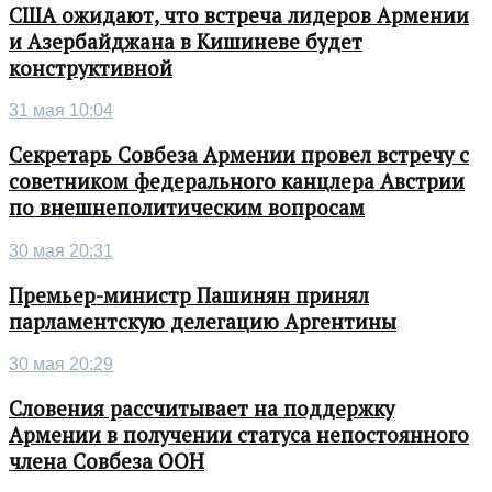
США ожидают, что встреча лидеров Армении
и Азербайджана в Кишиневе будет
конструктивной
31 мая 10:04
Секретарь Совбеза Армении провел встречу с
советником федерального канцлера Австрии
по внешнеполитическим вопросам
30 мая 20:31
Премьер-министр Пашинян принял
парламентскую делегацию Аргентины
30 мая 20:29
Словения рассчитывает на поддержку
Армении в получении статуса непостоянного
члена Совбеза ООН