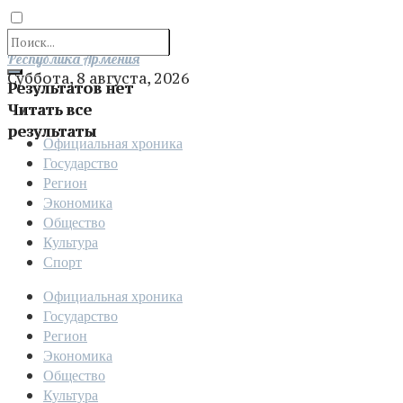
Отправить
Республика Армения
Суббота, 8 августа, 2026
Результатов нет
Читать все
результаты
Официальная хроника
Государство
Регион
Экономика
Общество
Культура
Спорт
Официальная хроника
Государство
Регион
Экономика
Общество
Культура