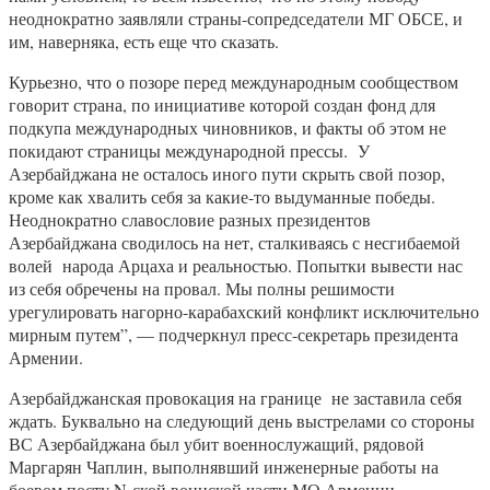
неоднократно заявляли страны-сопредседатели МГ ОБСЕ, и
им, наверняка, есть еще что сказать.
Курьезно, что о позоре перед международным сообществом
говорит страна, по инициативе которой создан фонд для
подкупа международных чиновников, и факты об этом не
покидают страницы международной прессы. У
Азербайджана не осталось иного пути скрыть свой позор,
кроме как хвалить себя за какие-то выдуманные победы.
Неоднократно славословие разных президентов
Азербайджана сводилось на нет, сталкиваясь с несгибаемой
волей народа Арцаха и реальностью. Попытки вывести нас
из себя обречены на провал. Мы полны решимости
урегулировать нагорно-карабахский конфликт исключительно
мирным путем”, — подчеркнул пресс-секретарь президента
Армении.
Азербайджанская провокация на границе не заставила себя
ждать. Буквально на следующий день выстрелами со стороны
ВС Азербайджана был убит военнослужащий, рядовой
Маргарян Чаплин, выполнявший инженерные работы на
боевом посту N-ской воинской части МО Армении.