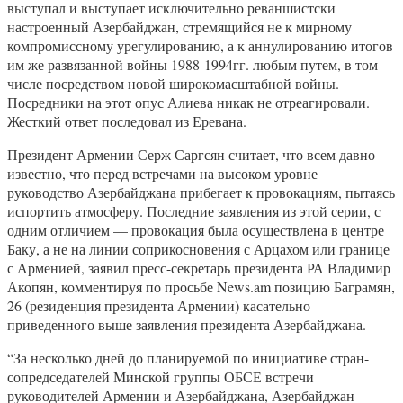
выступал и выступает исключительно реваншистски
настроенный Азербайджан, стремящийся не к мирному
компромиссному урегулированию, а к аннулированию итогов
им же развязанной войны 1988-1994гг. любым путем, в том
числе посредством новой широкомасштабной войны.
Посредники на этот опус Алиева никак не отреагировали.
Жесткий ответ последовал из Еревана.
Президент Армении Серж Саргсян считает, что всем давно
известно, что перед встречами на высоком уровне
руководство Азербайджана прибегает к провокациям, пытаясь
испортить атмосферу. Последние заявления из этой серии, с
одним отличием — провокация была осуществлена в центре
Баку, а не на линии соприкосновения с Арцахом или границе
с Арменией, заявил пресс-секретарь президента РА Владимир
Акопян, комментируя по просьбе News.am позицию Баграмян,
26 (резиденция президента Армении) касательно
приведенного выше заявления президента Азербайджана.
“За несколько дней до планируемой по инициативе стран-
сопредседателей Минской группы ОБСЕ встречи
руководителей Армении и Азербайджана, Азербайджан