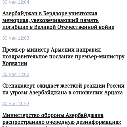
30 мая 12:04
Азербайджан в Бердзоре уничтожил
мемориал, увековечивающий память
погибших в Великой Отечественной войне
30 мая 12:03
Премьер-министр Армении направил
поздравительное послание премьер-министру
Хорватии
30 мая 12:00
Степанакерт ожидает жесткой реакции России
на угрозы Азербайджана в отношении Арцаха
30 мая 11:59
Министерство обороны Азербайджана
распространило очередную дезинформацию: