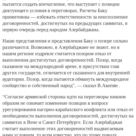
пытается создать впечатление, что выступает с позиции
диктующего условия в переговорах. Расчеты Баку
примитивны — избежать ответственности за неисполнение
договоренностей, достигнутых на предыдущих саммитах, в
первую очередь перед народом Азербайджана.
Наши представления и представления Баку о позоре сильно
различаются. Возможно, в Азербайджане не знают, но в
нашем регионе издревле считается позором отказ от
выполнения достигнутых договоренностей. Позор, когда
сказанное на международной арене, в присутствии глав
других государств, отличается от сказанного для внутренней
аудитории. Позор, когда пытаются обмануть международное
сообщество и собственный народ”, — сказал В.Акопян .
“Согласие армянской стороны идти на переговоры никоим
образом не означает изменение позиции в вопросе
урегулирования нагорно-карабахского конфликта или отказ от
необходимости выполнения договоренностей, достигнутых на
саммитах в Вене и Санкт-Петербурге. Если Азербайджан
считает выполнение этих договоренностей выдвигаемым
нами условием, то всем известно, что по этому поводу