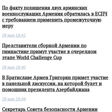
По факту похищения двух армянских
военнослужащих Армения обратилась в ЕСПЧ
с требованием применить промежуточную
меру
29 мая 18:42
Представители сборной Армении по
гимнастике примут участие в очередном
этапе World Challenge Cup
29 мая 18:40
В Братиславе Армен Григорян примет участие
в панельной дискуссии, на которой будет и
помощник президента Азербайджана
29 мая 16:49
Секретарь Совета безопасности Армении