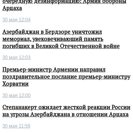
очередную дезинформацию: Армия обороны
Арцаха
30 мая 12:04
Азербайджан в Бердзоре уничтожил
мемориал, увековечивающий память
погибших в Великой Отечественной войне
30 мая 12:03
Премьер-министр Армении направил
поздравительное послание премьер-министру
Хорватии
30 мая 12:00
Степанакерт ожидает жесткой реакции России
на угрозы Азербайджана в отношении Арцаха
30 мая 11:59