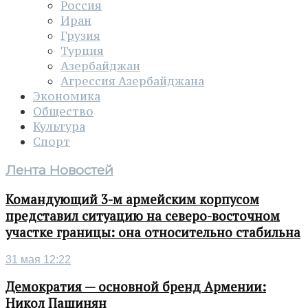
Россия
Иран
Грузия
Турция
Азербайджан
Агрессия Азербайджана
Экономика
Общество
Культура
Спорт
Лента Новостей
Командующий 3-м армейским корпусом
представил ситуацию на северо-восточном
участке границы: она относительно стабильна
31 мая 12:22
Демократия — основной бренд Армении:
Никол Пашинян