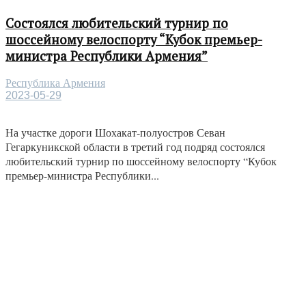
Состоялся любительский турнир по
шоссейному велоспорту “Кубок премьер-
министра Республики Армения”
Республика Армения
2023-05-29
На участке дороги Шохакат-полуостров Севан
Гегаркуникской области в третий год подряд состоялся
любительский турнир по шоссейному велоспорту “Кубок
премьер-министра Республики...