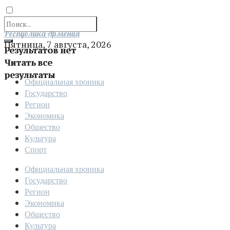
Отправить
Республика Армения
Пятница, 7 августа, 2026
Результатов нет
Читать все
результаты
Официальная хроника
Государство
Регион
Экономика
Общество
Культура
Спорт
Официальная хроника
Государство
Регион
Экономика
Общество
Культура