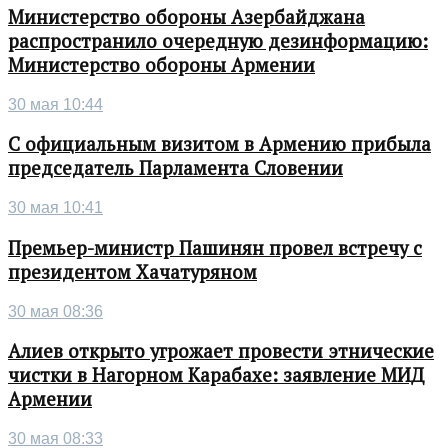
Министерство обороны Азербайджана
распространило очередную дезинформацию:
Министерство обороны Армении
30 мая 10:44
С официальным визитом в Армению прибыла
председатель Парламента Словении
30 мая 10:41
Премьер-министр Пашинян провел встречу с
президентом Хачатуряном
30 мая 08:36
Алиев открыто угрожает провести этнические
чистки в Нагорном Карабахе: заявление МИД
Армении
30 мая 08:33