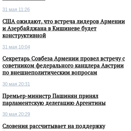
31 мая 11:26
США ожидают, что встреча лидеров Армении
и Азербайджана в Кишиневе будет
конструктивной
31 мая 10:04
Секретарь Совбеза Армении провел встречу с
советником федерального канцлера Австрии
по внешнеполитическим вопросам
30 мая 20:31
Премьер-министр Пашинян принял
парламентскую делегацию Аргентины
30 мая 20:29
Словения рассчитывает на поддержку