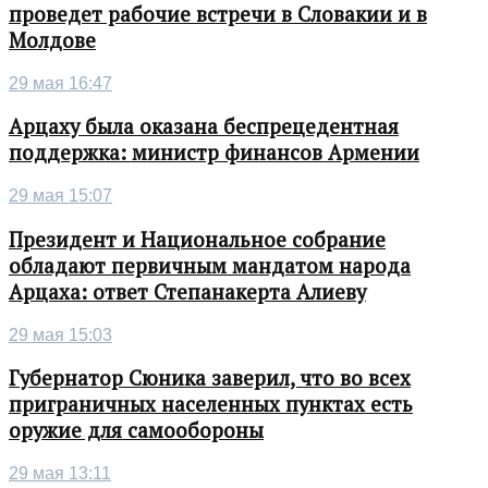
проведет рабочие встречи в Словакии и в
Молдове
29 мая 16:47
Арцаху была оказана беспрецедентная
поддержка: министр финансов Армении
29 мая 15:07
Президент и Национальное собрание
обладают первичным мандатом народа
Арцаха: ответ Степанакерта Алиеву
29 мая 15:03
Губернатор Сюника заверил, что во всех
приграничных населенных пунктах есть
оружие для самообороны
29 мая 13:11