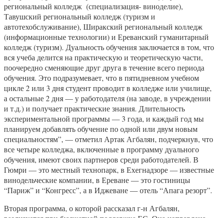
региональный колледж (специализация- виноделие),
Тавушский региональный колледж (туризм и
автотехобслуживание), Ширакский региональный колледж
(информационные технологии) и Ереванский гуманитарный
колледж (туризм). Дуальность обучения заключается в том, что
вся учеба делится на практическую и теоретическую части,
поочередно сменяющие друг друга в течение всего периода
обучения. Это подразумевает, что в пятидневном учебном
цикле 2 или 3 дня студент проводит в колледже или училище,
а остальные 2 дня — у работодателя (на заводе, в учреждении
и т.д.) и получает практические знания. Длительность
экспериментальной программы — 3 года, и каждый год мы
планируем добавлять обучение по одной или двум новым
специальностям”, — отметил Артак Агбалян, подчеркнув, что
все четыре колледжа, включенные в программу дуального
обучения, имеют своих партнеров среди работодателей. В
Гюмри — это местный технопарк, в Ехегнадзоре — известные
винодельческие компании, в Ереване — это гостиницы
“Париж” и “Конгресс”, а в Иджеване — отель “Апага резорт”.
Вторая программа, о которой рассказал г-н Агбалян,