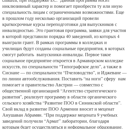
инклюзивный характер и помогает приобрести ту или иную
специальность лицам с ограниченными возможностями. Еще
в прошлом году несколько организаций провели
краткосрочные курсы переподготовки для выпускников с
инвалидностью. Это грантовая программа, заявки для участия
в которой представили порядка 40 заведений, из которых 4
выиграли грант. В рамках программы в колледжах и
училищах будут созданы социальные предприятия, в которых
смогут работать выпускники-инвалиды. Первое такое
социальное предприятие откроется в Армавирском колледже
искусств, по специальности “Типографское дело”, а также в
Сисиане — по специальности “Пчеловодство”, и Иджеване —
по линии автообслуживания. Поставить “на ноги” сферу нам
помогает и правительство Австрии — совместно с
общественной организацией “Агентство стратегического
развития”, реализует программу в области органического
сельского хозяйства “Развитие ПОО в Сюникской области”.
Свой вклад в развитие ПОО Армении вносит и меценат
Анушаван Абрамян. “При поддержке мецената 9 учебных
заведений получили “Армат” лаборатории, благодаря
которым будет осуществляться и неформальное образование.