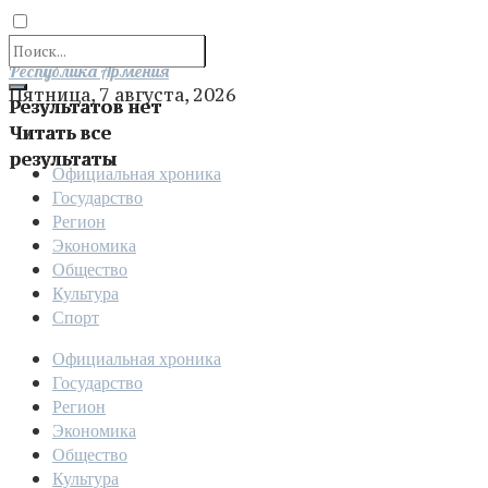
Отправить
Республика Армения
Пятница, 7 августа, 2026
Результатов нет
Читать все
результаты
Официальная хроника
Государство
Регион
Экономика
Общество
Культура
Спорт
Официальная хроника
Государство
Регион
Экономика
Общество
Культура