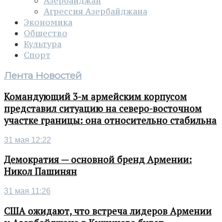
Азербайджан
Агрессия Азербайджана
Экономика
Общество
Культура
Спорт
Лента Новостей
Командующий 3-м армейским корпусом
представил ситуацию на северо-восточном
участке границы: она относительно стабильна
31 мая 12:22
Демократия — основной бренд Армении:
Никол Пашинян
31 мая 11:26
США ожидают, что встреча лидеров Армении