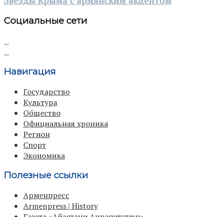
Звезды Крыма с армянским акцентом
Социальные сети
Навигация
Государство
Культура
Общество
Официальная хроника
Регион
Спорт
Экономика
Полезные ссылки
Арменпресс
Armenpress | History
Газета «Айастани Анрапетутюн»