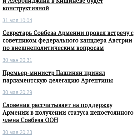
и Азербайджана в Кишиневе будет
конструктивной
31 мая 10:04
Секретарь Совбеза Армении провел встречу с
советником федерального канцлера Австрии
по внешнеполитическим вопросам
30 мая 20:31
Премьер-министр Пашинян принял
парламентскую делегацию Аргентины
30 мая 20:29
Словения рассчитывает на поддержку
Армении в получении статуса непостоянного
члена Совбеза ООН
30 мая 20:23