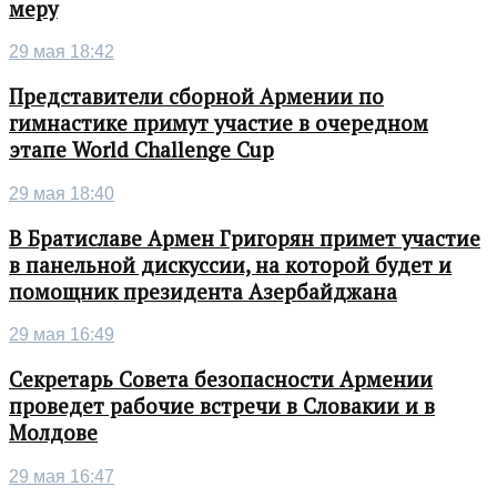
меру
29 мая 18:42
Представители сборной Армении по
гимнастике примут участие в очередном
этапе World Challenge Cup
29 мая 18:40
В Братиславе Армен Григорян примет участие
в панельной дискуссии, на которой будет и
помощник президента Азербайджана
29 мая 16:49
Секретарь Совета безопасности Армении
проведет рабочие встречи в Словакии и в
Молдове
29 мая 16:47