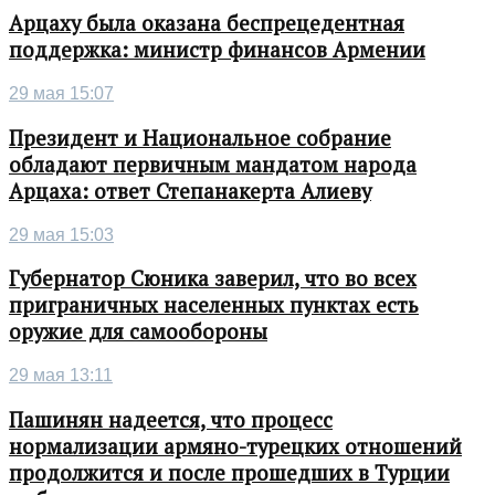
Арцаху была оказана беспрецедентная
поддержка: министр финансов Армении
29 мая 15:07
Президент и Национальное собрание
обладают первичным мандатом народа
Арцаха: ответ Степанакерта Алиеву
29 мая 15:03
Губернатор Сюника заверил, что во всех
приграничных населенных пунктах есть
оружие для самообороны
29 мая 13:11
Пашинян надеется, что процесс
нормализации армяно-турецких отношений
продолжится и после прошедших в Турции