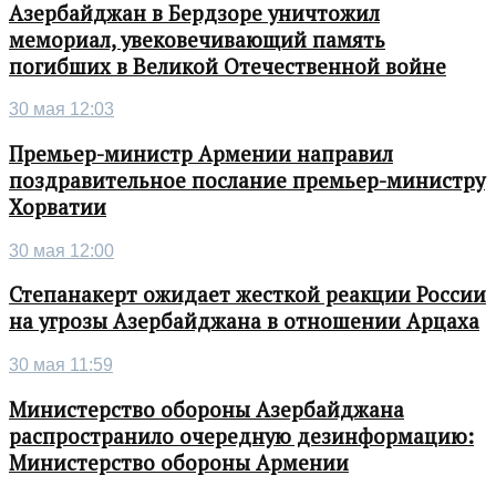
Азербайджан в Бердзоре уничтожил
мемориал, увековечивающий память
погибших в Великой Отечественной войне
30 мая 12:03
Премьер-министр Армении направил
поздравительное послание премьер-министру
Хорватии
30 мая 12:00
Степанакерт ожидает жесткой реакции России
на угрозы Азербайджана в отношении Арцаха
30 мая 11:59
Министерство обороны Азербайджана
распространило очередную дезинформацию:
Министерство обороны Армении