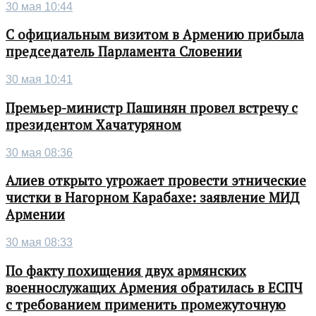
30 мая 10:44
С официальным визитом в Армению прибыла
председатель Парламента Словении
30 мая 10:41
Премьер-министр Пашинян провел встречу с
президентом Хачатуряном
30 мая 08:36
Алиев открыто угрожает провести этнические
чистки в Нагорном Карабахе: заявление МИД
Армении
30 мая 08:33
По факту похищения двух армянских
военнослужащих Армения обратилась в ЕСПЧ
с требованием применить промежуточную