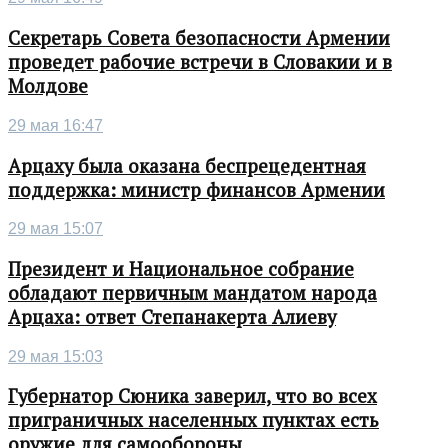
Секретарь Совета безопасности Армении
проведет рабочие встречи в Словакии и в
Молдове
29 мая 16:47
Арцаху была оказана беспрецедентная
поддержка: министр финансов Армении
29 мая 15:07
Президент и Национальное собрание
обладают первичным мандатом народа
Арцаха: ответ Степанакерта Алиеву
29 мая 15:03
Губернатор Сюника заверил, что во всех
приграничных населенных пунктах есть
оружие для самообороны