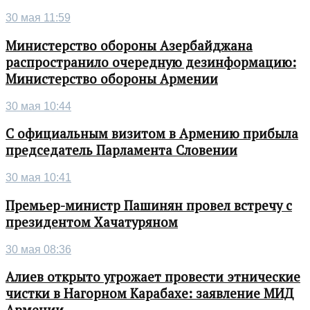
30 мая 11:59
Министерство обороны Азербайджана
распространило очередную дезинформацию:
Министерство обороны Армении
30 мая 10:44
С официальным визитом в Армению прибыла
председатель Парламента Словении
30 мая 10:41
Премьер-министр Пашинян провел встречу с
президентом Хачатуряном
30 мая 08:36
Алиев открыто угрожает провести этнические
чистки в Нагорном Карабахе: заявление МИД