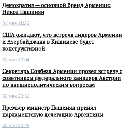
Демократия — основной бренд Армении:
Никол Пашинян
31 мая 11:26
США ожидают, что встреча лидеров Армении
и Азербайджана в Кишиневе будет
конструктивной
31 мая 10:04
Секретарь Совбеза Армении провел встречу с
советником федерального канцлера Австрии
по внешнеполитическим вопросам
30 мая 20:31
Премьер-министр Пашинян принял
парламентскую делегацию Аргентины
30 мая 20:29