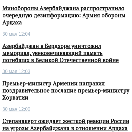
Минобороны Азербайджана распространило
очередную дезинформацию: Армия обороны
Арцаха
30 мая 12:04
Азербайджан в Бердзоре уничтожил
мемориал, увековечивающий память
погибших в Великой Отечественной войне
30 мая 12:03
Премьер-министр Армении направил
поздравительное послание премьер-министру
Хорватии
30 мая 12:00
Степанакерт ожидает жесткой реакции России
на угрозы Азербайджана в отношении Арцаха