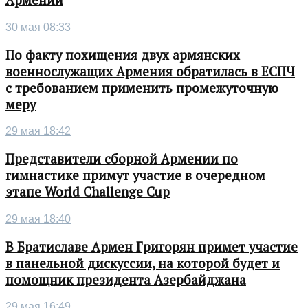
Армении
30 мая 08:33
По факту похищения двух армянских
военнослужащих Армения обратилась в ЕСПЧ
с требованием применить промежуточную
меру
29 мая 18:42
Представители сборной Армении по
гимнастике примут участие в очередном
этапе World Challenge Cup
29 мая 18:40
В Братиславе Армен Григорян примет участие
в панельной дискуссии, на которой будет и
помощник президента Азербайджана
29 мая 16:49