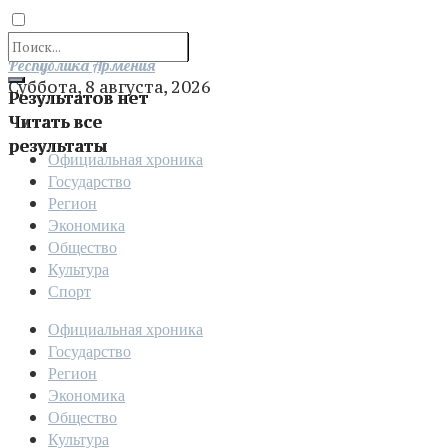
Отправить
Республика Армения
Суббота, 8 августа, 2026
Результатов нет
Читать все
результаты
Официальная хроника
Государство
Регион
Экономика
Общество
Культура
Спорт
Официальная хроника
Государство
Регион
Экономика
Общество
Культура