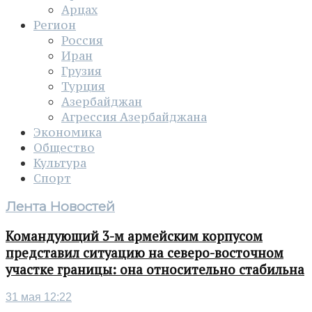
Арцах
Регион
Россия
Иран
Грузия
Турция
Азербайджан
Агрессия Азербайджана
Экономика
Общество
Культура
Спорт
Лента Новостей
Командующий 3-м армейским корпусом
представил ситуацию на северо-восточном
участке границы: она относительно стабильна
31 мая 12:22