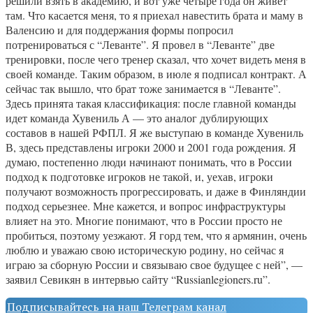
решили взять в академию, и вот уже четыре года он живет
там. Что касается меня, то я приехал навестить брата и маму в
Валенсию и для поддержания формы попросил
потренироваться с “Леванте”. Я провел в “Леванте” две
тренировки, после чего тренер сказал, что хочет видеть меня в
своей команде. Таким образом, в июле я подписал контракт. А
сейчас так вышло, что брат тоже занимается в “Леванте”.
Здесь принята такая классификация: после главной команды
идет команда Хувениль А — это аналог дублирующих
составов в нашей РФПЛ. Я же выступаю в команде Хувениль
В, здесь представлены игроки 2000 и 2001 года рождения. Я
думаю, постепенно люди начинают понимать, что в России
подход к подготовке игроков не такой, и, уехав, игроки
получают возможность прогрессировать, и даже в Финляндии
подход серьезнее. Мне кажется, и вопрос инфраструктуры
влияет на это. Многие понимают, что в России просто не
пробиться, поэтому уезжают. Я горд тем, что я армянин, очень
люблю и уважаю свою историческую родину, но сейчас я
играю за сборную России и связываю свое будущее с ней”, —
заявил Севикян в интервью сайту “Russianlegioners.ru”.
Подписывайтесь на наш Телеграм канал