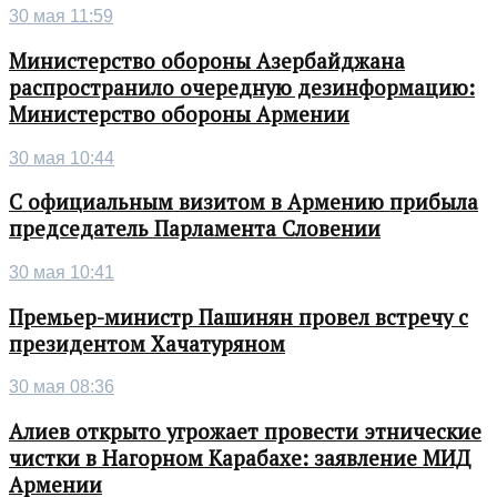
30 мая 11:59
Министерство обороны Азербайджана
распространило очередную дезинформацию:
Министерство обороны Армении
30 мая 10:44
С официальным визитом в Армению прибыла
председатель Парламента Словении
30 мая 10:41
Премьер-министр Пашинян провел встречу с
президентом Хачатуряном
30 мая 08:36
Алиев открыто угрожает провести этнические
чистки в Нагорном Карабахе: заявление МИД
Армении