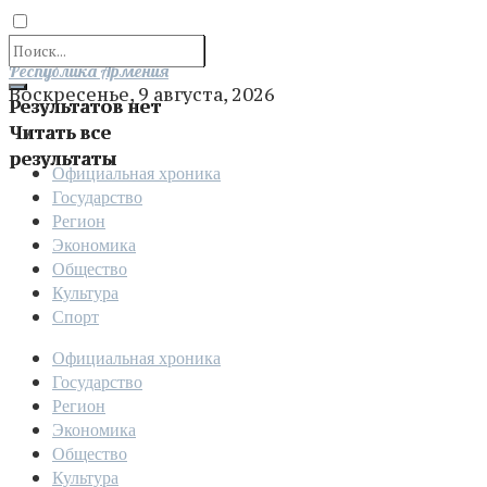
Отправить
Республика Армения
Воскресенье, 9 августа, 2026
Результатов нет
Читать все
результаты
Официальная хроника
Государство
Регион
Экономика
Общество
Культура
Спорт
Официальная хроника
Государство
Регион
Экономика
Общество
Культура