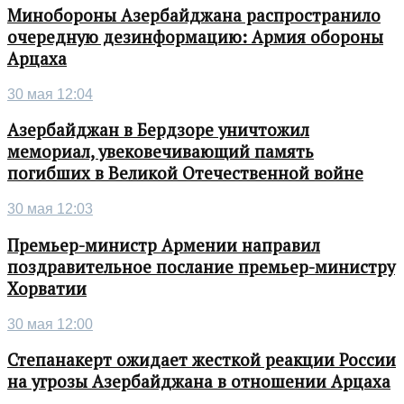
Минобороны Азербайджана распространило
очередную дезинформацию: Армия обороны
Арцаха
30 мая 12:04
Азербайджан в Бердзоре уничтожил
мемориал, увековечивающий память
погибших в Великой Отечественной войне
30 мая 12:03
Премьер-министр Армении направил
поздравительное послание премьер-министру
Хорватии
30 мая 12:00
Степанакерт ожидает жесткой реакции России
на угрозы Азербайджана в отношении Арцаха