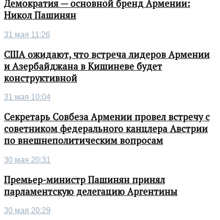
Демократия — основной бренд Армении:
Никол Пашинян
31 мая 11:26
США ожидают, что встреча лидеров Армении
и Азербайджана в Кишиневе будет
конструктивной
31 мая 10:04
Секретарь Совбеза Армении провел встречу с
советником федерального канцлера Австрии
по внешнеполитическим вопросам
30 мая 20:31
Премьер-министр Пашинян принял
парламентскую делегацию Аргентины
30 мая 20:29