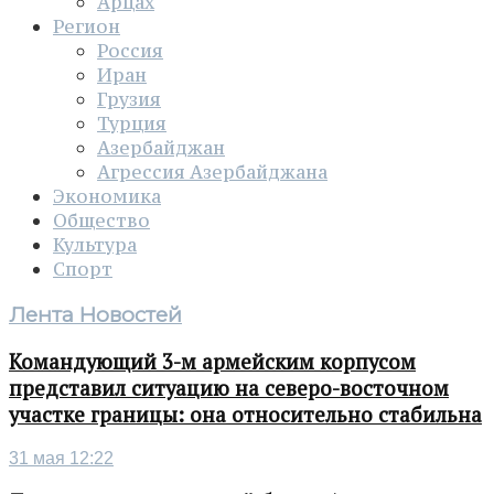
Арцах
Регион
Россия
Иран
Грузия
Турция
Азербайджан
Агрессия Азербайджана
Экономика
Общество
Культура
Спорт
Лента Новостей
Командующий 3-м армейским корпусом
представил ситуацию на северо-восточном
участке границы: она относительно стабильна
31 мая 12:22