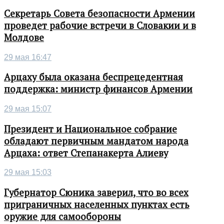
Секретарь Совета безопасности Армении
проведет рабочие встречи в Словакии и в
Молдове
29 мая 16:47
Арцаху была оказана беспрецедентная
поддержка: министр финансов Армении
29 мая 15:07
Президент и Национальное собрание
обладают первичным мандатом народа
Арцаха: ответ Степанакерта Алиеву
29 мая 15:03
Губернатор Сюника заверил, что во всех
приграничных населенных пунктах есть
оружие для самообороны