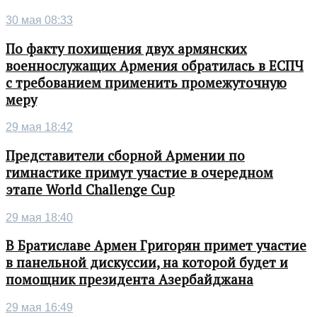
30 мая 08:33
По факту похищения двух армянских
военнослужащих Армения обратилась в ЕСПЧ
с требованием применить промежуточную
меру
29 мая 18:42
Представители сборной Армении по
гимнастике примут участие в очередном
этапе World Challenge Cup
29 мая 18:40
В Братиславе Армен Григорян примет участие
в панельной дискуссии, на которой будет и
помощник президента Азербайджана
29 мая 16:49