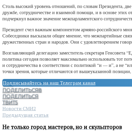
Столь высокий уровень отношений, по словам Президента, две
дружбе, сотрудничестве и взаимной помощи, и в основе этих 
подчеркнул важное значение межпарламентского сотрудничеств
Президент счел важным компонентом армяно-российского мног
Собеседники высказали общее мнение, что межпартийные связ
дружественных стран и народов. Они с удовлетворением гово
Возглавляющий делегацию заместитель секретаря Генсовета “Е
политика сегодня позволяет максимально использовать тот пот
и сотрудничества в соответствии с политикой “и — и”, а не “и
точки зрения, которые отличаются от вышеуказанной позиции
Подписывайтесь на наш Телеграм канал
ПОДЕЛИТЬСЯ
8
ПОДЕЛИТЬСЯ
ТВИТ
5
Новости СМИ2
Предыдущая статья
Не только город мастеров, но и скульпторов