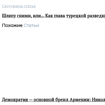
Следующая статья
Шляпу сними, или… Как глава турецкой развед
Похожие
Статьи
Демократия — основной бренд Армении: Нико