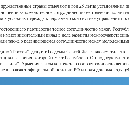
 дружественные страны отмечают в год 25-летия установления 
отношений заложено тесное сотрудничество не только исполнител
а в условиях перехода к парламентской системе управления по
остороннего партнерства тесное сотрудничество между Республ
и имеют значительный вклад в деле развития межгосударственн
рили также о развивающемся сотрудничестве между молодежным
диной России”, депутат Госдумы Сергей Железняк отметил, что
енциал развития, который имеет Республика. Он подчеркнул, чт
ли — или”. Армения в этом контексте развивает свои отношения с
, не выражают официальной позиции РФ и подходов руководяще