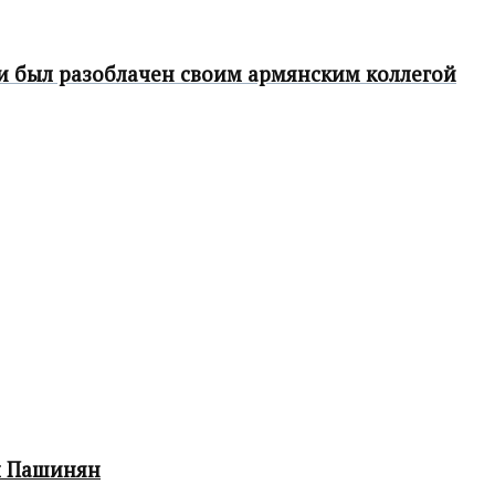
ки был разоблачен своим армянским коллегой
л Пашинян