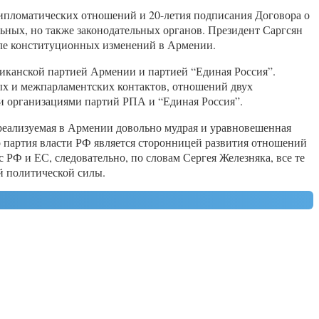
дипломатических отношений и 20-летия подписания Договора о
ьных, но также законодательных органов. Президент Саргсян
сле конституционных изменений в Армении.
иканской партией Армении и партией “Единая Россия”.
ых и межпарламентских контактов, отношений двух
и организациями партий РПА и “Единая Россия”.
 реализуемая в Армении довольно мудрая и уравновешенная
о партия власти РФ является сторонницей развития отношений
 РФ и ЕС, следовательно, по словам Сергея Железняка, все те
й политической силы.