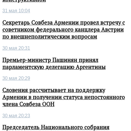
31 мая 10:04
Секретарь Совбеза Армении провел встречу с
советником федерального канцлера Австрии
по внешнеполитическим вопросам
30 мая 20:31
Премьер-министр Пашинян принял
парламентскую делегацию Аргентины
30 мая 20:29
Словения рассчитывает на поддержку
Армении в получении статуса непостоянного
члена Совбеза ООН
30 мая 20:23
Председатель Национального собрания