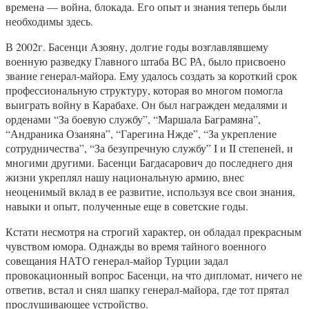
времена — война, блокада. Его опыт и знания теперь были
необходимы здесь.
В 2002г. Басенци Азояну, долгие годы возглавлявшему
военную разведку Главного штаба ВС РА, было присвоено
звание генерал-майора. Ему удалось создать за короткий срок
профессиональную структуру, которая во многом помогла
выиграть войну в Карабахе. Он был награжден медалями и
орденами “За боевую службу”, “Маршала Баграмяна”,
“Андраника Озаняна”, “Гарегина Нжде”, “За укрепление
сотрудничества”, “За безупречную службу” I и II степеней, и
многими другими. Басенци Багдасарович до последнего дня
жизни укреплял нашу национальную армию, внес
неоценимый вклад в ее развитие, используя все свои знания,
навыки и опыт, полученные еще в советские годы.
Кстати несмотря на строгий характер, он обладал прекрасным
чувством юмора. Однажды во время тайного военного
совещания НАТО генерал-майор Турции задал
провокационный вопрос Басенци, на что дипломат, ничего не
ответив, встал и снял шапку генерал-майора, где тот прятал
прослушивающее устройство.