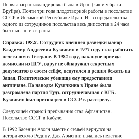
Первая загранкомандировка была в Иран (как и у брата
Вруйра). Почти три года плодотворной работы в посольстве
СССР в Исламской Республике Иран. Из-за предательства
одного из сотрудников посольства весь дипсостав в 24 часа
был выслан из страны.
Справка: 1982г. Сотрудник внешней разведки майор
Владимир Андреевич Кузичкин в 1977 году стал работать
нелегалом в Тегеране. В 1982 году, накануне приезда
комиссии из ПГУ, вдруг не обнаружил секретных
документов в своем сейфе, испугался и решил бежать на
Запад. Политическое убежище ему предоставили
англичане. По наводке Кузичкина в Иране была
разгромлена партия Тудэ, сотрудничавшая с КГБ.
Кузичкин был приговорен в СССР к расстрелу.
Следующей страной пребывания стал Афганистан.
Посольство СССР в Кабуле.
В 1992 Басенци Азоян вместе с семьей вернулся на
историческую Родину. Для Армении начались нелегкие