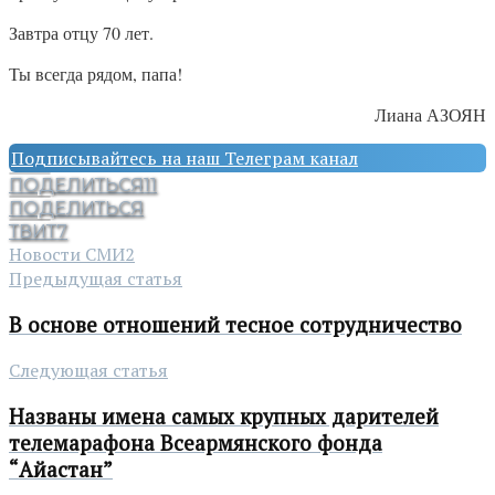
Завтра отцу 70 лет.
Ты всегда рядом, папа!
Лиана АЗОЯН
Подписывайтесь на наш Телеграм канал
ПОДЕЛИТЬСЯ
11
ПОДЕЛИТЬСЯ
ТВИТ
7
Новости СМИ2
Предыдущая статья
В основе отношений тесное сотрудничество
Следующая статья
Названы имена самых крупных дарителей
телемарафона Всеармянского фонда
“Айастан”