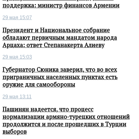
поддержка: министр финансов Армении
29 мая 15:07
Президент и Национальное собрание
обладают первичным мандатом народа
Арцаха: ответ Степанакерта Алиеву
29 мая 15:03
Губернатор Сюника заверил, что во всех
приграничных населенных пунктах есть
оружие для самообороны
29 мая 13:11
Пашинян надеется, что процесс
нормализации армяно-турецких отношений
продолжится и после прошедших в Турции
выборов