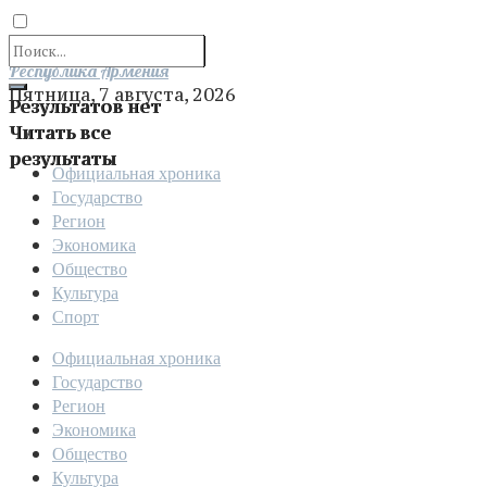
Отправить
Республика Армения
Пятница, 7 августа, 2026
Результатов нет
Читать все
результаты
Официальная хроника
Государство
Регион
Экономика
Общество
Культура
Спорт
Официальная хроника
Государство
Регион
Экономика
Общество
Культура