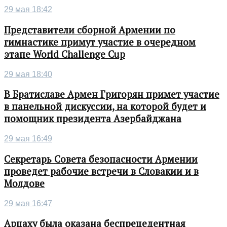
29 мая 18:42
Представители сборной Армении по
гимнастике примут участие в очередном
этапе World Challenge Cup
29 мая 18:40
В Братиславе Армен Григорян примет участие
в панельной дискуссии, на которой будет и
помощник президента Азербайджана
29 мая 16:49
Секретарь Совета безопасности Армении
проведет рабочие встречи в Словакии и в
Молдове
29 мая 16:47
Арцаху была оказана беспрецедентная