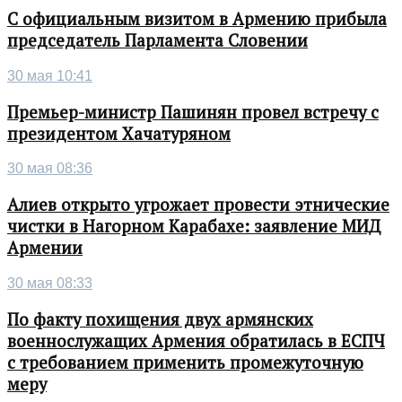
С официальным визитом в Армению прибыла
председатель Парламента Словении
30 мая 10:41
Премьер-министр Пашинян провел встречу с
президентом Хачатуряном
30 мая 08:36
Алиев открыто угрожает провести этнические
чистки в Нагорном Карабахе: заявление МИД
Армении
30 мая 08:33
По факту похищения двух армянских
военнослужащих Армения обратилась в ЕСПЧ
с требованием применить промежуточную
меру