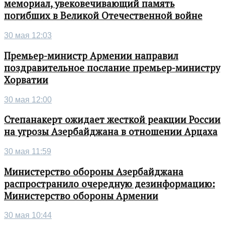
мемориал, увековечивающий память
погибших в Великой Отечественной войне
30 мая 12:03
Премьер-министр Армении направил
поздравительное послание премьер-министру
Хорватии
30 мая 12:00
Степанакерт ожидает жесткой реакции России
на угрозы Азербайджана в отношении Арцаха
30 мая 11:59
Министерство обороны Азербайджана
распространило очередную дезинформацию:
Министерство обороны Армении
30 мая 10:44