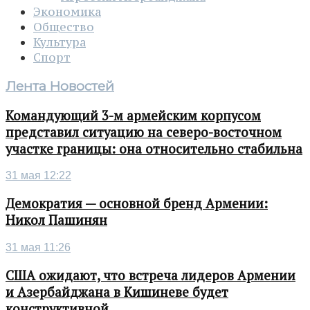
Экономика
Общество
Культура
Спорт
Лента Новостей
Командующий 3-м армейским корпусом
представил ситуацию на северо-восточном
участке границы: она относительно стабильна
31 мая 12:22
Демократия — основной бренд Армении:
Никол Пашинян
31 мая 11:26
США ожидают, что встреча лидеров Армении
и Азербайджана в Кишиневе будет
конструктивной