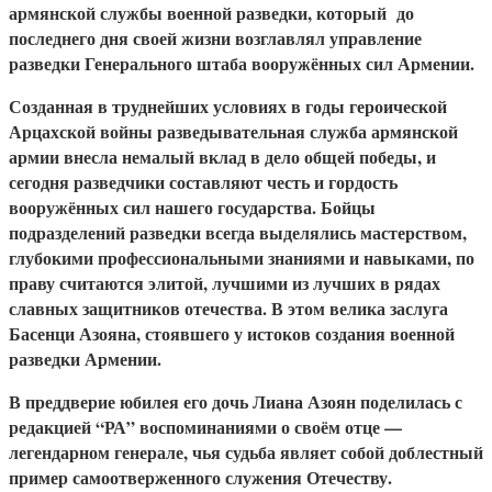
армянской службы военной разведки, который до
последнего дня своей жизни возглавлял управление
разведки Генерального штаба вооружённых сил Армении.
Созданная в труднейших условиях в годы героической
Арцахской войны разведывательная служба армянской
армии внесла немалый вклад в дело общей победы, и
сегодня разведчики составляют честь и гордость
вооружённых сил нашего государства. Бойцы
подразделений разведки всегда выделялись мастерством,
глубокими профессиональными знаниями и навыками, по
праву считаются элитой, лучшими из лучших в рядах
славных защитников отечества. В этом велика заслуга
Басенци Азояна, стоявшего у истоков создания военной
разведки Армении.
В преддверие юбилея его дочь Лиана Азоян поделилась с
редакцией “РА” воспоминаниями о своём отце —
легендарном генерале, чья судьба являет собой доблестный
пример самоотверженного служения Отечеству.