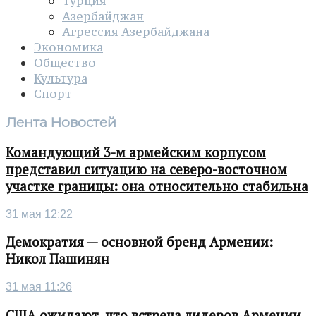
Турция
Азербайджан
Агрессия Азербайджана
Экономика
Общество
Культура
Спорт
Лента Новостей
Командующий 3-м армейским корпусом
представил ситуацию на северо-восточном
участке границы: она относительно стабильна
31 мая 12:22
Демократия — основной бренд Армении:
Никол Пашинян
31 мая 11:26
США ожидают, что встреча лидеров Армении