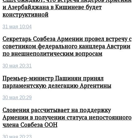
и Азербайджана в Кишиневе будет
конструктивной
31 мая 10:04
Секретарь Совбеза Армении провел встречу с
советником федерального канцлера Австрии
по внешнеполитическим вопросам
30 мая 20:31
Премьер-министр Пашинян принял
парламентскую делегацию Аргентины
30 мая 20:29
Словения рассчитывает на поддержку
Армении в получении статуса непостоянного
члена Совбеза ООН
30 мая 20:23