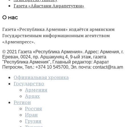
Газета «Айастани Анрапетутюн»
О нас
Газета «Республика Армения» издаётся армянским
Государственным информационным агентством
«Арменпресс».
© 2021 Газета «Республика Армения». Адрес: Армения, г.
Ереван, 0024, пр. Аршакуняц 4, 9-ый этаж, газета
"Республика Армения", Главный редактор: Арарат
Петросян, Тел.: +374 10 545700, Эл. почта:
contact@ra.am
Официальная хроника
Государство
Армения
Арцах
Регион
Россия
Иран
Грузия