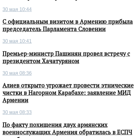
30 мая 10:44
С официальным визитом в Армению прибыла
председатель Парламента Словении
30 мая 10:41
Премьер-министр Пашинян провел встречу с
президентом Хачатуряном
30 мая 08:36
Алиев открыто угрожает провести этнические
чистки в Нагорном Карабахе: заявление МИД
Армении
30 мая 08:33
По факту похищения двух армянских
военнослужащих Армения обратилась в ЕСПЧ