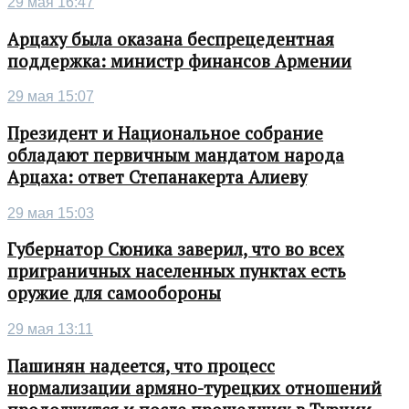
29 мая 16:47
Арцаху была оказана беспрецедентная
поддержка: министр финансов Армении
29 мая 15:07
Президент и Национальное собрание
обладают первичным мандатом народа
Арцаха: ответ Степанакерта Алиеву
29 мая 15:03
Губернатор Сюника заверил, что во всех
приграничных населенных пунктах есть
оружие для самообороны
29 мая 13:11
Пашинян надеется, что процесс
нормализации армяно-турецких отношений