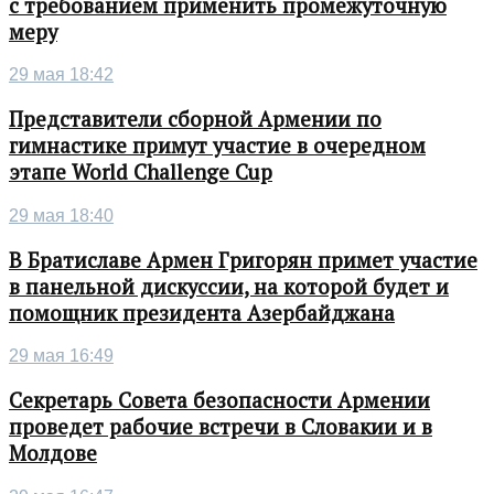
с требованием применить промежуточную
меру
29 мая 18:42
Представители сборной Армении по
гимнастике примут участие в очередном
этапе World Challenge Cup
29 мая 18:40
В Братиславе Армен Григорян примет участие
в панельной дискуссии, на которой будет и
помощник президента Азербайджана
29 мая 16:49
Секретарь Совета безопасности Армении
проведет рабочие встречи в Словакии и в
Молдове