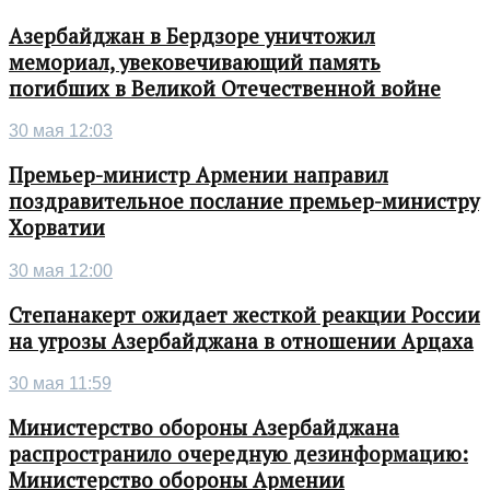
Азербайджан в Бердзоре уничтожил
мемориал, увековечивающий память
погибших в Великой Отечественной войне
30 мая 12:03
Премьер-министр Армении направил
поздравительное послание премьер-министру
Хорватии
30 мая 12:00
Степанакерт ожидает жесткой реакции России
на угрозы Азербайджана в отношении Арцаха
30 мая 11:59
Министерство обороны Азербайджана
распространило очередную дезинформацию:
Министерство обороны Армении