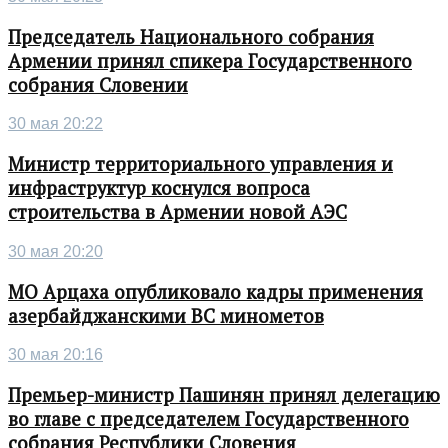
Председатель Национального собрания
Армении принял спикера Государственного
собрания Словении
30 мая 20:22
Министр территориального управления и
инфраструктур коснулся вопроса
строительства в Армении новой АЭС
30 мая 20:20
МО Арцаха опубликовало кадры применения
азербайджанскими ВС минометов
30 мая 20:16
Премьер-министр Пашинян принял делегацию
во главе с председателем Государственного
собрания Республики Словения