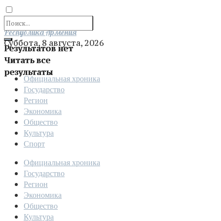
Отправить
Республика Армения
Суббота, 8 августа, 2026
Результатов нет
Читать все
результаты
Официальная хроника
Государство
Регион
Экономика
Общество
Культура
Спорт
Официальная хроника
Государство
Регион
Экономика
Общество
Культура