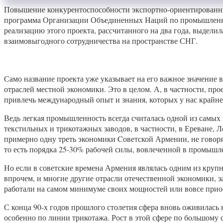
Повышение конкурентоспособности экспортно-ориентированны
программа Организации Объединенных Наций по промышленному
реализацию этого проекта, рассчитанного на два года, выдел
взаимовыгодного сотрудничества на пространстве СНГ.
Само название проекта уже указывает на его важное значение
отраслей местной экономики. Это в целом. А, в частности, 
привлечь международный опыт и знания, которых у нас крайне 
Ведь легкая промышленность всегда считалась одной из самых
текстильных и трикотажных заводов, в частности, в Ереване,
примерно одну треть экономики Cоветской Армении, не говоря 
то есть порядка 25-30% рабочей силы, вовлеченной в промышл
Но если в советские времена Армения являлась одним из круп
впрочем, и многие другие отрасли отечественной экономики, з
работали на самом минимуме своих мощностей или вовсе прио
С конца 90-х годов прошлого столетия сфера вновь оживилась к
особенно по линии трикотажа. Рост в этой сфере по большому с