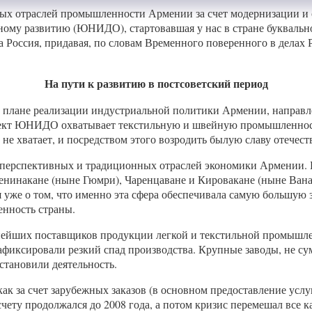
х отраслей промышленности Армении за счет модернизации и о
 развитию (ЮНИДО), стартовавшая у нас в стране буквально па
ила Россия, придавая, по словам Временного поверенного в дел
На пути к развитию в постсоветский период
 в плане реализации индустриальной политики Армении, направ
проект ЮНИДО охватывает текстильную и швейную промышленност
не хватает, и посредством этого возродить былую славу отечес
 перспективных и традиционных отраслей экономики Армении. В
 Ленинакане (ныне Гюмри), Чаренцаване и Кировакане (ныне Ван
уже о том, что именно эта сфера обеспечивала самую большую за
енность страны.
нейших поставщиков продукции легкой и текстильной промышлен
афиксировали резкий спад производства. Крупные заводы, не су
становили деятельность.
ак за счет зарубежных заказов (в основном предоставление услу
чету продолжался до 2008 года, а потом кризис перемешал все ка