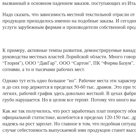
вызванный в основном падением заказов, поступающих из Ита
Надо сказать, что зависимость местной текстильной отрасли от
продукции приходилось именно на подобные заказы. И сегодн
услуги зарубежным фирмам и производители собственной про
К примеру, активные темпы развития, демонстрируемые ванад
руководства местных властей Лорийской области. Много гово
“Глория”), ООО “ДавГар”, ООО “Сартон”, ПК “Фирма Базум”, к
сотнями, а то и тысячами рабочих мест.
Однако тут есть одно большое “но”. Рабочие места эти характ
и до сих пор держится в пределах 50-60 тыс. драмов. Это при 
легких, рабочий график здесь довольно жесткий. В цехах фабр
грубо нарушается. Но в целом все терпят. Потому что иного вых
Как же так получилось, что рост заработных плат попросту о
официальной статистике, колеблется в пределах 120-150 тыс. 
надеясь на рост зарплат. Но главное в том, что подобная сит
случае себестоимость выпускаемой ими продукции станет высо