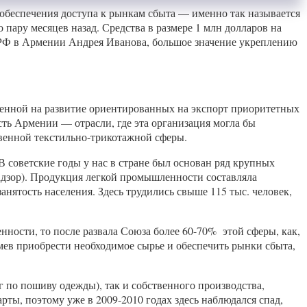
беспечения доступа к рынкам сбыта — именно так называется
ру месяцев назад. Средства в размере 1 млн долларов на
ах РФ в Армении Андрея Иванова, большое значение укреплению
ленной на развитие ориентированных на экспорт приоритетных
ь Армении — отрасли, где эта организация могла бы
твенной текстильно-трикотажной сферы.
 советские годы у нас в стране был основан ряд крупных
адзор). Продукция легкой промышленности составляла
нятость населения. Здесь трудились свыше 115 тыс. человек,
ности, то после развала Союза более 60-70% этой сферы, как,
мев приобрести необходимое сырье и обеспечить рынки сбыта,
г по пошиву одежды), так и собственного производства,
рты, поэтому уже в 2009-2010 годах здесь наблюдался спад,