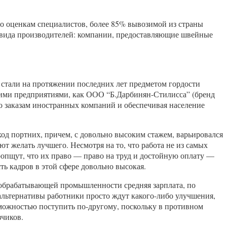
 по оценкам специалистов, более 85% вывозимой из страны
х вида производителей: компании, предоставляющие швейные
 стали на протяжении последних лет предметом гордости
кими предприятиями, как ООО “Б.Дарбинян-Стилисса” (бренд
о заказам иностранных компаний и обеспечивая население
ход портних, причем, с довольно высоким стажем, варьировался
ют желать лучшего. Несмотря на то, что работа не из самых
 ропщут, что их право — право на труд и достойную оплату —
сть кадров в этой сфере довольно высокая.
 обрабатывающей промышленности средняя зарплата, по
 альтернативы работники просто ждут какого-либо улучшения,
озможностью поступить по-другому, поскольку в противном
зчиков.