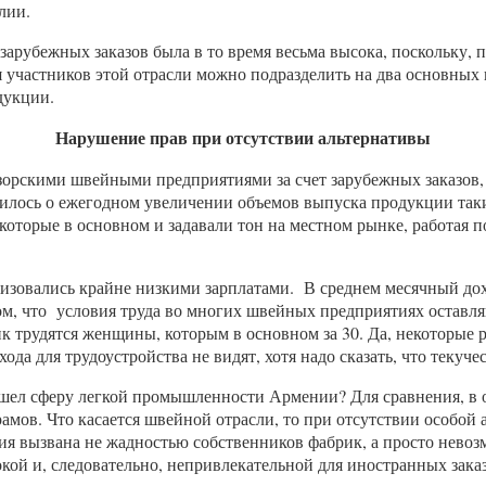
лии.
 зарубежных заказов была в то время весьма высока, поскольку,
я участников этой отрасли можно подразделить на два основны
дукции.
Нарушение прав при отсутствии альтернативы
зорскими швейными предприятиями за счет зарубежных заказов,
рилось о ежегодном увеличении объемов выпуска продукции та
оторые в основном и задавали тон на местном рынке, работая п
еризовались крайне низкими зарплатами. В среднем месячный до
том, что условия труда во многих швейных предприятиях оставля
ик трудятся женщины, которым в основном за 30. Да, некоторые
ода для трудоустройства не видят, хотя надо сказать, что текуче
бошел сферу легкой промышленности Армении? Для сравнения, в
драмов. Что касается швейной отрасли, то при отсутствии особой
уация вызвана не жадностью собственников фабрик, а просто нев
кой и, следовательно, непривлекательной для иностранных зака