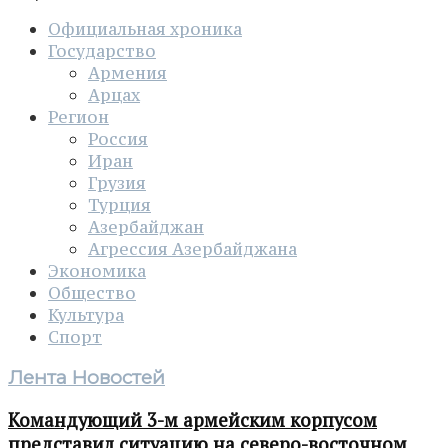
Официальная хроника
Государство
Армения
Арцах
Регион
Россия
Иран
Грузия
Турция
Азербайджан
Агрессия Азербайджана
Экономика
Общество
Культура
Спорт
Лента Новостей
Командующий 3-м армейским корпусом
представил ситуацию на северо-восточном