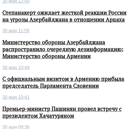
30 мая 12:00
Степанакерт ожидает жесткой реакции России
на угрозы Азербайджана в отношении Арцаха
30 мая 11:59
Министерство обороны Азербайджана
распространило очередную дезинформацию:
Министерство обороны Армении
30 мая 10:44
С официальным визитом в Армению прибыла
председатель Парламента Словении
30 мая 10:41
Премьер-министр Пашинян провел встречу с
президентом Хачатуряном
30 мая 08:36