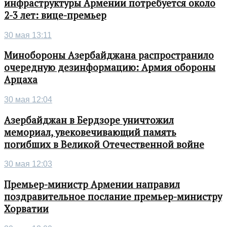
инфраструктуры Армении потребуется около
2-3 лет: вице-премьер
30 мая 13:11
Минобороны Азербайджана распространило
очередную дезинформацию: Армия обороны
Арцаха
30 мая 12:04
Азербайджан в Бердзоре уничтожил
мемориал, увековечивающий память
погибших в Великой Отечественной войне
30 мая 12:03
Премьер-министр Армении направил
поздравительное послание премьер-министру
Хорватии