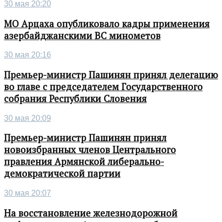
30 мая 20:20
МО Арцаха опубликовало кадры применения
азербайджанскими ВС минометов
30 мая 20:16
Премьер-министр Пашинян принял делегацию
во главе с председателем Государственного
собрания Республики Словения
30 мая 20:09
Премьер-министр Пашинян принял
новоизбранных членов Центрального
правления Армянской либерально-
демократической партии
30 мая 20:07
На восстановление железнодорожной