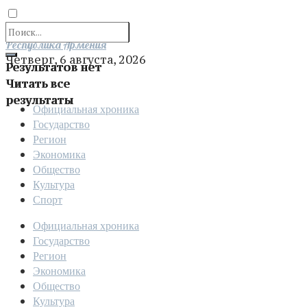
Отправить
Республика Армения
Четверг, 6 августа, 2026
Результатов нет
Читать все
результаты
Официальная хроника
Государство
Регион
Экономика
Общество
Культура
Спорт
Официальная хроника
Государство
Регион
Экономика
Общество
Культура