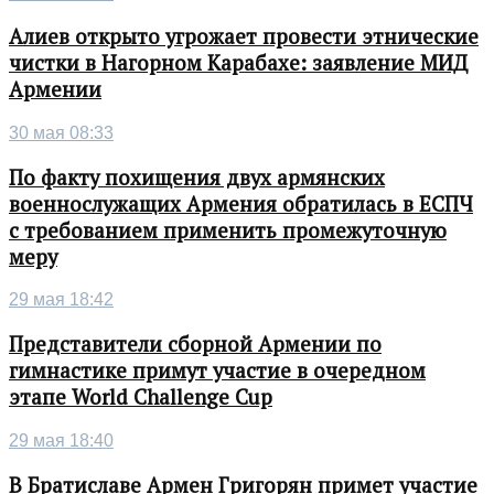
Алиев открыто угрожает провести этнические
чистки в Нагорном Карабахе: заявление МИД
Армении
30 мая 08:33
По факту похищения двух армянских
военнослужащих Армения обратилась в ЕСПЧ
с требованием применить промежуточную
меру
29 мая 18:42
Представители сборной Армении по
гимнастике примут участие в очередном
этапе World Challenge Cup
29 мая 18:40
В Братиславе Армен Григорян примет участие