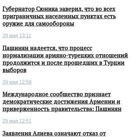
Губернатор Сюника заверил, что во всех
приграничных населенных пунктах есть
оружие для самообороны
29 мая 13:11
Пашинян надеется, что процесс
нормализации армяно-турецких отношений
продолжится и после прошедших в Турции
выборов
29 мая 12:59
Международное сообщество признает
демократические достижения Армении и
приверженность правительства: Пашинян
29 мая 12:51
Заявления Алиева означают отказ от