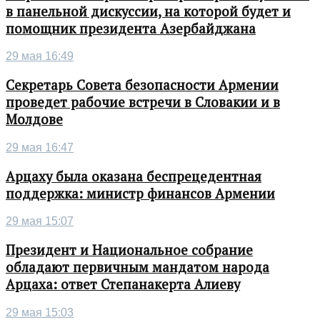
в панельной дискуссии, на которой будет и
помощник президента Азербайджана
29 мая 16:49
Секретарь Совета безопасности Армении
проведет рабочие встречи в Словакии и в
Молдове
29 мая 16:47
Арцаху была оказана беспрецедентная
поддержка: министр финансов Армении
29 мая 15:07
Президент и Национальное собрание
обладают первичным мандатом народа
Арцаха: ответ Степанакерта Алиеву
29 мая 15:03