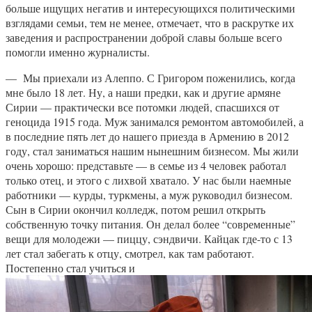
больше ищущих негатив и интересующихся политическими
взглядами семьи, тем не менее, отмечает, что в раскрутке их
заведения и распространении доброй славы больше всего
помогли именно журналисты.
— Мы приехали из Алеппо. С Григором поженились, когда
мне было 18 лет. Ну, а наши предки, как и другие армяне
Сирии — практически все потомки людей, спасшихся от
геноцида 1915 года. Муж занимался ремонтом автомобилей, а
в последние пять лет до нашего приезда в Армению в 2012
году, стал заниматься нашим нынешним бизнесом. Мы жили
очень хорошо: представьте — в семье из 4 человек работал
только отец, и этого с лихвой хватало. У нас были наемные
работники — курды, туркмены, а муж руководил бизнесом.
Сын в Сирии окончил колледж, потом решил открыть
собственную точку питания. Он делал более “современные”
вещи для молодежи — пиццу, сэндвичи. Кайцак где-то с 13
лет стал забегать к отцу, смотрел, как там работают.
Постепенно стал учиться и