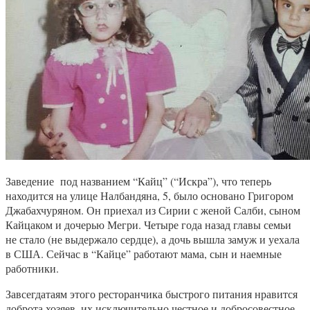
Заведение под названием “Кайц” (“Искра”), что теперь
находится на улице Налбандяна, 5, было основано Григором
Джабахчуряном. Он приехал из Сирии с женой Салби, сыном
Кайцаком и дочерью Мегри. Четыре года назад главы семьи
не стало (не выдержало сердце), а дочь вышла замуж и уехала
в США. Сейчас в “Кайце” работают мама, сын и наемные
работники.
Завсегдатаям этого ресторанчика быстрого питания нравится
доброта хозяев, их исключительно честное и добросовестное