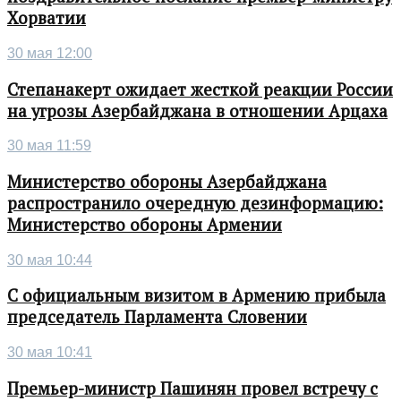
Хорватии
30 мая 12:00
Степанакерт ожидает жесткой реакции России
на угрозы Азербайджана в отношении Арцаха
30 мая 11:59
Министерство обороны Азербайджана
распространило очередную дезинформацию:
Министерство обороны Армении
30 мая 10:44
С официальным визитом в Армению прибыла
председатель Парламента Словении
30 мая 10:41
Премьер-министр Пашинян провел встречу с