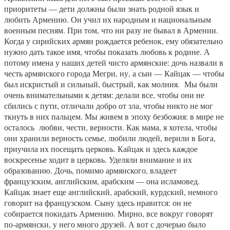
приоритеты — дети должны были знать родной язык и
любить Армению. Он учил их народным и национальным
военным песням. При том, что ни разу не бывал в Армении.
Когда у сирийских армян рождается ребенок, ему обязательно
нужно дать такое имя, чтобы показать любовь к родине. А
потому имена у наших детей чисто армянские: дочь назвали в
честь армянского города Мегри, ну, а сын — Кайцак — чтобы
был искристый и сильный, быстрый, как молния. Мы были
очень внимательными к детям: делали все, чтобы они не
сбились с пути, отличали добро от зла, чтобы никто не мог
ткнуть в них пальцем. Мы живем в эпоху безбожия: в мире не
осталось любви, чести, верности. Как мама, я хотела, чтобы
они хранили верность семье, любили людей, верили в Бога,
приучила их посещать церковь. Кайцак и здесь каждое
воскресенье ходит в церковь. Уделяли внимание и их
образованию. Дочь, помимо армянского, владеет
французским, английским, арабским — она исламовед.
Кайцак знает еще английский, арабский, курдский, немного
говорит на французском. Сыну здесь нравится: он не
собирается покидать Армению. Мирно, все вокруг говорят
по-армянски, у него много друзей. А вот с дочерью было