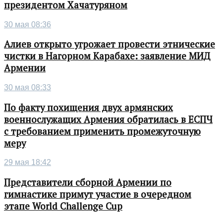
президентом Хачатуряном
30 мая 08:36
Алиев открыто угрожает провести этнические
чистки в Нагорном Карабахе: заявление МИД
Армении
30 мая 08:33
По факту похищения двух армянских
военнослужащих Армения обратилась в ЕСПЧ
с требованием применить промежуточную
меру
29 мая 18:42
Представители сборной Армении по
гимнастике примут участие в очередном
этапе World Challenge Cup