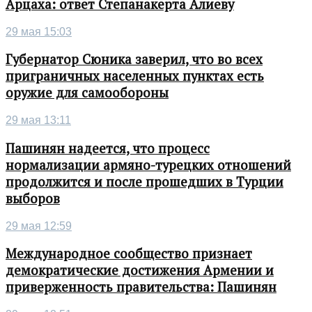
Арцаха: ответ Степанакерта Алиеву
29 мая 15:03
Губернатор Сюника заверил, что во всех
приграничных населенных пунктах есть
оружие для самообороны
29 мая 13:11
Пашинян надеется, что процесс
нормализации армяно-турецких отношений
продолжится и после прошедших в Турции
выборов
29 мая 12:59
Международное сообщество признает
демократические достижения Армении и
приверженность правительства: Пашинян