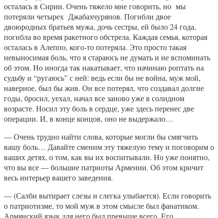
осталась в Сирии. Очень тяжело мне говорить, но мы
потеряли четырех Джабахчурянов. Погибли двое
двоюродных братьев мужа, дочь сестры, ей было 24 года,
погибла во время ракетного обстрела. Каждая семья, которая
осталась в Алеппо, кого-то потеряла. Это просто такая
невыносимая боль, что я стараюсь не думать и не вспоминать
об этом. Но иногда так накатывает, что начинаю роптать на
судьбу и “ругаюсь” с ней: ведь если бы не война, муж мой,
наверное, был бы жив. Он все потерял, что создавал долгие
годы, бросил, уехал, начал все заново уже в солидном
возрасте. Носил эту боль в сердце, уже здесь перенес две
операции. И, в конце концов, оно не выдержало…
— Очень трудно найти слова, которые могли бы смягчить
вашу боль… Давайте сменим эту тяжелую тему и поговорим о
ваших детях, о том, как вы их воспитывали. Но уже понятно,
что вы все — большие патриоты Армении. Об этом кричит
весь интерьер вашего заведения.
— (Салби вытирает слезы и слегка улыбается). Если говорить
о патриотизме, то мой муж в этом смысле был фанатиком.
Армянский язык для него был превыше всего. Его