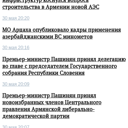
инфраструктур коснулся вопроса
строительства в Армении новой АЭС
30 мая 20:20
МО Арцаха опубликовало кадры применения
азербайджанскими ВС минометов
30 мая 20:16
Премьер-министр Пашинян принял делегацию
во главе с председателем Государственного
собрания Республики Словения
30 мая 20:09
Премьер-министр Пашинян принял
новоизбранных членов Центрального
правления Армянской либерально-
демократической партии
30 мая 20:07