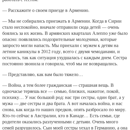
— Расскажите о своем приезде в Армению.
— Мы не собирались приезжать в Армении. Когда в Сирии
стало неспокойно, вначале отправили сюда детей — очень
боялись за их жизнь. В армянских кварталах Алеппо уже было
опасно: появлялись подозрительные молодчики, которые
запросто могли напасть. Мы приехали с мужем к детям на
летние каникулы в 2012 году, всего с двумя чемоданами, и
остались, так как ситуация ухудшалась с каждым днем. Сестра
постоянно звонила и говорила, чтоб мы не возвращались.
— Представляю, как вам было тяжело…
— Война, а тем более гражданская — страшная вещь. В
одночасье теряешь все — семью, близких, нажитое, покой,
психику… У нас большой род: нас три сестры, один брат, а у
мужа — две сестры и два брата. А вот началась война, и нас
снова, как когда-то наших предков, опять разбросало по миру.
Кто-то сейчас в Австралии, кто в Канаде… Есть семьи, где
родители оказались разлученными с детьми. Очень много
семей разрушилось. Сын моей сестры уехал в Германию, а она