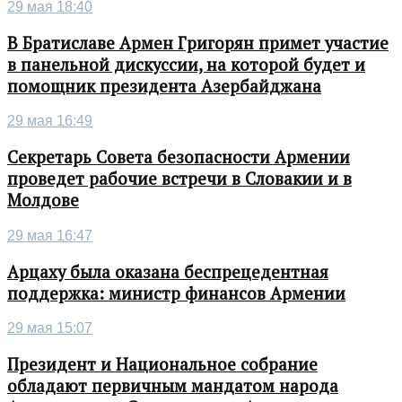
29 мая 18:40
В Братиславе Армен Григорян примет участие
в панельной дискуссии, на которой будет и
помощник президента Азербайджана
29 мая 16:49
Секретарь Совета безопасности Армении
проведет рабочие встречи в Словакии и в
Молдове
29 мая 16:47
Арцаху была оказана беспрецедентная
поддержка: министр финансов Армении
29 мая 15:07
Президент и Национальное собрание
обладают первичным мандатом народа