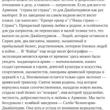
отношение к делу, а главное — патриотизм. Если для кого-то
Армения “страна не страна”, то для Джабахчурянов как раз
наоборот. В их заведении на самом видном месте висит
плакат, где написано: “Еркире еркир а” (“Наша страна —
Страна”). Прекрасный пример любви к родине, в особенности
для ура патриотов, не перенесших и малой толики того, что
выпало на долю Джабахчурянов… Людей, которые оставили в
Сирии дом, два магазина, машину, налаженный и
прибыльный бизнес, родственников, потеряли близких людей
в войне… В “Кайце” еще везде висят фотографии —
экспозиция меняется время от времени: здесь можно было
увидеть выдающихся армян — военачальников, наших
солдат-срочников и героев, деятелей культуры и искусства,
спортсменов, шахматистов, панорамы армянской природы и
церквей и т.д. Неизменным остается только один экспонат —
армянский триколор. Святое знамя родины, под которое
вернулись наши соотечественники, наладили новую жизнь,
создали свой бизнес из “искорки”, имя которой трудолюбие,
честность, добросовестность и любовь к Армении. Мы часто
беседовали с хозяйкой заведения — Салби Чилингарян-
Джабахчурян. Она хоть и устала от внимания журналистов,