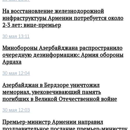
На восстановление железнодорожной
инфраструктуры Армении потребуется около
2-3 лет: вице-премьер
30 мая 13:11
Минобороны Азербайджана распространило
очередную дезинформацию: Армия обороны
Арцаха
30 мая 12:04
Азербайджан в Бердзоре уничтожил
мемориал, увековечивающий память
погибших в Великой Отечественной войне
30 мая 12:03
Премьер-министр Армении направил
поздравительное послание премьер-министру