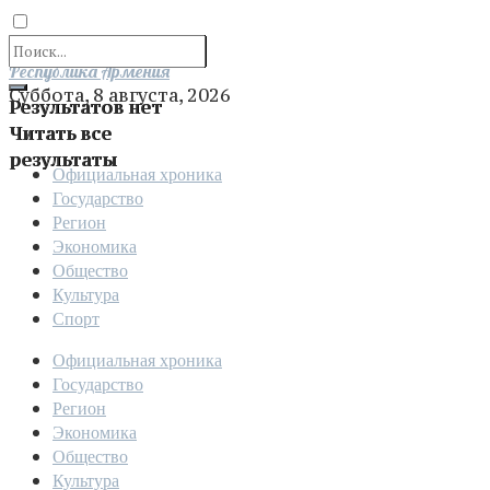
Отправить
Республика Армения
Суббота, 8 августа, 2026
Результатов нет
Читать все
результаты
Официальная хроника
Государство
Регион
Экономика
Общество
Культура
Спорт
Официальная хроника
Государство
Регион
Экономика
Общество
Культура