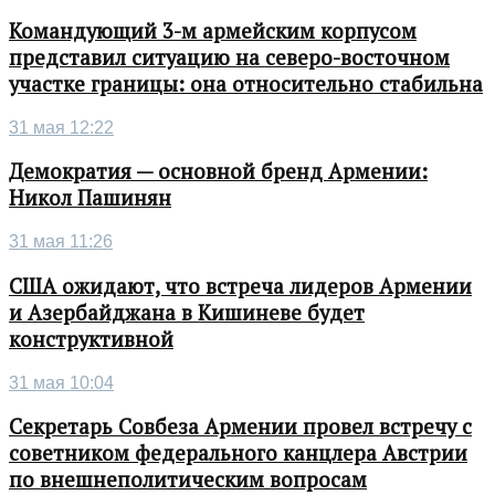
Командующий 3-м армейским корпусом
представил ситуацию на северо-восточном
участке границы: она относительно стабильна
31 мая 12:22
Демократия — основной бренд Армении:
Никол Пашинян
31 мая 11:26
США ожидают, что встреча лидеров Армении
и Азербайджана в Кишиневе будет
конструктивной
31 мая 10:04
Секретарь Совбеза Армении провел встречу с
советником федерального канцлера Австрии
по внешнеполитическим вопросам