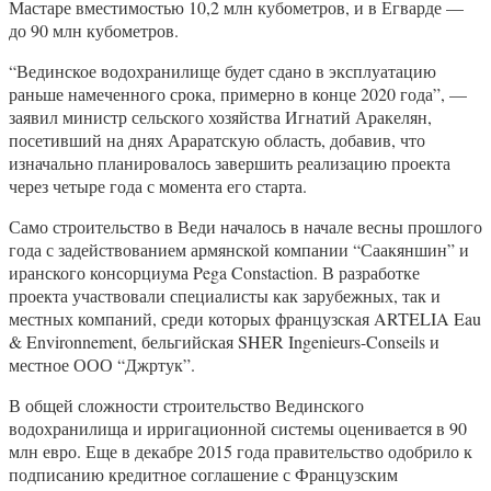
Мастаре вместимостью 10,2 млн кубометров, и в Егварде —
до 90 млн кубометров.
“Вединское водохранилище будет сдано в эксплуатацию
раньше намеченного срока, примерно в конце 2020 года”, —
заявил министр сельского хозяйства Игнатий Аракелян,
посетивший на днях Араратскую область, добавив, что
изначально планировалось завершить реализацию проекта
через четыре года с момента его старта.
Само строительство в Веди началось в начале весны прошлого
года с задействованием армянской компании “Саакяншин” и
иранского консорциума Pega Constaction. В разработке
проекта участвовали специалисты как зарубежных, так и
местных компаний, среди которых французская ARTELIA Eau
& Environnement, бельгийская SHER Ingenieurs-Conseils и
местное ООО “Джртук”.
В общей сложности строительство Вединского
водохранилища и ирригационной системы оценивается в 90
млн евро. Еще в декабре 2015 года правительство одобрило к
подписанию кредитное соглашение с Французским