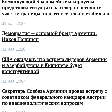
Командующий 3-м армейским корпусом
представил ситуацию на северо-восточном
участке границы: она относительно стабильна
31 мая 12:22
Демократия — основной бренд Армении:
Никол Пашинян
31 мая 11:26
США ожидают, что встреча лидеров Армении
и Азербайджана в Кишиневе будет
конструктивной
31 мая 10:04
Секретарь Совбеза Армении провел встречу с
советником федерального канцлера Австрии
по внешнеполитическим вопросам