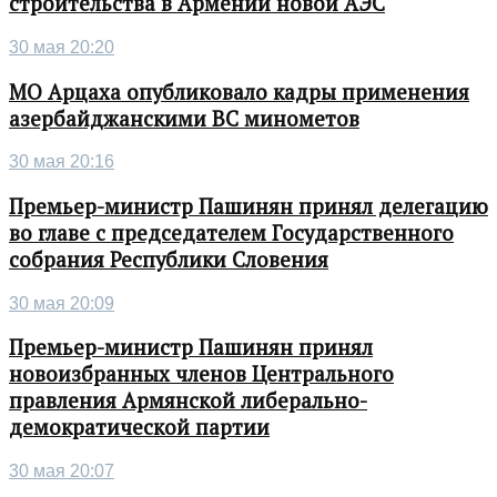
строительства в Армении новой АЭС
30 мая 20:20
МО Арцаха опубликовало кадры применения
азербайджанскими ВС минометов
30 мая 20:16
Премьер-министр Пашинян принял делегацию
во главе с председателем Государственного
собрания Республики Словения
30 мая 20:09
Премьер-министр Пашинян принял
новоизбранных членов Центрального
правления Армянской либерально-
демократической партии
30 мая 20:07