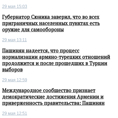
29 мая 15:03
Губернатор Сюника заверил, что во всех
приграничных населенных пунктах есть
оружие для самообороны
29 мая 13:11
Пашинян надеется, что процесс
нормализации армяно-турецких отношений
продолжится и после прошедших в Турции
выборов
29 мая 12:59
Международное сообщество признает
демократические достижения Армении и
приверженность правительства: Пашинян
29 мая 12:51