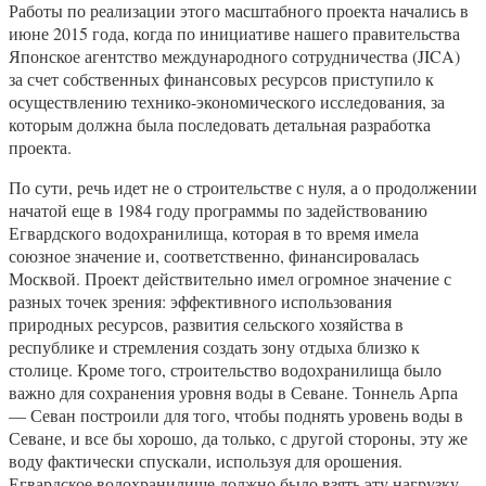
Работы по реализации этого масштабного проекта начались в
июне 2015 года, когда по инициативе нашего правительства
Японское агентство международного сотрудничества (JICA)
за счет собственных финансовых ресурсов приступило к
осуществлению технико-экономического исследования, за
которым должна была последовать детальная разработка
проекта.
По сути, речь идет не о строительстве с нуля, а о продолжении
начатой еще в 1984 году программы по задействованию
Егвардского водохранилища, которая в то время имела
союзное значение и, соответственно, финансировалась
Москвой. Проект действительно имел огромное значение с
разных точек зрения: эффективного использования
природных ресурсов, развития сельского хозяйства в
республике и стремления создать зону отдыха близко к
столице. Кроме того, строительство водохранилища было
важно для сохранения уровня воды в Севане. Тоннель Арпа
— Севан построили для того, чтобы поднять уровень воды в
Севане, и все бы хорошо, да только, с другой стороны, эту же
воду фактически спускали, используя для орошения.
Егвардское водохранилище должно было взять эту нагрузку