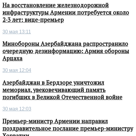
На восстановление железнодорожной
инфраструктуры Армении потребуется около
2-3 лет: вице-премьер
30 мая 13:11
Минобороны Азербайджана распространило
очередную дезинформацию: Армия обороны
Арцаха
30 мая 12:04
Азербайджан в Бердзоре уничтожил
мемориал, увековечивающий память
погибших в Великой Отечественной войне
30 мая 12:03
Премьер-министр Армении направил
поздравительное послание премьер-министру
Хорватии