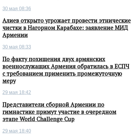
30 мая 08:36
Алиев открыто угрожает провести этнические
чистки в Нагорном Карабахе: заявление МИД
Армении
30 мая 08:33
По факту похищения двух армянских
военнослужащих Армения обратилась в ЕСПЧ
с требованием применить промежуточную
меру
29 мая 18:42
Представители сборной Армении по
гимнастике примут участие в очередном
этапе World Challenge Cup
29 мая 18:40