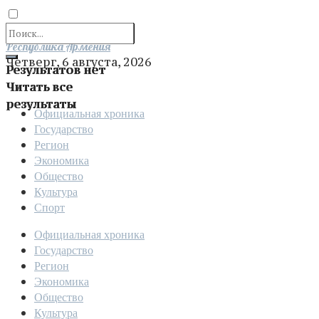
Отправить
Республика Армения
Четверг, 6 августа, 2026
Результатов нет
Читать все
результаты
Официальная хроника
Государство
Регион
Экономика
Общество
Культура
Спорт
Официальная хроника
Государство
Регион
Экономика
Общество
Культура