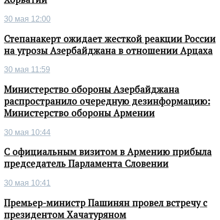
30 мая 12:00
Степанакерт ожидает жесткой реакции России
на угрозы Азербайджана в отношении Арцаха
30 мая 11:59
Министерство обороны Азербайджана
распространило очередную дезинформацию:
Министерство обороны Армении
30 мая 10:44
С официальным визитом в Армению прибыла
председатель Парламента Словении
30 мая 10:41
Премьер-министр Пашинян провел встречу с
президентом Хачатуряном