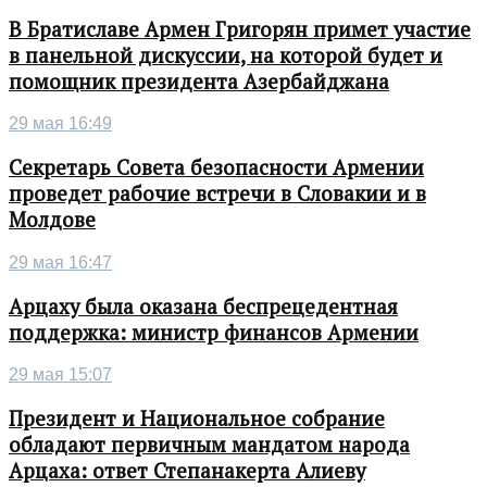
В Братиславе Армен Григорян примет участие
в панельной дискуссии, на которой будет и
помощник президента Азербайджана
29 мая 16:49
Секретарь Совета безопасности Армении
проведет рабочие встречи в Словакии и в
Молдове
29 мая 16:47
Арцаху была оказана беспрецедентная
поддержка: министр финансов Армении
29 мая 15:07
Президент и Национальное собрание
обладают первичным мандатом народа
Арцаха: ответ Степанакерта Алиеву