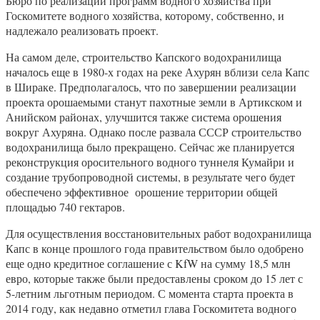
Бюро по реализации программ водного хозяйства при
Госкомитете водного хозяйства, которому, собственно, и
надлежало реализовать проект.
На самом деле, строительство Капского водохранилища
началось еще в 1980-х годах на реке Ахурян вблизи села Капс
в Шираке. Предполагалось, что по завершении реализации
проекта орошаемыми станут пахотные земли в Артикском и
Анийском районах, улучшится также система орошения
вокруг Ахуряна. Однако после развала СССР строительство
водохранилища было прекращено. Сейчас же планируется
реконструкция оросительного водного туннеля Кумайри и
создание трубопроводной системы, в результате чего будет
обеспечено эффективное орошение территории общей
площадью 740 гектаров.
Для осуществления восстановительных работ водохранилища
Капс в конце прошлого года правительством было одобрено
еще одно кредитное соглашение с KfW на сумму 18,5 млн
евро, которые также были предоставлены сроком до 15 лет с
5-летним льготным периодом. С момента старта проекта в
2014 году, как недавно отметил глава Госкомитета водного