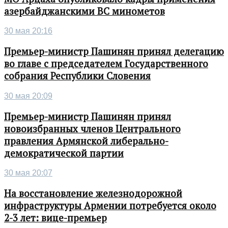
азербайджанскими ВС минометов
30 мая 20:16
Премьер-министр Пашинян принял делегацию
во главе с председателем Государственного
собрания Республики Словения
30 мая 20:09
Премьер-министр Пашинян принял
новоизбранных членов Центрального
правления Армянской либерально-
демократической партии
30 мая 20:07
На восстановление железнодорожной
инфраструктуры Армении потребуется около
2-3 лет: вице-премьер