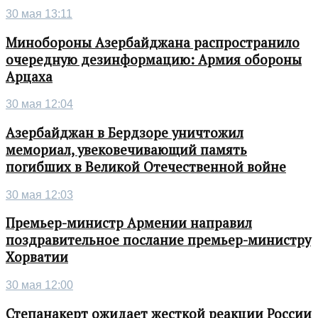
30 мая 13:11
Минобороны Азербайджана распространило
очередную дезинформацию: Армия обороны
Арцаха
30 мая 12:04
Азербайджан в Бердзоре уничтожил
мемориал, увековечивающий память
погибших в Великой Отечественной войне
30 мая 12:03
Премьер-министр Армении направил
поздравительное послание премьер-министру
Хорватии
30 мая 12:00
Степанакерт ожидает жесткой реакции России