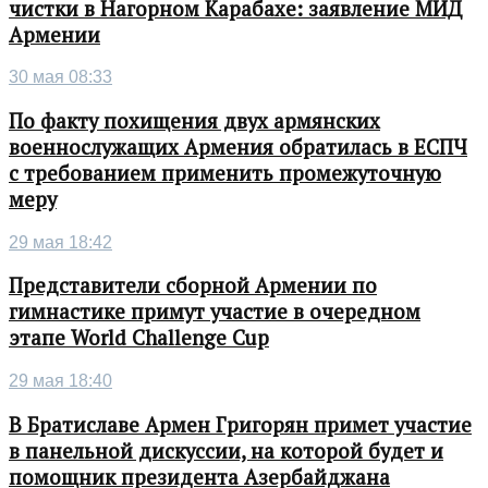
чистки в Нагорном Карабахе: заявление МИД
Армении
30 мая 08:33
По факту похищения двух армянских
военнослужащих Армения обратилась в ЕСПЧ
с требованием применить промежуточную
меру
29 мая 18:42
Представители сборной Армении по
гимнастике примут участие в очередном
этапе World Challenge Cup
29 мая 18:40
В Братиславе Армен Григорян примет участие
в панельной дискуссии, на которой будет и
помощник президента Азербайджана