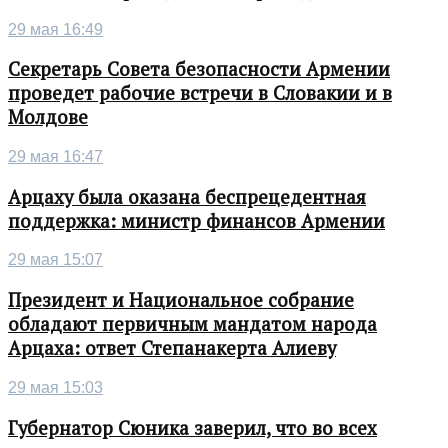
29 мая 16:49
Секретарь Совета безопасности Армении
проведет рабочие встречи в Словакии и в
Молдове
29 мая 16:47
Арцаху была оказана беспрецедентная
поддержка: министр финансов Армении
29 мая 15:07
Президент и Национальное собрание
обладают первичным мандатом народа
Арцаха: ответ Степанакерта Алиеву
29 мая 15:03
Губернатор Сюника заверил, что во всех