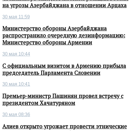
на угрозы Азербайджана в отношении Арцаха
30 мая 11:59
Министерство обороны Азербайджана
распространило очередную дезинформацию:
Министерство обороны Армении
30 мая 10:44
С официальным визитом в Армению прибыла
председатель Парламента Словении
30 мая 10:41
Премьер-министр Пашинян провел встречу с
президентом Хачатуряном
30 мая 08:36
Алиев открыто угрожает провести этнические