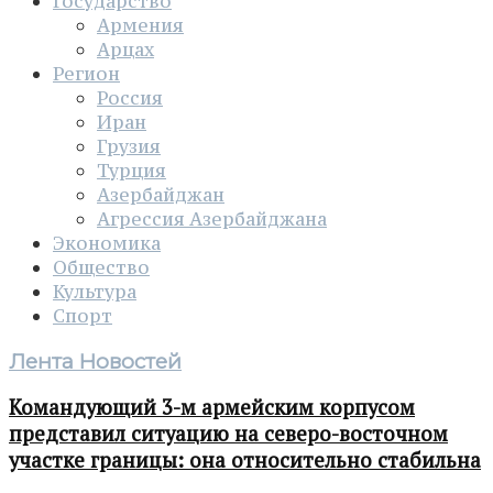
Государство
Армения
Арцах
Регион
Россия
Иран
Грузия
Турция
Азербайджан
Агрессия Азербайджана
Экономика
Общество
Культура
Спорт
Лента Новостей
Командующий 3-м армейским корпусом
представил ситуацию на северо-восточном
участке границы: она относительно стабильна