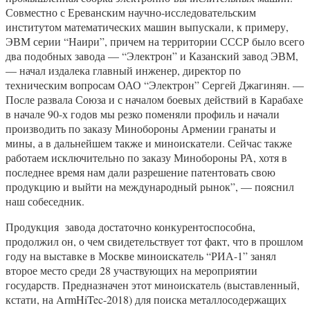
Совместно с Ереванским научно-исследовательским
институтом математических машин выпускали, к примеру,
ЭВМ серии “Наири”, причем на территории СССР было всего
два подобных завода — “Электрон” и Казанский завод ЭВМ,
— начал издалека главный инженер, директор по
техническим вопросам ОАО “Электрон” Сергей Джагинян. —
После развала Союза и с началом боевых действий в Карабахе
в начале 90-х годов мы резко поменяли профиль и начали
производить по заказу Минобороны Армении гранаты и
мины, а в дальнейшем также и миноискатели. Сейчас также
работаем исключительно по заказу Минобороны РА, хотя в
последнее время нам дали разрешение патентовать свою
продукцию и выйти на международный рынок”, — пояснил
наш собеседник.
Продукция завода достаточно конкурентоспособна,
продолжил он, о чем свидетельствует тот факт, что в прошлом
году на выставке в Москве миноискатель “РИА-1” занял
второе место среди 28 участвующих на мероприятии
государств. Предназначен этот миноискатель (выставленный,
кстати, на ArmHiTec-2018) для поиска металлосодержащих