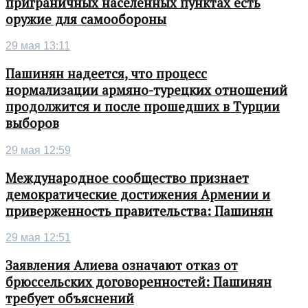
приграничных населенных пунктах есть
оружие для самообороны
29 мая 13:11
Пашинян надеется, что процесс
нормализации армяно-турецких отношений
продолжится и после прошедших в Турции
выборов
29 мая 12:59
Международное сообщество признает
демократические достижения Армении и
приверженность правительства: Пашинян
29 мая 12:51
Заявления Алиева означают отказ от
брюссельских договоренностей: Пашинян
требует объяснений