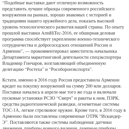
“Подобные выставки дают отличную возможность
представить лучшие образцы современного российского
вооружения на рынках, хорошо знакомых с историей и
традициями нашего оружейного дела, показать высокий
уровень технологического развития нашей страны. По опыту
прошлой выставки ArmHiTec-2016, ее обширная деловая
программа способствует укреплению военно-технического
сотрудничества и добрососедских отношений России и
Армении”, — прокомментировал заместитель начальника
Департамента маркетинговой деятельности спецэкспортера
Владимир Гончаров, возглавляющий объединенную
делегацию “Ростеха” и “Рособоронэкспорта”.
Кстати, именно в 2016 году Россия предоставила Армении
кредит на покупку вооружений на сумму 200 млн долларов.
Поставки начались в апреле-мае того же года и включали
пусковые установки РСЗО “Смерч” и ракеты к ним, ПЗРК,
средства радиотехнической разведки, огнеметные системы
ТОС-1А, легкое стрелковое оружие. Кроме того, в 2016 году в
Армению были поставлены современные ОТРК “Искандер-
Э”. Поставляются также системы наблюдения: датчики
движения, приборы ночного видения, лазерные приборы