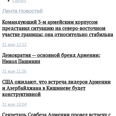
Спорт
Лента Новостей
Командующий 3-м армейским корпусом
представил ситуацию на северо-восточном
участке границы: она относительно стабильна
31 мая 12:22
Демократия — основной бренд Армении:
Никол Пашинян
31 мая 11:26
США ожидают, что встреча лидеров Армении
и Азербайджана в Кишиневе будет
конструктивной
31 мая 10:04
Секретарь Совбеза Армении провел встречу с