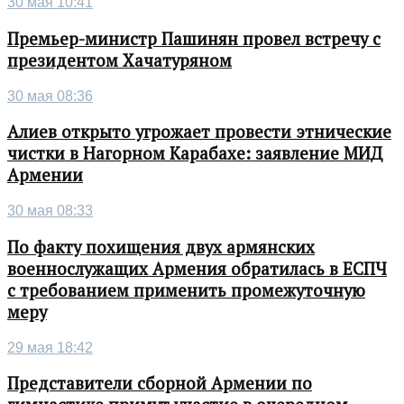
30 мая 10:41
Премьер-министр Пашинян провел встречу с
президентом Хачатуряном
30 мая 08:36
Алиев открыто угрожает провести этнические
чистки в Нагорном Карабахе: заявление МИД
Армении
30 мая 08:33
По факту похищения двух армянских
военнослужащих Армения обратилась в ЕСПЧ
с требованием применить промежуточную
меру
29 мая 18:42
Представители сборной Армении по