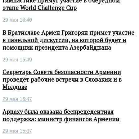
гимнастике примут участие в очередном
этапе World Challenge Cup
29 мая 18:40
В Братиславе Армен Григорян примет участие
в панельной дискуссии, на которой будет и
помощник президента Азербайджана
29 мая 16:49
Секретарь Совета безопасности Армении
проведет рабочие встречи в Словакии и в
Молдове
29 мая 16:47
Арцаху была оказана беспрецедентная
поддержка: министр финансов Армении
29 мая 15:07