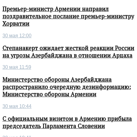
Премьер-министр Армении направил
поздравительное послание премьер-министру
Хорватии
30 мая 12:00
Степанакерт ожидает жесткой реакции России
на угрозы Азербайджана в отношении Арцаха
30 мая 11:59
Министерство обороны Азербайджана
распространило очередную дезинформацию:
Министерство обороны Армении
30 мая 10:44
С официальным визитом в Армению прибыла
председатель Парламента Словении