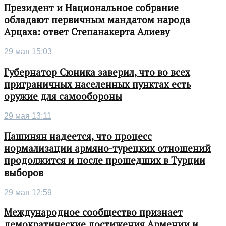
Президент и Национальное собрание
обладают первичным мандатом народа
Арцаха: ответ Степанакерта Алиеву
29 мая 15:03
Губернатор Сюника заверил, что во всех
приграничных населенных пунктах есть
оружие для самообороны
29 мая 13:11
Пашинян надеется, что процесс
нормализации армяно-турецких отношений
продолжится и после прошедших в Турции
выборов
29 мая 12:59
Международное сообщество признает
демократические достижения Армении и