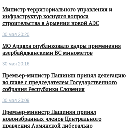
Министр территориального управления и
инфраструктур коснулся вопроса
строительства в Армении новой АЭС
30 мая 20:20
МО Арцаха опубликовало кадры применения
азербайджанскими ВС минометов
30 мая 20:16
Премьер-министр Пашинян принял делегацию
во главе с председателем Государственного
собрания Республики Словения
30 мая 20:09
Премьер-министр Пашинян принял
новоизбранных членов Центрального
правления Армянской либерально-