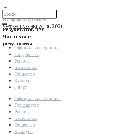
Отправить
Республика Армения
Четверг, 6 августа, 2026
Результатов нет
Читать все
результаты
Официальная хроника
Государство
Регион
Экономика
Общество
Культура
Спорт
Официальная хроника
Государство
Регион
Экономика
Общество
Культура