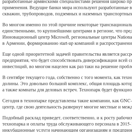
разработанные армянскими специалистами решения широко пр
применения. Ведущие банки мира используют разработанные 
скважин, трубопроводов, подземных и наземных транспортных
Во многом именно по этой причине некоторые транснациональ
единственными, то крупнейшими центрами в регионе, что пред
Инновационный центр Microsoft, региональные центры National
в Армении, формированию start-up компаний и распространен
Еще одной приоритетной задачей правительства является расс
предприятия, что будет способствовать диверсификации всей с
инвестиций, во многом нацелен как раз таки на решение проб
В сентябре текущего года, собственно с того момента, как те
долины. Это довольно большой комплекс, общая площадь котор
а также комнаты для деловых встреч. Технопарк будет функци
Сегодня в технопарке представлены такие компании, как GNC-AL
центр, где свою деятельность развернут многие местные и между
Подобный расклад приведет, соответственно, и к росту рабочи
технопарка и оплаты труда обслуживающего персонала в 2015-1
инкубационные услуги начинающим организациям и предприним