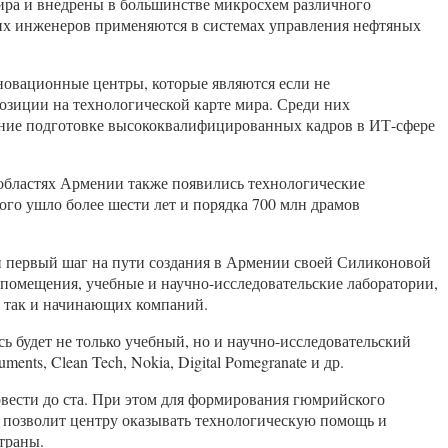
ра и внедрены в большинстве микросхем различного
их инженеров применяются в системах управления нефтяных
новационные центры, которые являются если не
озиции на технологической карте мира. Среди них
имание подготовке высококвалифицированных кадров в ИТ-сфере
 областях Армении также появились технологические
ого ушло более шести лет и порядка 700 млн драмов
ан первый шаг на пути создания в Армении своей Силиконовой
 помещения, учебные и научно-исследовательские лаборатории,
, так и начинающих компаний.
сь будет не только учебный, но и научно-исследовательский
nts, Clean Tech, Nokia, Digital Pomegranate и др.
довести до ста. При этом для формирования гюмрийского
о позволит центру оказывать технологическую помощь и
траны.