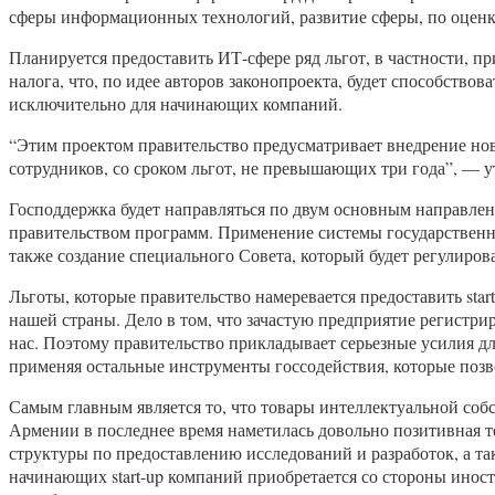
сферы информационных технологий, развитие сферы, по оценка
Планируется предоставить ИТ-сфере ряд льгот, в частности, 
налога, что, по идее авторов законопроекта, будет способств
исключительно для начинающих компаний.
“Этим проектом правительство предусматривает внедрение нов
сотрудников, со сроком льгот, не превышающих три года”, — 
Господдержка будет направляться по двум основным направле
правительством программ. Применение системы государственн
также создание специального Совета, который будет регулиров
Льготы, которые правительство намеревается предоставить sta
нашей страны. Дело в том, что зачастую предприятие регистри
нас. Поэтому правительство прикладывает серьезные усилия дл
применяя остальные инструменты госсодействия, которые позво
Самым главным является то, что товары интеллектуальной соб
Армении в последнее время наметилась довольно позитивная т
структуры по предоставлению исследований и разработок, а 
начинающих start-up компаний приобретается со стороны инос