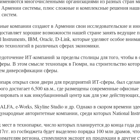
именяются многочисленными организациями из разных стран ми
в Армении системы, плюс сложные и комплексные решения наш
 систем.
ные компании создают в Армении свои исследовательские и ин
оставляет хорошие возможности нашей стране занять ведущие п
 Instruments, IBM, Oracle, D-Link, которые уделяют особое вн
ию технологий в различных сферах экономики.
редоточение ИТ-компаний за пределы столицы для того, чтобы в
феры. В этом смысле технопарк в Гюмри, на строительство котор
лем диверсификации сферы.
хнопарк открыл свои двери для предприятий ИТ-сферы, был сдел
ого достигает 6,500 кв.м., где размещены современные офисные
онировать и как инкубационный центр как для уже действующих
FA, e-Works, Skyline Studio и др. Однако в скором времени зде
народные авторитетные компании, среди которых National Instrume
х мест в технопарке, число которых планируется до конца года 
7гг. из госбюджета будет выделено порядка 100 млн драмов, чт
ателям региона, стимулируя экспорт их продукции в другие с