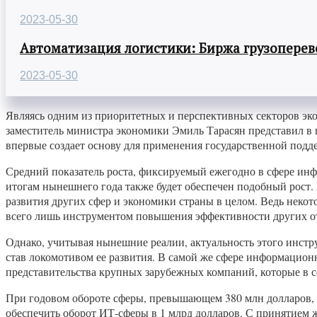
2023-05-30
Автоматизация логистики: Биржа грузоперев
2023-05-30
Являясь одним из приоритетных и перспективных секторов эк
заместитель министра экономики Эмиль Тарасян представил в 
впервые создает основу для применения государственной под
Средний показатель роста, фиксируемый ежегодно в сфере инф
итогам нынешнего года также будет обеспечен подобный рост.
развития других сфер и экономики страны в целом. Ведь некот
всего лишь инструментом повышения эффективности других о
Однако, учитывая нынешние реалии, актуальность этого инстр
став локомотивом ее развития. В самой же сфере информацион
представительства крупных зарубежных компаний, которые в с
При годовом обороте сферы, превышающем 380 млн долларов, ее
обеспечить оборот ИТ-сферы в 1 млрд долларов. С принятием 