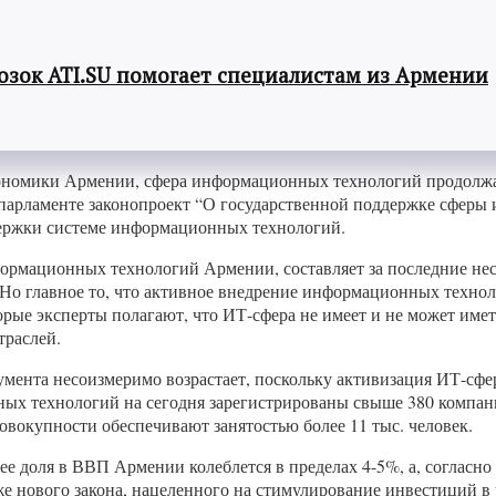
озок ATI.SU помогает специалистам из Армении
ономики Армении, сфера информационных технологий продолжает
парламенте законопроект “О государственной поддержке сферы 
держки системе информационных технологий.
ормационных технологий Армении, составляет за последние неск
 Но главное то, что активное внедрение информационных техно
орые эксперты полагают, что ИТ-сфера не имеет и не может имет
траслей.
умента несоизмеримо возрастает, поскольку активизация ИТ-сф
ных технологий на сегодня зарегистрированы свыше 380 компан
овокупности обеспечивают занятостью более 11 тыс. человек.
 доля в ВВП Армении колеблется в пределах 4-5%, а, согласно с
же нового закона, нацеленного на стимулирование инвестиций 