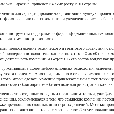
м г-на Тарасяна, приведет к 4%-му росту ВВП страны.
применить для сертифицированных организаций нулевую процент
овать формированию новых компаний и увеличению числа рабочих 
ого инструмента поддержки в сфере информационных технологий.
уточнил замминистра экономики.
ниям: предоставление технического и грантового содействия с
ой поддержки позволит ежегодно создавать от 40 до 60 новых 
ать деятельность компаний ИТ-сферы. В его состав войдут как п
rt-up компаниям в сфере информационных технологий, нацелены 
руется за пределами Армении, а именно в странах, имеющих льг
я того, чтобы сделать Армению привлекательной с этой точки зр
лят создать благоприятное бизнесполе для регистрации компаний
ственности, созданные молодыми предпринимателями, уже будут
енденция, заключающаяся в том, что армянские компании постеп
также предложению сложных инженерных решений. Местная прод
транных организаций, что, естественно, способствует повышени