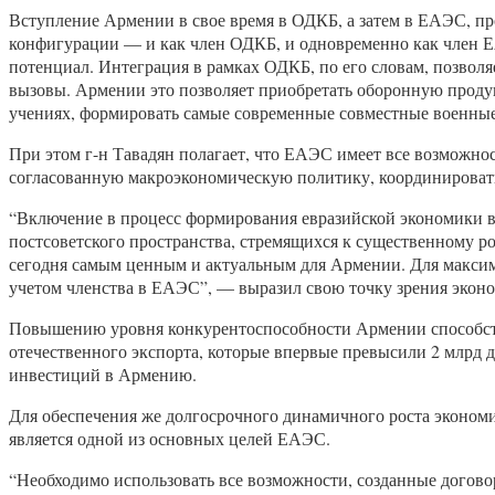
Вступление Армении в свое время в ОДКБ, а затем в ЕАЭС, пр
конфигурации — и как член ОДКБ, и одновременно как член 
потенциал. Интеграция в рамках ОДКБ, по его словам, позволя
вызовы. Армении это позволяет приобретать оборонную проду
учениях, формировать самые современные совместные военные
При этом г-н Тавадян полагает, что ЕАЭС имеет все возможн
согласованную макроэкономическую политику, координировать
“Включение в процесс формирования евразийской экономики в 
постсоветского пространства, стремящихся к существенному ро
сегодня самым ценным и актуальным для Армении. Для максим
учетом членства в ЕАЭС”, — выразил свою точку зрения эконо
Повышению уровня конкурентоспособности Армении способствов
отечественного экспорта, которые впервые превысили 2 млрд до
инвестиций в Армению.
Для обеспечения же долгосрочного динамичного роста экономи
является одной из основных целей ЕАЭС.
“Необходимо использовать все возможности, созданные догов