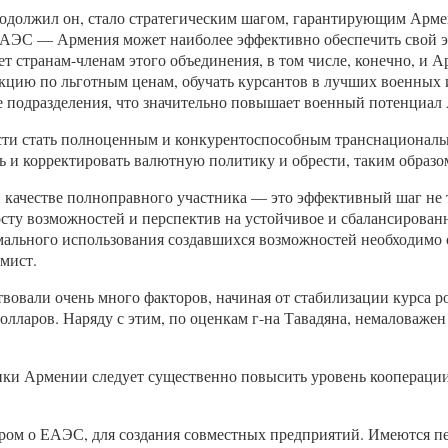
одолжил он, стало стратегическим шагом, гарантирующим Армен
ЕАЭС — Армения может наиболее эффективно обеспечить свой э
ет странам-членам этого объединения, в том числе, конечно, и
кцию по льготным ценам, обучать курсантов в лучших военных 
 подразделения, что значительно повышает военный потенциал
ости стать полноценным и конкурентоспособным транснационал
 и корректировать валютную политику и обрести, таким образо
качестве полноправного участника — это эффективный шаг не т
сту возможностей и перспектив на устойчивое и сбалансированно
ального использования создавшихся возможностей необходимо 
мист.
али очень много факторов, начиная от стабилизации курса рос
лларов. Наряду с этим, по оценкам г-на Тавадяна, немаловажен 
ки Армении следует существенно повысить уровень кооперации,
ором о ЕАЭС, для создания совместных предприятий. Имеются п