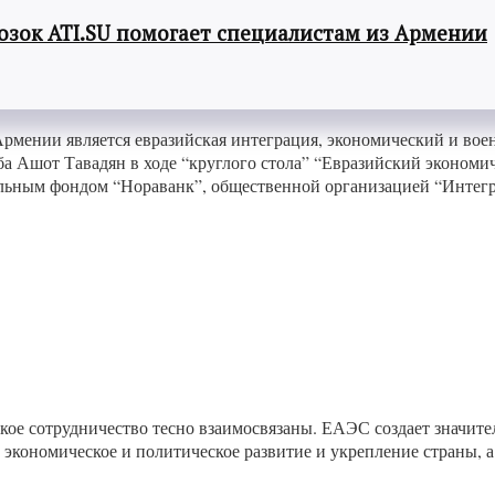
озок ATI.SU помогает специалистам из Армении
рмении является евразийская интеграция, экономический и вое
уба Ашот Тавадян в ходе “круглого стола” “Евразийский экономи
льным фондом “Нораванк”, общественной организацией “Интегр
ое сотрудничество тесно взаимосвязаны. ЕАЭС создает значите
экономическое и политическое развитие и укрепление страны, а