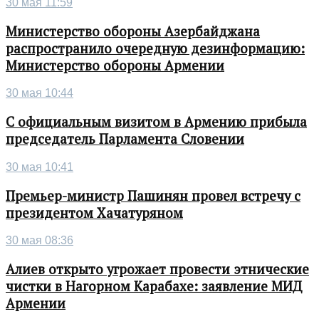
30 мая 11:59
Министерство обороны Азербайджана
распространило очередную дезинформацию:
Министерство обороны Армении
30 мая 10:44
С официальным визитом в Армению прибыла
председатель Парламента Словении
30 мая 10:41
Премьер-министр Пашинян провел встречу с
президентом Хачатуряном
30 мая 08:36
Алиев открыто угрожает провести этнические
чистки в Нагорном Карабахе: заявление МИД
Армении