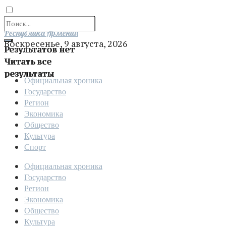
Отправить
Республика Армения
Воскресенье, 9 августа, 2026
Результатов нет
Читать все
результаты
Официальная хроника
Государство
Регион
Экономика
Общество
Культура
Спорт
Официальная хроника
Государство
Регион
Экономика
Общество
Культура