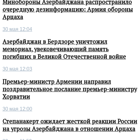
Минобороны Азербайджана распространило
очередную дезинформацию: Армия обороны
Арцаха
30 мая 12:04
Азербайджан в Бердзоре уничтожил
мемориал, увековечивающий память
погибших в Великой Отечественной войне
30 мая 12:03
Премьер-министр Армении направил
поздравительное послание премьер-министру
Хорватии
30 мая 12:00
Степанакерт ожидает жесткой реакции России
на угрозы Азербайджана в отношении Арцаха