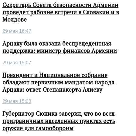
Секретарь Совета безопасности Армении
проведет рабочие встречи в Словакии и в
Молдове
29 мая 16:47
Арцаху была оказана беспрецедентная
поддержка: министр финансов Армении
29 мая 15:07
Президент и Национальное собрание
обладают первичным мандатом народа
Арцаха: ответ Степанакерта Алиеву
29 мая 15:03
Губернатор Сюника заверил, что во всех
приграничных населенных пунктах есть
оружие для самообороны