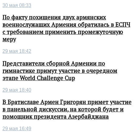
30 мая 08:33
По факту похищения двух армянских
военнослужащих Армения обратилась в ЕСПЧ
с требованием применить промежуточную
меру
29 мая 18:42
Представители сборной Армении по
гимнастике примут участие в очередном
этапе World Challenge Cup
29 мая 18:40
В Братиславе Армен Григорян примет участие
в панельной дискуссии, на которой будет и
помощник президента Азербайджана
29 мая 16:49