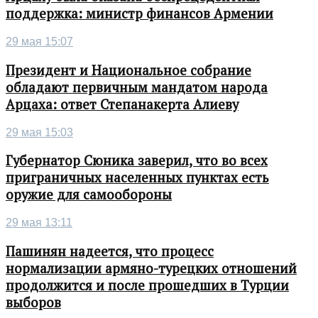
поддержка: министр финансов Армении
29 мая 15:07
Президент и Национальное собрание
обладают первичным мандатом народа
Арцаха: ответ Степанакерта Алиеву
29 мая 15:03
Губернатор Сюника заверил, что во всех
приграничных населенных пунктах есть
оружие для самообороны
29 мая 13:11
Пашинян надеется, что процесс
нормализации армяно-турецких отношений
продолжится и после прошедших в Турции
выборов