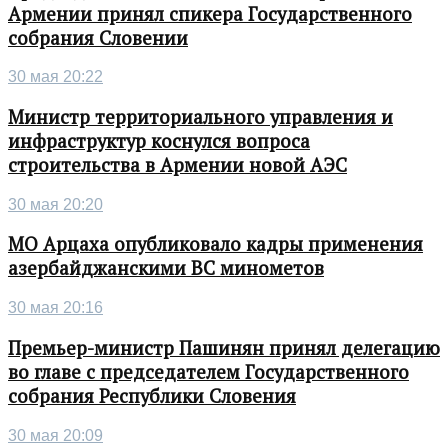
Армении принял спикера Государственного
собрания Словении
30 мая 20:22
Министр территориального управления и
инфраструктур коснулся вопроса
строительства в Армении новой АЭС
30 мая 20:20
МО Арцаха опубликовало кадры применения
азербайджанскими ВС минометов
30 мая 20:16
Премьер-министр Пашинян принял делегацию
во главе с председателем Государственного
собрания Республики Словения
30 мая 20:09