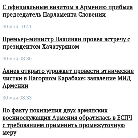
С официальным визитом в Армению прибыла
председатель Парламента Словении
30 мая 10:41
Премьер-министр Пашинян провел встречу с
президентом Хачатуряном
30 мая 08:36
Алиев открыто угрожает провести этнические
чистки в Нагорном Карабахе: заявление МИД
Армении
30 мая 08:33
По факту похищения двух армянских
военнослужащих Армения обратилась в ЕСПЧ
с требованием применить промежуточную
меру