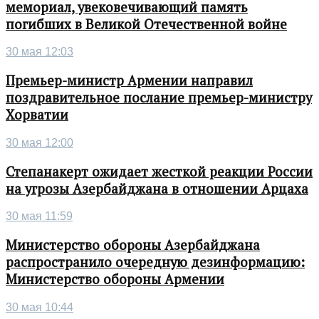
мемориал, увековечивающий память
погибших в Великой Отечественной войне
30 мая 12:03
Премьер-министр Армении направил
поздравительное послание премьер-министру
Хорватии
30 мая 12:00
Степанакерт ожидает жесткой реакции России
на угрозы Азербайджана в отношении Арцаха
30 мая 11:59
Министерство обороны Азербайджана
распространило очередную дезинформацию:
Министерство обороны Армении
30 мая 10:44