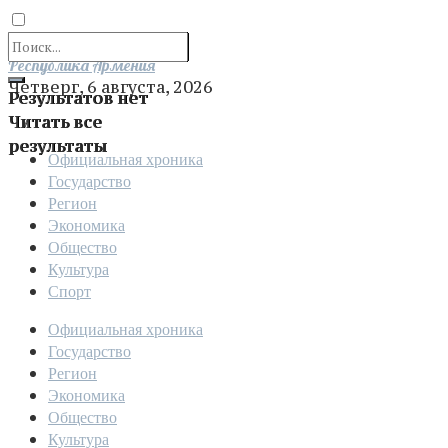
Отправить
Республика Армения
Четверг, 6 августа, 2026
Результатов нет
Читать все
результаты
Официальная хроника
Государство
Регион
Экономика
Общество
Культура
Спорт
Официальная хроника
Государство
Регион
Экономика
Общество
Культура