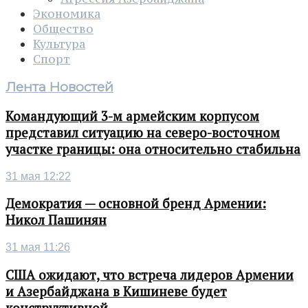
Экономика
Общество
Культура
Спорт
Лента Новостей
Командующий 3-м армейским корпусом
представил ситуацию на северо-восточном
участке границы: она относительно стабильна
31 мая 12:22
Демократия — основной бренд Армении:
Никол Пашинян
31 мая 11:26
США ожидают, что встреча лидеров Армении
и Азербайджана в Кишиневе будет
конструктивной