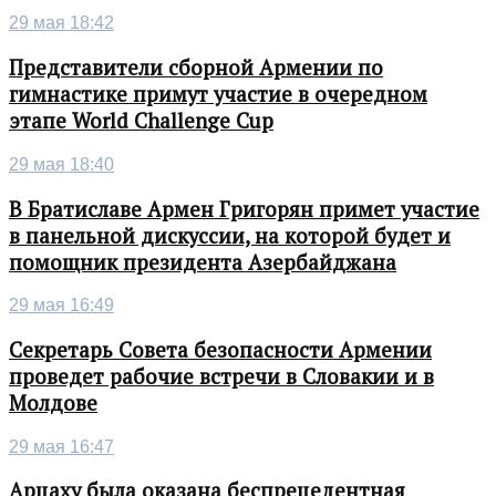
29 мая 18:42
Представители сборной Армении по
гимнастике примут участие в очередном
этапе World Challenge Cup
29 мая 18:40
В Братиславе Армен Григорян примет участие
в панельной дискуссии, на которой будет и
помощник президента Азербайджана
29 мая 16:49
Секретарь Совета безопасности Армении
проведет рабочие встречи в Словакии и в
Молдове
29 мая 16:47
Арцаху была оказана беспрецедентная