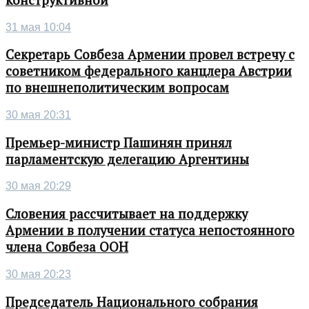
31 мая 10:04
Секретарь Совбеза Армении провел встречу с
советником федерального канцлера Австрии
по внешнеполитическим вопросам
30 мая 20:31
Премьер-министр Пашинян принял
парламентскую делегацию Аргентины
30 мая 20:29
Словения рассчитывает на поддержку
Армении в получении статуса непостоянного
члена Совбеза ООН
30 мая 20:23
Председатель Национального собрания