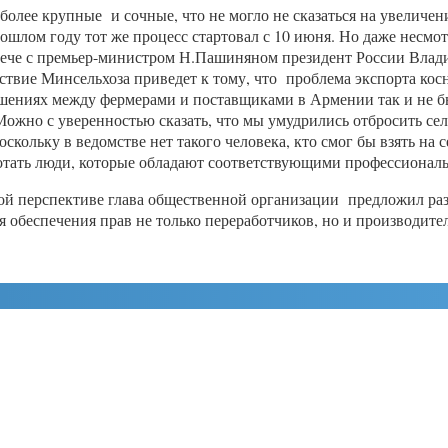
более крупные и сочные, что не могло не сказаться на увеличен
прошлом году тот же процесс стартовал с 10 июня. Но даже несмот
трече с премьер-министром Н.Пашиняном президент России Влад
ствие Минсельхоза приведет к тому, что проблема экспорта косн
шениях между фермерами и поставщиками в Армении так и не бы
Можно с уверенностью сказать, что мы умудрились отбросить се
поскольку в ведомстве нет такого человека, кто смог бы взять н
ботать люди, которые обладают соответствующими профессиона
ой перспективе глава общественной организации предложил ра
 обеспечения прав не только переработчиков, но и производител