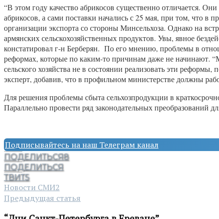
“В этом году качество абрикосов существенно отличается. Они 
абрикосов, а сами поставки начались с 25 мая, при том, что в 
организации экспорта со стороны Минсельхоза. Однако на вс
армянских сельскохозяйственных продуктов. Увы, явное бездей
констатировал г-н Берберян. По его мнению, проблемы в отно
реформах, которые по каким-то причинам даже не начинают. “
сельского хозяйства не в состоянии реализовать эти реформы, 
эксперт, добавив, что в профильном министерстве должны ра
Для решения проблемы сбыта сельхозпродукции в краткосрочн
Параллельно провести ряд законодательных преобразований для
Подписывайтесь на наш Телеграм канал
ПОДЕЛИТЬСЯ
8
ПОДЕЛИТЬСЯ
ТВИТ
5
Новости СМИ2
Предыдущая статья
“Дни Санкт-Петербурга в Ереване”