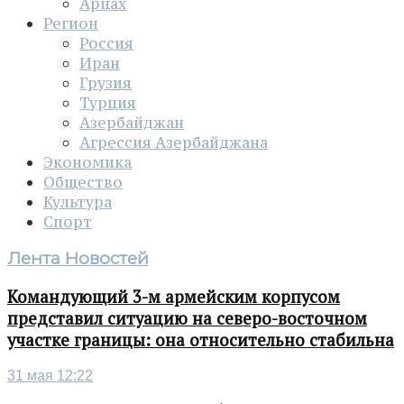
Арцах
Регион
Россия
Иран
Грузия
Турция
Азербайджан
Агрессия Азербайджана
Экономика
Общество
Культура
Спорт
Лента Новостей
Командующий 3-м армейским корпусом
представил ситуацию на северо-восточном
участке границы: она относительно стабильна
31 мая 12:22