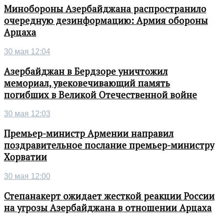
Минобороны Азербайджана распространило
очередную дезинформацию: Армия обороны
Арцаха
30 мая 12:04
Азербайджан в Бердзоре уничтожил
мемориал, увековечивающий память
погибших в Великой Отечественной войне
30 мая 12:03
Премьер-министр Армении направил
поздравительное послание премьер-министру
Хорватии
30 мая 12:00
Степанакерт ожидает жесткой реакции России
на угрозы Азербайджана в отношении Арцаха