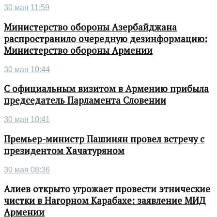
30 мая 11:59
Министерство обороны Азербайджана
распространило очередную дезинформацию:
Министерство обороны Армении
30 мая 10:44
С официальным визитом в Армению прибыла
председатель Парламента Словении
30 мая 10:41
Премьер-министр Пашинян провел встречу с
президентом Хачатуряном
30 мая 08:36
Алиев открыто угрожает провести этнические
чистки в Нагорном Карабахе: заявление МИД
Армении