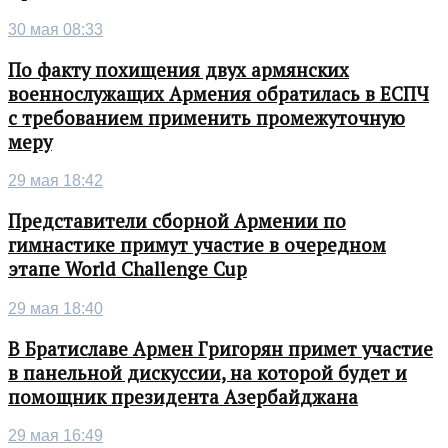
30 мая 08:33
По факту похищения двух армянских
военнослужащих Армения обратилась в ЕСПЧ
с требованием применить промежуточную
меру
29 мая 18:42
Представители сборной Армении по
гимнастике примут участие в очередном
этапе World Challenge Cup
29 мая 18:40
В Братиславе Армен Григорян примет участие
в панельной дискуссии, на которой будет и
помощник президента Азербайджана
29 мая 16:49