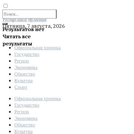
Отправить
Республика Армения
Пятница, 7 августа, 2026
Результатов нет
Читать все
результаты
Официальная хроника
Государство
Регион
Экономика
Общество
Культура
Спорт
Официальная хроника
Государство
Регион
Экономика
Общество
Культура