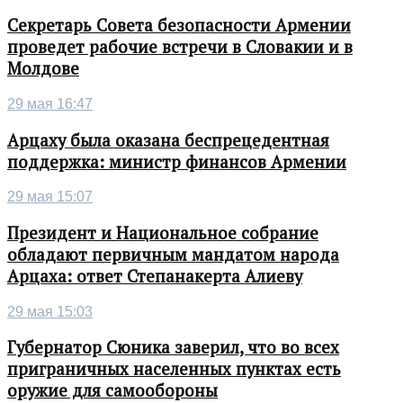
Секретарь Совета безопасности Армении
проведет рабочие встречи в Словакии и в
Молдове
29 мая 16:47
Арцаху была оказана беспрецедентная
поддержка: министр финансов Армении
29 мая 15:07
Президент и Национальное собрание
обладают первичным мандатом народа
Арцаха: ответ Степанакерта Алиеву
29 мая 15:03
Губернатор Сюника заверил, что во всех
приграничных населенных пунктах есть
оружие для самообороны