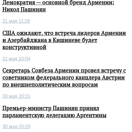
Демократия — основной бренд Армении:
Никол Пашинян
31 мая 11:26
США ожидают, что встреча лидеров Армении
и Азербайджана в Кишиневе будет
конструктивной
31 мая 10:04
Секретарь Совбеза Армении провел встречу с
советником федерального канцлера Австрии
по внешнеполитическим вопросам
30 мая 20:31
Премьер-министр Пашинян принял
парламентскую делегацию Аргентины
30 мая 20:29