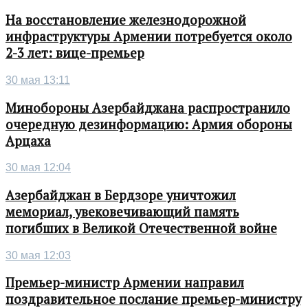
На восстановление железнодорожной
инфраструктуры Армении потребуется около
2-3 лет: вице-премьер
30 мая 13:11
Минобороны Азербайджана распространило
очередную дезинформацию: Армия обороны
Арцаха
30 мая 12:04
Азербайджан в Бердзоре уничтожил
мемориал, увековечивающий память
погибших в Великой Отечественной войне
30 мая 12:03
Премьер-министр Армении направил
поздравительное послание премьер-министру