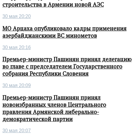
строительства в Армении новой АЭС
30 мая 20:20
МО Арцаха опубликовало кадры применения
азербайджанскими ВС минометов
30 мая 20:16
Премьер-министр Пашинян принял делегацию
во главе с председателем Государственного
собрания Республики Словения
30 мая 20:09
Премьер-министр Пашинян принял
новоизбранных членов Центрального
правления Армянской либерально-
демократической партии
30 мая 20:07