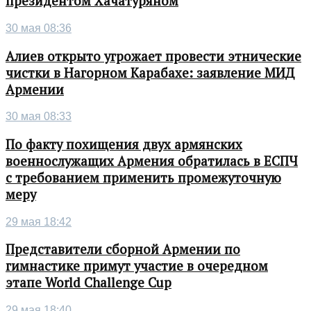
президентом Хачатуряном
30 мая 08:36
Алиев открыто угрожает провести этнические
чистки в Нагорном Карабахе: заявление МИД
Армении
30 мая 08:33
По факту похищения двух армянских
военнослужащих Армения обратилась в ЕСПЧ
с требованием применить промежуточную
меру
29 мая 18:42
Представители сборной Армении по
гимнастике примут участие в очередном
этапе World Challenge Cup
29 мая 18:40