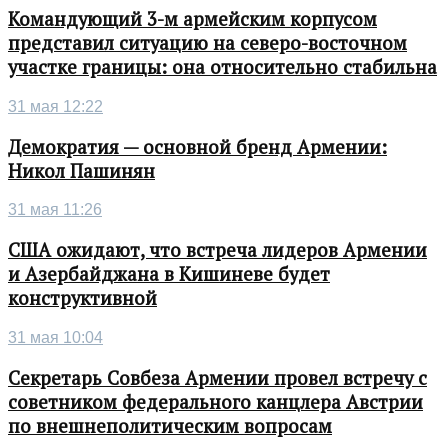
Командующий 3-м армейским корпусом
представил ситуацию на северо-восточном
участке границы: она относительно стабильна
31 мая 12:22
Демократия — основной бренд Армении:
Никол Пашинян
31 мая 11:26
США ожидают, что встреча лидеров Армении
и Азербайджана в Кишиневе будет
конструктивной
31 мая 10:04
Секретарь Совбеза Армении провел встречу с
советником федерального канцлера Австрии
по внешнеполитическим вопросам