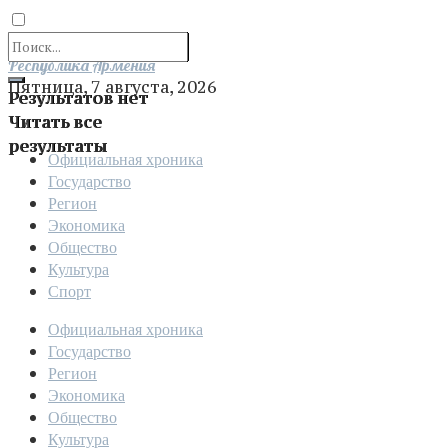
Отправить
Республика Армения
Пятница, 7 августа, 2026
Результатов нет
Читать все
результаты
Официальная хроника
Государство
Регион
Экономика
Общество
Культура
Спорт
Официальная хроника
Государство
Регион
Экономика
Общество
Культура