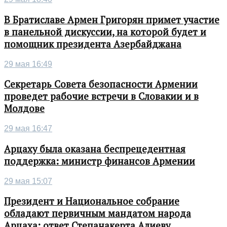
В Братиславе Армен Григорян примет участие
в панельной дискуссии, на которой будет и
помощник президента Азербайджана
29 мая 16:49
Секретарь Совета безопасности Армении
проведет рабочие встречи в Словакии и в
Молдове
29 мая 16:47
Арцаху была оказана беспрецедентная
поддержка: министр финансов Армении
29 мая 15:07
Президент и Национальное собрание
обладают первичным мандатом народа
Арцаха: ответ Степанакерта Алиеву