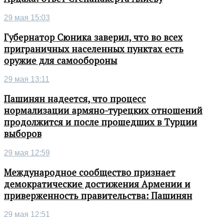
29 мая 15:03
Губернатор Сюника заверил, что во всех
приграничных населенных пунктах есть
оружие для самообороны
29 мая 13:11
Пашинян надеется, что процесс
нормализации армяно-турецких отношений
продолжится и после прошедших в Турции
выборов
29 мая 12:59
Международное сообщество признает
демократические достижения Армении и
приверженность правительства: Пашинян
29 мая 12:51