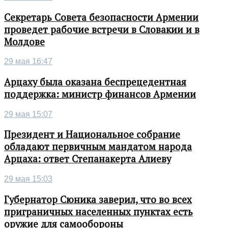
Секретарь Совета безопасности Армении
проведет рабочие встречи в Словакии и в
Молдове
29 мая 16:47
Арцаху была оказана беспрецедентная
поддержка: министр финансов Армении
29 мая 15:07
Президент и Национальное собрание
обладают первичным мандатом народа
Арцаха: ответ Степанакерта Алиеву
29 мая 15:03
Губернатор Сюника заверил, что во всех
приграничных населенных пунктах есть
оружие для самообороны