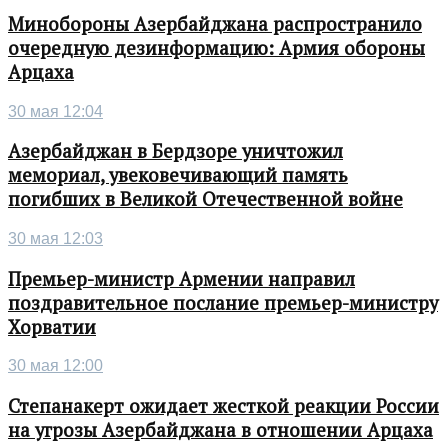
Минобороны Азербайджана распространило
очередную дезинформацию: Армия обороны
Арцаха
30 мая 12:04
Азербайджан в Бердзоре уничтожил
мемориал, увековечивающий память
погибших в Великой Отечественной войне
30 мая 12:03
Премьер-министр Армении направил
поздравительное послание премьер-министру
Хорватии
30 мая 12:00
Степанакерт ожидает жесткой реакции России
на угрозы Азербайджана в отношении Арцаха