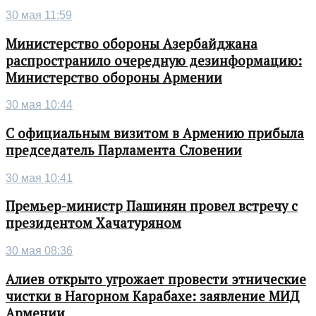
30 мая 11:59
Министерство обороны Азербайджана
распространило очередную дезинформацию:
Министерство обороны Армении
30 мая 10:44
С официальным визитом в Армению прибыла
председатель Парламента Словении
30 мая 10:41
Премьер-министр Пашинян провел встречу с
президентом Хачатуряном
30 мая 08:36
Алиев открыто угрожает провести этнические
чистки в Нагорном Карабахе: заявление МИД
Армении