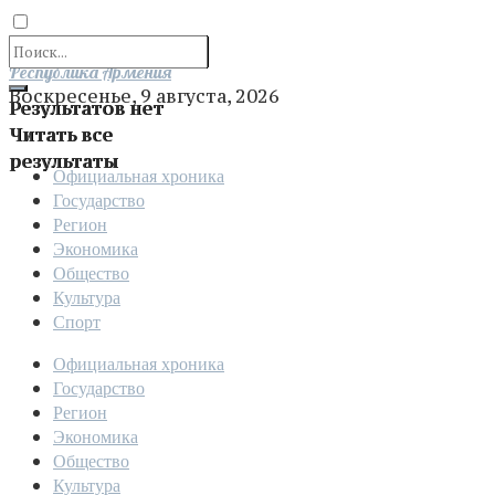
Отправить
Республика Армения
Воскресенье, 9 августа, 2026
Результатов нет
Читать все
результаты
Официальная хроника
Государство
Регион
Экономика
Общество
Культура
Спорт
Официальная хроника
Государство
Регион
Экономика
Общество
Культура