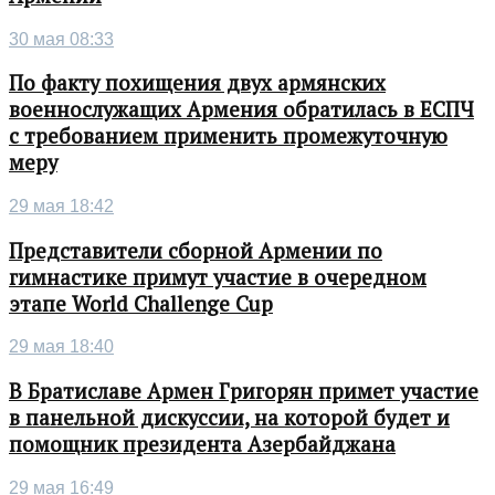
30 мая 08:33
По факту похищения двух армянских
военнослужащих Армения обратилась в ЕСПЧ
с требованием применить промежуточную
меру
29 мая 18:42
Представители сборной Армении по
гимнастике примут участие в очередном
этапе World Challenge Cup
29 мая 18:40
В Братиславе Армен Григорян примет участие
в панельной дискуссии, на которой будет и
помощник президента Азербайджана
29 мая 16:49