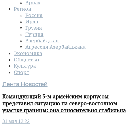
Арцах
Регион
Россия
Иран
Грузия
Турция
Азербайджан
Агрессия Азербайджана
Экономика
Общество
Культура
Спорт
Лента Новостей
Командующий 3-м армейским корпусом
представил ситуацию на северо-восточном
участке границы: она относительно стабильна
31 мая 12:22