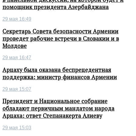
помощник президента Азербайджана
29 мая 16:49
Секретарь Совета безопасности Армении
проведет рабочие встречи в Словакии и в
Молдове
29 мая 16:47
Арцаху была оказана беспрецедентная
поддержка: министр финансов Армении
29 мая 15:07
Президент и Национальное собрание
обладают первичным мандатом народа
Арцаха: ответ Степанакерта Алиеву
29 мая 15:03