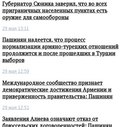
Губернатор Сюника заверил, что во всех
приграничных населенных пунктах есть
оружие для самообороны
29 мая 13:11
Пашинян надеется, что процесс
нормализации армяно-турецких отношений
продолжится и после прошедших в Турции
выборов
29 мая 12:59
Международное сообщество признает
демократические достижения Армении и
приверженность правительства: Пашинян
29 мая 12:51
Заявления Алиева означают отказ от
брюссельских договоренностей: Пашинян