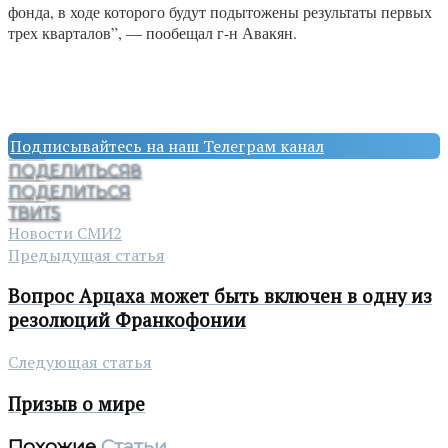
фонда, в ходе которого будут подытожены результаты первых
трех кварталов”, — пообещал г-н Авакян.
Подписывайтесь на наш Телеграм канал
ПОДЕЛИТЬСЯ
8
ПОДЕЛИТЬСЯ
ТВИТ
5
Новости СМИ2
Предыдущая статья
Вопрос Арцаха может быть включен в одну из
резолюций Франкофонии
Следующая статья
Призыв о мире
Похожие
Статьи