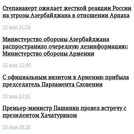
Степанакерт ожидает жесткой реакции России
на угрозы Азербайджана в отношении Арцаха
30 мая 11:59
Министерство обороны Азербайджана
распространило очередную дезинформацию:
Министерство обороны Армении
30 мая 10:44
С официальным визитом в Армению прибыла
председатель Парламента Словении
30 мая 10:41
Премьер-министр Пашинян провел встречу с
президентом Хачатуряном
30 мая 08:36