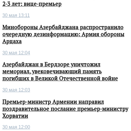
2-3 лет: вице-премьер
30 мая 13:11
Минобороны Азербайджана распространило
очередную дезинформацию: Армия обороны
Арцаха
30 мая 12:04
Азербайджан в Бердзоре уничтожил
мемориал, увековечивающий память
погибших в Великой Отечественной войне
30 мая 12:03
Премьер-министр Армении направил
поздравительное послание премьер-министру
Хорватии
30 мая 12:00