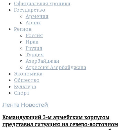
Официальная хроника
Государство
Армения
Арцах
Регион
Россия
Иран
Грузия
Турция
Азербайджан
Агрессия Азербайджана
Экономика
Общество
Культура
Спорт
Лента Новостей
Командующий 3-м армейским корпусом
представил ситуацию на северо-восточном