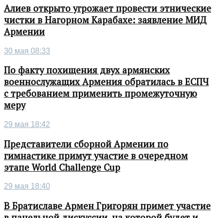
Алиев открыто угрожает провести этнические
чистки в Нагорном Карабахе: заявление МИД
Армении
30 мая 08:33
По факту похищения двух армянских
военнослужащих Армения обратилась в ЕСПЧ
с требованием применить промежуточную
меру
29 мая 18:42
Представители сборной Армении по
гимнастике примут участие в очередном
этапе World Challenge Cup
29 мая 18:40
В Братиславе Армен Григорян примет участие
в панельной дискуссии, на которой будет и