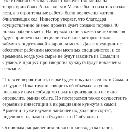
растительного масла. Само строительство завода на
территории более 6 тыс. кв. м в Масисе было начато в начале
лета, а в строительные работы были вовлечены жители
близлежащих сел. Инвестор уверяет, что благодаря
осуществлению бизнес-проекта будет создано порядка 40
новых рабочих мест. На первом этапе в качестве технологов
будут привлечены специалисты извне, которые также
займутся подготовкой кадров на месте. Далее предприятие
обеспечит рабочими местами местных специалистов, и со
временем, когда уже сырье не будут завозить из Сомали и
Судана, в процесс производства кунжута будут вовлечены
сельчане.
“По всей вероятности, сырье будем покупать сейчас в Сомали
и Судане. Пока трудно говорить об объемах закупок,
поскольку нам необходимо начать производство и точно
определить рынки сбыта. Но постараемся также осуществить
серьезные инвестиции в выращивание кунжута в самой
Армении и уже изучаем наиболее подходящие сорта”, —
поделился планами на будущее г-н Галбурджян.
Основным направлением нового производства станет,