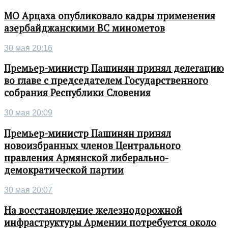
МО Арцаха опубликовало кадры применения
азербайджанскими ВС минометов
30 мая 20:16
Премьер-министр Пашинян принял делегацию
во главе с председателем Государственного
собрания Республики Словения
30 мая 20:09
Премьер-министр Пашинян принял
новоизбранных членов Центрального
правления Армянской либерально-
демократической партии
30 мая 20:07
На восстановление железнодорожной
инфраструктуры Армении потребуется около