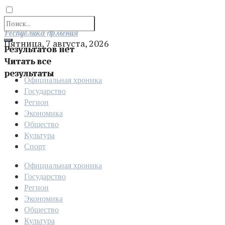
Отправить
Республика Армения
Пятница, 7 августа, 2026
Результатов нет
Читать все
результаты
Официальная хроника
Государство
Регион
Экономика
Общество
Культура
Спорт
Официальная хроника
Государство
Регион
Экономика
Общество
Культура