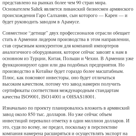
представлено на рынках более чем 90 стран мира.
Основателем Saltek является ливанский бизнесмен армянского
происхождения Гаро Салханян, сын которого — Карен — и
будет руководить заводом в Арамусе.
Совместное “детище” двух профессионалов отрасли обещает
стать в Армении лидером производства в этом направлении,
став серьезным конкурентом для компаний импортеров
аналогичного оборудования, которое сейчас завозят к нам в
основном из Турции, Китая, Польши и Чехии. В Армении уже
функционируют один или два подобных предприятия. Но
производство в Котайке будет гораздо более масштабным.
Плюс, как поясняют инвесторы, оно будет отличаться
высоким качеством, потому что завод намерен получить
сертификаты соответствия международным стандартам
качества ISO9001, ISO14001 и OHSAS18001.
Изначально по проекту планировалось вложить в армянский
завод около 850 тыс. долларов. Но уже сейчас объем
инвестиций перевалил отметку в один миллион долларов. И
это, судя по всему, не предел, поскольку в перспективе
компания намерена расширяться и осуществлять экспорт на