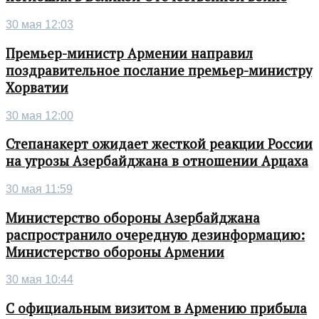
30 мая 12:03
Премьер-министр Армении направил
поздравительное послание премьер-министру
Хорватии
30 мая 12:00
Степанакерт ожидает жесткой реакции России
на угрозы Азербайджана в отношении Арцаха
30 мая 11:59
Министерство обороны Азербайджана
распространило очередную дезинформацию:
Министерство обороны Армении
30 мая 10:44
С официальным визитом в Армению прибыла