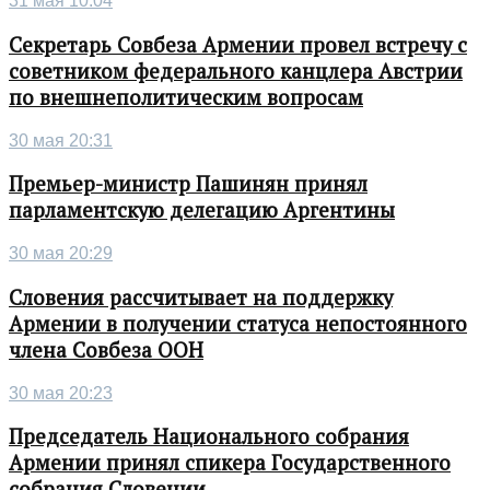
31 мая 10:04
Секретарь Совбеза Армении провел встречу с
советником федерального канцлера Австрии
по внешнеполитическим вопросам
30 мая 20:31
Премьер-министр Пашинян принял
парламентскую делегацию Аргентины
30 мая 20:29
Словения рассчитывает на поддержку
Армении в получении статуса непостоянного
члена Совбеза ООН
30 мая 20:23
Председатель Национального собрания
Армении принял спикера Государственного
собрания Словении