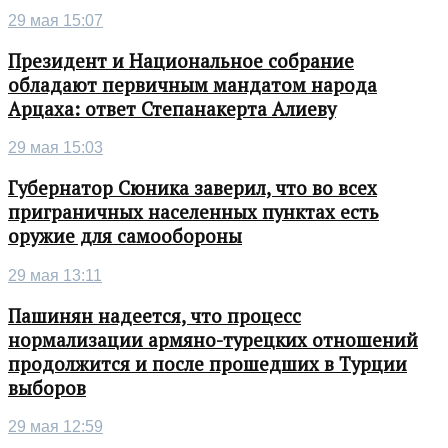
29 мая 15:07
Президент и Национальное собрание
обладают первичным мандатом народа
Арцаха: ответ Степанакерта Алиеву
29 мая 15:03
Губернатор Сюника заверил, что во всех
приграничных населенных пунктах есть
оружие для самообороны
29 мая 13:11
Пашинян надеется, что процесс
нормализации армяно-турецких отношений
продолжится и после прошедших в Турции
выборов
29 мая 12:59