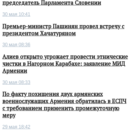
председатель Парламента Словении
30 мая 10:41
Премьер-министр Пашинян провел встречу с
президентом Хачатуряном
30 мая 08:36
Алиев открыто угрожает провести этнические
чистки в Нагорном Карабахе: заявление МИД
Армении
30 мая 08:33
По факту похищения двух армянских
военнослужащих Армения обратилась в ЕСПЧ
с требованием применить промежуточную
меру
29 мая 18:42