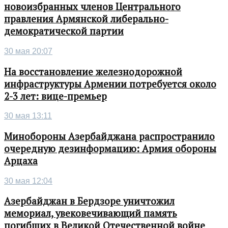
новоизбранных членов Центрального
правления Армянской либерально-
демократической партии
30 мая 20:07
На восстановление железнодорожной
инфраструктуры Армении потребуется около
2-3 лет: вице-премьер
30 мая 13:11
Минобороны Азербайджана распространило
очередную дезинформацию: Армия обороны
Арцаха
30 мая 12:04
Азербайджан в Бердзоре уничтожил
мемориал, увековечивающий память
погибших в Великой Отечественной войне