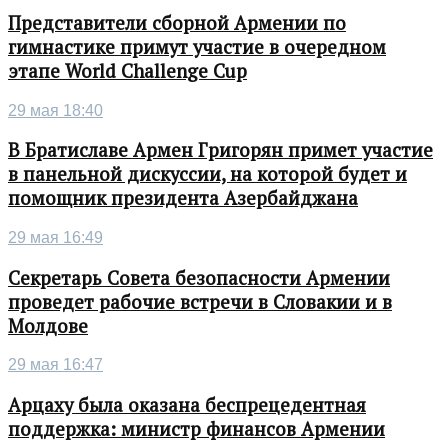
Представители сборной Армении по
гимнастике примут участие в очередном
этапе World Challenge Cup
29 мая 18:40
В Братиславе Армен Григорян примет участие
в панельной дискуссии, на которой будет и
помощник президента Азербайджана
29 мая 16:49
Секретарь Совета безопасности Армении
проведет рабочие встречи в Словакии и в
Молдове
29 мая 16:47
Арцаху была оказана беспрецедентная
поддержка: министр финансов Армении