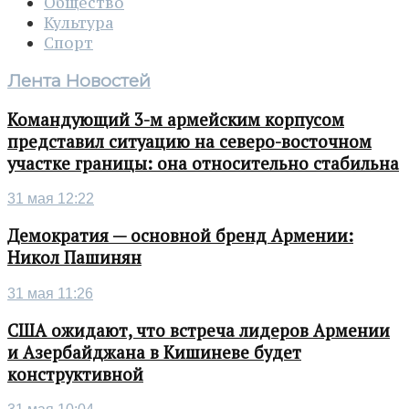
Общество
Культура
Спорт
Лента Новостей
Командующий 3-м армейским корпусом
представил ситуацию на северо-восточном
участке границы: она относительно стабильна
31 мая 12:22
Демократия — основной бренд Армении:
Никол Пашинян
31 мая 11:26
США ожидают, что встреча лидеров Армении
и Азербайджана в Кишиневе будет
конструктивной