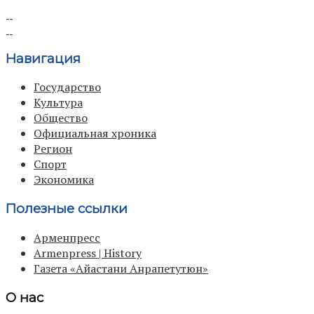
Навигация
Государство
Культура
Общество
Официальная хроника
Регион
Спорт
Экономика
Полезные ссылки
Арменпресс
Armenpress | History
Газета «Айастани Анрапетутюн»
О нас