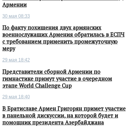
Армении
30 мая 08:33
По факту похищения двух армянских
военнослужащих Армения обратилась в ЕСПЧ
с требованием применить промежуточную
меру
29 мая 18:42
Представители сборной Армении по
гимнастике примут участие в очередном
этапе World Challenge Cup
29 мая 18:40
В Братиславе Армен Григорян примет участие
в панельной дискуссии, на которой будет и
помощник президента Азербайджана