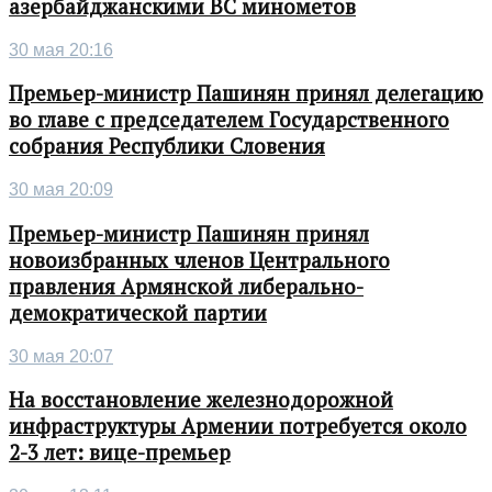
азербайджанскими ВС минометов
30 мая 20:16
Премьер-министр Пашинян принял делегацию
во главе с председателем Государственного
собрания Республики Словения
30 мая 20:09
Премьер-министр Пашинян принял
новоизбранных членов Центрального
правления Армянской либерально-
демократической партии
30 мая 20:07
На восстановление железнодорожной
инфраструктуры Армении потребуется около
2-3 лет: вице-премьер