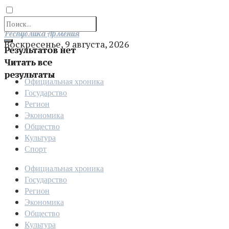
Отправить
Республика Армения
Воскресенье, 9 августа, 2026
Результатов нет
Читать все
результаты
Официальная хроника
Государство
Регион
Экономика
Общество
Культура
Спорт
Официальная хроника
Государство
Регион
Экономика
Общество
Культура