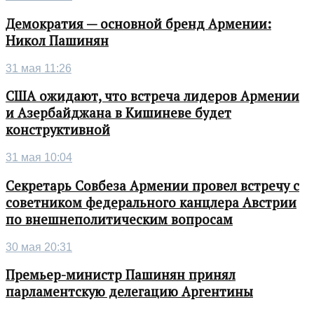
Демократия — основной бренд Армении:
Никол Пашинян
31 мая 11:26
США ожидают, что встреча лидеров Армении
и Азербайджана в Кишиневе будет
конструктивной
31 мая 10:04
Секретарь Совбеза Армении провел встречу с
советником федерального канцлера Австрии
по внешнеполитическим вопросам
30 мая 20:31
Премьер-министр Пашинян принял
парламентскую делегацию Аргентины