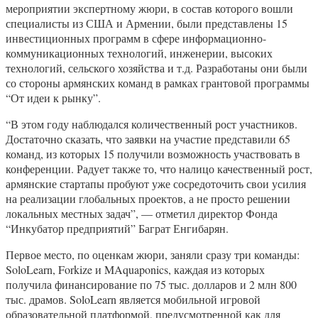
мероприятии экспертному жюри, в состав которого вошли
специалисты из США и Армении, были представлены 15
инвестиционных программ в сфере информационно-
коммуникационных технологий, инженерии, высоких
технологий, сельского хозяйства и т.д. Разработаны они были
со стороны армянских команд в рамках грантовой программы
“От идеи к рынку”.
“В этом году наблюдался количественный рост участников.
Достаточно сказать, что заявки на участие представили 65
команд, из которых 15 получили возможность участвовать в
конференции. Радует также то, что налицо качественный рост,
армянские стартапы пробуют уже сосредоточить свои усилия
на реализации глобальных проектов, а не просто решении
локальных местных задач”, — отметил директор Фонда
“Инкубатор предприятий” Баграт Енгибарян.
Первое место, по оценкам жюри, заняли сразу три команды:
SoloLearn, Forkize и MAquaponics, каждая из которых
получила финансирование по 75 тыс. долларов и 2 млн 800
тыс. драмов. SoloLearn является мобильной игровой
образовательной платформой, предусмотренной как для