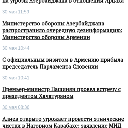
на угрозы Азербайджана в отношении Арцаха
30 мая 11:59
Министерство обороны Азербайджана
распространило очередную дезинформацию:
Министерство обороны Армении
30 мая 10:44
С официальным визитом в Армению прибыла
председатель Парламента Словении
30 мая 10:41
Премьер-министр Пашинян провел встречу с
президентом Хачатуряном
30 мая 08:36
Алиев открыто угрожает провести этнические
чистки в Нагорном Карабахе: заявление МИД