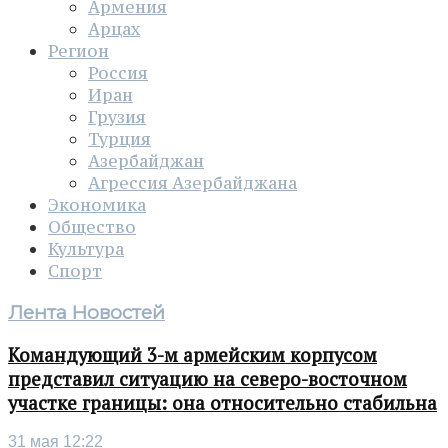
Армения
Арцах
Регион
Россия
Иран
Грузия
Турция
Азербайджан
Агрессия Азербайджана
Экономика
Общество
Культура
Спорт
Лента Новостей
Командующий 3-м армейским корпусом
представил ситуацию на северо-восточном
участке границы: она относительно стабильна
31 мая 12:22