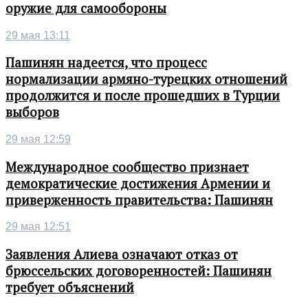
оружие для самообороны
29 мая 13:11
Пашинян надеется, что процесс
нормализации армяно-турецких отношений
продолжится и после прошедших в Турции
выборов
29 мая 12:59
Международное сообщество признает
демократические достижения Армении и
приверженность правительства: Пашинян
29 мая 12:51
Заявления Алиева означают отказ от
брюссельских договоренностей: Пашинян
требует объяснений