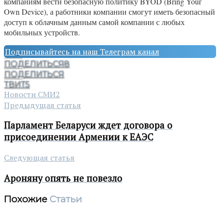
компаниям вести безопасную политику BYOD (Bring Your
Own Device), а работники компании смогут иметь безопасный
доступ к облачным данным самой компании с любых
мобильных устройств.
Подписывайтесь на наш Телеграм канал
ПОДЕЛИТЬСЯ
8
ПОДЕЛИТЬСЯ
ТВИТ
5
Новости СМИ2
Предыдущая статья
Парламент Беларуси ждет договора о
присоединении Армении к ЕАЭС
Следующая статья
Ароняну опять не повезло
Похожие
Статьи