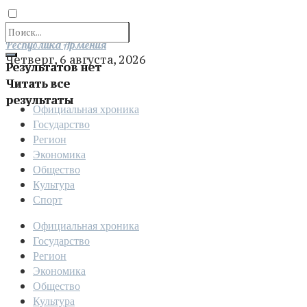
Отправить
Республика Армения
Четверг, 6 августа, 2026
Результатов нет
Читать все
результаты
Официальная хроника
Государство
Регион
Экономика
Общество
Культура
Спорт
Официальная хроника
Государство
Регион
Экономика
Общество
Культура