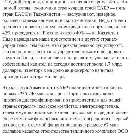
“С одной стороны, в принципе, это неплохие результаты. Но,
на мой взгляд, экономики стран-учредителей ЕАБР — пять
стран ЕАЭС и Таджикистан — заслуживают, наверное,
большего объема вложений в свои экономики. Ведь, с точки
зрения странового рапредления кредитного портфеля, почти
42% приходится на Россию и около 40% — на Казахстан.
Надо наращивать наше присутствие и в других странах-
учредителях, тем более, что проекты реально существуют”, —
сказал он, призвав страны-учредители докапитализировать
средства Банка, в том числе и в нацвалютах, учитывая то, что
собственный капитал на сегодня достигает около 1,7 млрд
долларов, из которых на долю акционерного капитала
приходится полтора миллиарда.
Что касается Армении, то ЕАБР планирует инвестировать
порядка 230-240 млн долларов. Портфель готовящихся
проектов диверсифицирован по приоритетным для нашей
страны отраслям: сельское хозяйство, электроэнергетика,
телекоммуникационные технологии, малый и средний бизнес
(через местные финансовые институты-посредники). Первый
из проектов с суммой финансирования в размере 67 млн
долларов касается строительства тепличного комплекса ООО