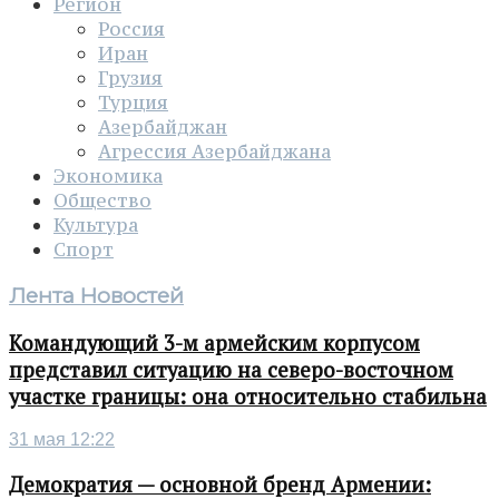
Регион
Россия
Иран
Грузия
Турция
Азербайджан
Агрессия Азербайджана
Экономика
Общество
Культура
Спорт
Лента Новостей
Командующий 3-м армейским корпусом
представил ситуацию на северо-восточном
участке границы: она относительно стабильна
31 мая 12:22
Демократия — основной бренд Армении: