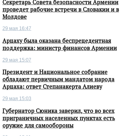
Секретарь Совета безопасности Армении
проведет рабочие встречи в Словакии и в
Молдове
29 мая 16:47
Арцаху была оказана беспрецедентная
поддержка: министр финансов Армении
29 мая 15:07
Президент и Национальное собрание
обладают первичным мандатом народа
Арцаха: ответ Степанакерта Алиеву
29 мая 15:03
Губернатор Сюника заверил, что во всех
приграничных населенных пунктах есть
оружие для самообороны