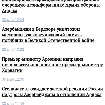
очередную дезинформацию: Армия обороны
Арцаха
30 мая 12:04
Азербайджан в Бердзоре уничтожил
мемориал, увековечивающий память
погибших в Великой Отечественной войне
30 мая 12:03
Премьер-министр Армении направил
поздравительное послание премьер-министру
Хорватии
30 мая 12:00
Степанакерт ожидает жесткой реакции России
на угрозы Азербайджана в отношении Арцаха
30 мая 11:59