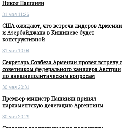
Никол Пашинян
31 мая 11:26
США ожидают, что встреча лидеров Армении
и Азербайджана в Кишиневе будет
конструктивной
31 мая 10:04
Секретарь Совбеза Армении провел встречу с
советником федерального канцлера Австрии
по внешнеполитическим вопросам
30 мая 20:31
Премьер-министр Пашинян принял
парламентскую делегацию Аргентины
30 мая 20:29