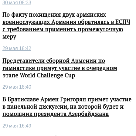
30 мая 08:33
По факту похищения двух армянских
военнослужащих Армения обратилась в ЕСПЧ
с требованием применить промежуточную
меру
29 мая 18:42
Представители сборной Армении по
гимнастике примут участие в очередном
этапе World Challenge Cup
29 мая 18:40
В Братиславе Армен Григорян примет участие
в панельной дискуссии, на которой будет и
помощник президента Азербайджана
29 мая 16:49