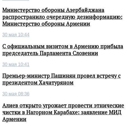
Министерство обороны Азербайджана
распространило очередную дезинформацию:
Министерство обороны Армении
30 мая 10:44
С официальным визитом в Армению прибыла
председатель Парламента Словении
30 мая 10:41
Премьер-министр Пашинян провел встречу с
президентом Хачатуряном
30 мая 08:36
Алиев открыто угрожает провести этнические
чистки в Нагорном Карабахе: заявление МИД
Армении