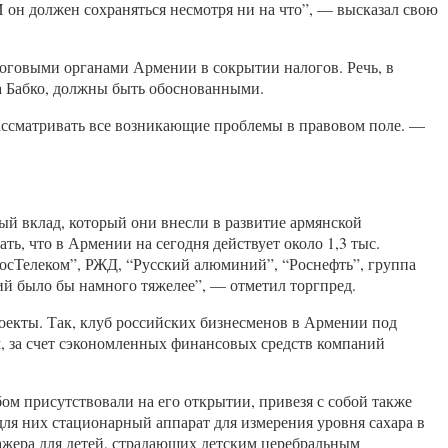
И он должен сохраняться несмотря ни на что”, — высказал свою
логовыми органами Армении в сокрытии налогов. Речь, в
на Бабко, должны быть обоснованными.
рассматривать все возникающие проблемы в правовом поле. —
ый вклад, который они внесли в развитие армянской
, что в Армении на сегодня действует около 1,3 тыс.
РосТелеком”, РЖД, “Русский алюминий”, “Роснефть”, группа
ий было бы намного тяжелее”, — отметил торгпред.
оекты. Так, клуб российских бизнесменов в Армении под
, за счет сэкономленных финансовых средств компаний
м присутствовали на его открытии, привезя с собой также
для них стационарный аппарат для измерения уровня сахара в
ажера для детей, страдающих детским церебральным