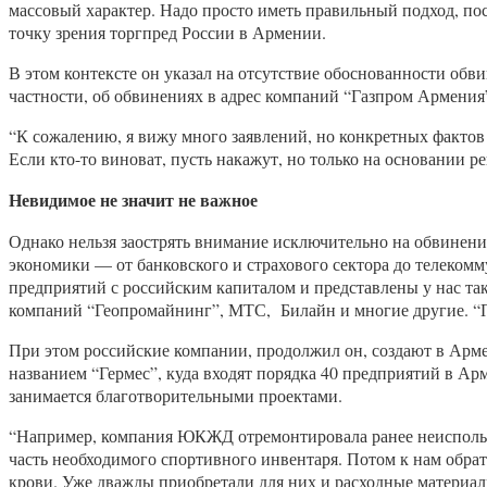
массовый характер. Надо просто иметь правильный подход, пос
точку зрения торгпред России в Армении.
В этом контексте он указал на отсутствие обоснованности об
частности, об обвинениях в адрес компаний “Газпром Армения
“К сожалению, я вижу много заявлений, но конкретных фактов
Если кто-то виноват, пусть накажут, но только на основании р
Невидимое не значит не важное
Однако нельзя заострять внимание исключительно на обвинения
экономики — от банковского и страхового сектора до телеком
предприятий с российским капиталом и представлены у нас та
компаний “Геопромайнинг”, МТС, Билайн и многие другие. “Пр
При этом российские компании, продолжил он, создают в Арме
названием “Гермес”, куда входят порядка 40 предприятий в 
занимается благотворительными проектами.
“Например, компания ЮКЖД отремонтировала ранее неиспользу
часть необходимого спортивного инвентаря. Потом к нам обрат
крови. Уже дважды приобретали для них и расходные материал