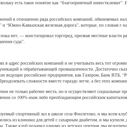
кольку есть такое понятие как “благоприятный инвестклимат”. 
винений в отношении ряда российских компаний, обвиняемых на
” и “Южно-Кавказская железная дорога”, которые, по словам г-
 пока нет, — констатировал торгпред, призвав местные власти 
ешения суда”.
х в адрес российских компаний и не учитывать весь тот огромн
муникаций и обрабатывающей промышленности. Достаточно сказать
кие ведущие российские предприятия, как Газпром, Банк ВТБ, “
еодолевать сложности вместе гораздо легче, а без этих компан
нии не только рабочие места, но и осуществляют социальные пр
Армении со 100%-ным либо преобладающим российским капиталом
емый спортивный зал в школе села Фиолетово, и мы всем клубо
ились из клиники для детей с сахарным диабетом, и мы купили 
ы. Также клуб подарил одному из детских центров два велотрен