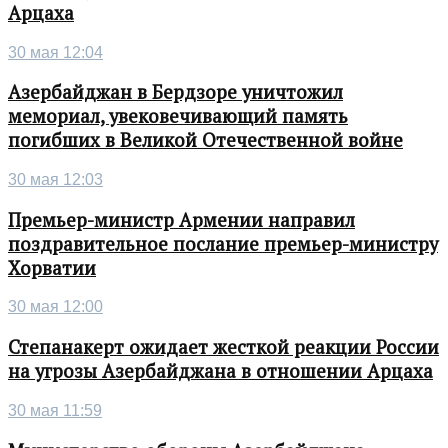
Арцаха
30 мая 12:04
Азербайджан в Бердзоре уничтожил
мемориал, увековечивающий память
погибших в Великой Отечественной войне
30 мая 12:03
Премьер-министр Армении направил
поздравительное послание премьер-министру
Хорватии
30 мая 12:00
Степанакерт ожидает жесткой реакции России
на угрозы Азербайджана в отношении Арцаха
30 мая 11:59