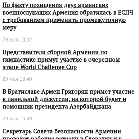
По факту похищения двух армянских
военнослужащих Армения обратилась в ЕСПЧ
с требованием применить промежуточную
меру
29 мая 18:42
Представители сборной Армении по
гимнастике примут участие в очередном
этапе World Challenge Cup
29 мая 18:40
В Братиславе Армен Григорян примет участие
в панельной дискуссии, на которой будет и
помощник президента Азербайджана
29 мая 16:49
Секретарь Совета безопасности Армении
проведет рабочие встречи в Словакии и в