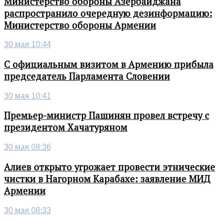
Министерство обороны Азербайджана
распространило очередную дезинформацию:
Министерство обороны Армении
30 мая 10:44
С официальным визитом в Армению прибыла
председатель Парламента Словении
30 мая 10:41
Премьер-министр Пашинян провел встречу с
президентом Хачатуряном
30 мая 08:36
Алиев открыто угрожает провести этнические
чистки в Нагорном Карабахе: заявление МИД
Армении
30 мая 08:33