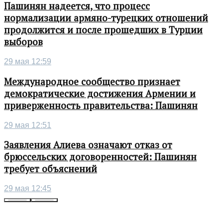
Пашинян надеется, что процесс
нормализации армяно-турецких отношений
продолжится и после прошедших в Турции
выборов
29 мая 12:59
Международное сообщество признает
демократические достижения Армении и
приверженность правительства: Пашинян
29 мая 12:51
Заявления Алиева означают отказ от
брюссельских договоренностей: Пашинян
требует объяснений
29 мая 12:45