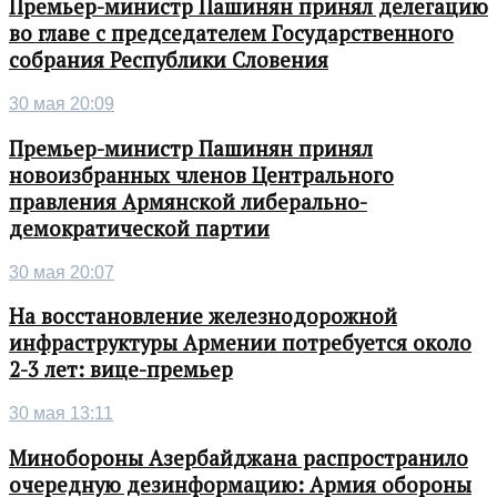
Премьер-министр Пашинян принял делегацию
во главе с председателем Государственного
собрания Республики Словения
30 мая 20:09
Премьер-министр Пашинян принял
новоизбранных членов Центрального
правления Армянской либерально-
демократической партии
30 мая 20:07
На восстановление железнодорожной
инфраструктуры Армении потребуется около
2-3 лет: вице-премьер
30 мая 13:11
Минобороны Азербайджана распространило
очередную дезинформацию: Армия обороны