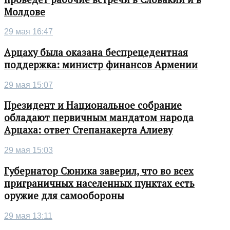
Молдове
29 мая 16:47
Арцаху была оказана беспрецедентная
поддержка: министр финансов Армении
29 мая 15:07
Президент и Национальное собрание
обладают первичным мандатом народа
Арцаха: ответ Степанакерта Алиеву
29 мая 15:03
Губернатор Сюника заверил, что во всех
приграничных населенных пунктах есть
оружие для самообороны
29 мая 13:11