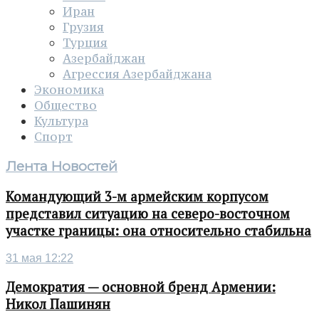
Иран
Грузия
Турция
Азербайджан
Агрессия Азербайджана
Экономика
Общество
Культура
Спорт
Лента Новостей
Командующий 3-м армейским корпусом
представил ситуацию на северо-восточном
участке границы: она относительно стабильна
31 мая 12:22
Демократия — основной бренд Армении:
Никол Пашинян